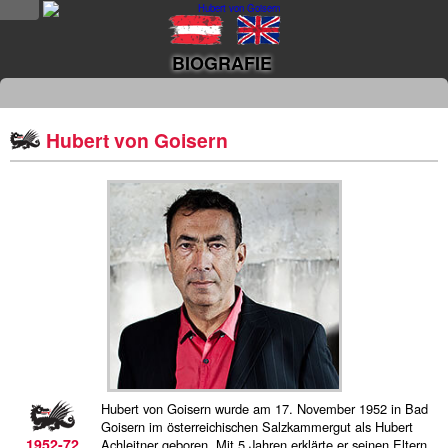
NEWS
BIOGRAFIE
news
updates
Hubert von Goisern
tv &
radio
tourplan
shop
MUSIK
alben &
projekte
Hubert von Goisern wurde am 17. November 1952 in Bad
Goisern im österreichischen Salzkammergut als Hubert
1952-72
Achleitner geboren. Mit 5 Jahren erklärte er seinen Eltern,