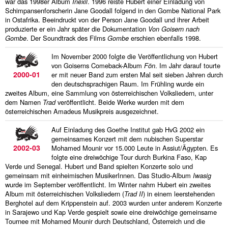
war das 1998er Album
Inexil
. 1996 reiste Hubert einer Einladung von
Schimpansenforscherin Jane Goodall folgend in den Gombe National Park
in Ostafrika. Beeindruckt von der Person Jane Goodall und ihrer Arbeit
produzierte er ein Jahr später die Dokumentation
Von Goisern nach
Gombe
. Der Soundtrack des Films
Gombe
erschien ebenfalls 1998.
Im November 2000 folgte die Veröffentlichung von Hubert
von Goiserns Comeback-Album
Fön
. Im Jahr darauf tourte
2000-01
er mit neuer Band zum ersten Mal seit sieben Jahren durch
den deutschsprachigen Raum. Im Frühling wurde ein
zweites Album, eine Sammlung von österreichischen Volksliedern, unter
dem Namen
Trad
veröffentlicht. Beide Werke wurden mit dem
österreichischen Amadeus Musikpreis ausgezeichnet.
Auf Einladung des Goethe Institut gab HvG 2002 ein
gemeinsames Konzert mit dem nubischen Superstar
2002-03
Mohamed Mounir vor 15.000 Leute in Assiut/Ägypten. Es
folgte eine dreiwöchige Tour durch Burkina Faso, Kap
Verde und Senegal. Hubert und Band spielten Konzerte solo und
gemeinsam mit einheimischen MusikerInnen. Das Studio-Album
Iwasig
wurde im September veröffentlicht. Im Winter nahm Hubert ein zweites
Album mit österreichischen Volksliedern (
Trad II
) in einem leerstehenden
Berghotel auf dem Krippenstein auf. 2003 wurden unter anderem Konzerte
in Sarajewo und Kap Verde gespielt sowie eine dreiwöchige gemeinsame
Tournee mit Mohamed Mounir durch Deutschland, Österreich und die