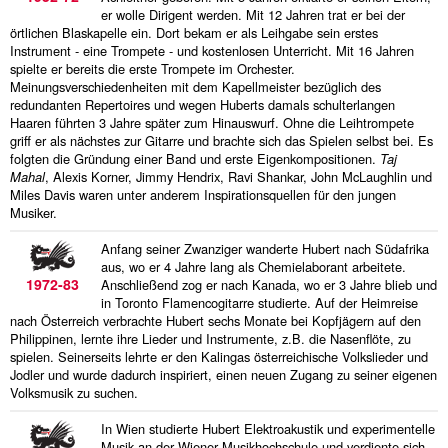
diskografie
er wolle Dirigent werden. Mit 12 Jahren trat er bei der
örtlichen Blaskapelle ein. Dort bekam er als Leihgabe sein erstes
liedtexte
Instrument - eine Trompete - und kostenlosen Unterricht. Mit 16 Jahren
spielte er bereits die erste Trompete im Orchester.
Meinungsverschiedenheiten mit dem Kapellmeister bezüglich des
film
redundanten Repertoires und wegen Huberts damals schulterlangen
Haaren führten 3 Jahre später zum Hinauswurf. Ohne die Leihtrompete
HvG
griff er als nächstes zur Gitarre und brachte sich das Spielen selbst bei. Es
folgten die Gründung einer Band und erste Eigenkompositionen.
Taj
Mahal
, Alexis Korner, Jimmy Hendrix, Ravi Shankar, John McLaughlin und
kulturpreis
Miles Davis waren unter anderem Inspirationsquellen für den jungen
Musiker.
flüchtig
Anfang seiner Zwanziger wanderte Hubert nach Südafrika
aus, wo er 4 Jahre lang als Chemielaborant arbeitete.
biografie
1972-83
Anschließend zog er nach Kanada, wo er 3 Jahre blieb und
in Toronto Flamencogitarre studierte. Auf der Heimreise
huberts
nach Österreich verbrachte Hubert sechs Monate bei Kopfjägern auf den
Philippinen, lernte ihre Lieder und Instrumente, z.B. die Nasenflöte, zu
schreibtisch
spielen. Seinerseits lehrte er den Kalingas österreichische Volkslieder und
Jodler und wurde dadurch inspiriert, einen neuen Zugang zu seiner eigenen
ETC.
Volksmusik zu suchen.
In Wien studierte Hubert Elektroakustik und experimentelle
vermischtes
Musik an der Wiener Musikhochschule und verdiente sich