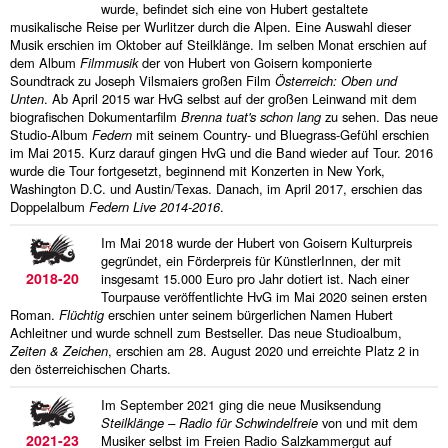
wurde, befindet sich eine von Hubert gestaltete
musikalische Reise per Wurlitzer durch die Alpen. Eine Auswahl dieser
Musik erschien im Oktober auf Steilklänge. Im selben Monat erschien auf
dem Album
Filmmusik
der von Hubert von Goisern komponierte
Soundtrack zu Joseph Vilsmaiers großen Film
Österreich: Oben und
Unten
. Ab April 2015 war HvG selbst auf der großen Leinwand mit dem
biografischen Dokumentarfilm
Brenna tuat's schon lang
zu sehen. Das neue
Studio-Album
Federn
mit seinem Country- und Bluegrass-Gefühl erschien
im Mai 2015. Kurz darauf gingen HvG und die Band wieder auf Tour. 2016
wurde die Tour fortgesetzt, beginnend mit Konzerten in New York,
Washington D.C. und Austin/Texas. Danach, im April 2017, erschien das
Doppelalbum
Federn Live 2014-2016
.
Im Mai 2018 wurde der Hubert von Goisern Kulturpreis
gegründet, ein Förderpreis für KünstlerInnen, der mit
2018-20
insgesamt 15.000 Euro pro Jahr dotiert ist. Nach einer
Tourpause veröffentlichte HvG im Mai 2020 seinen ersten
Roman.
Flüchtig
erschien unter seinem bürgerlichen Namen Hubert
Achleitner und wurde schnell zum Bestseller. Das neue Studioalbum,
Zeiten & Zeichen
, erschien am 28. August 2020 und erreichte Platz 2 in
den österreichischen Charts.
Im September 2021 ging die neue Musiksendung
Steilklänge – Radio für Schwindelfreie
von und mit dem
2021-23
Musiker selbst im Freien Radio Salzkammergut auf