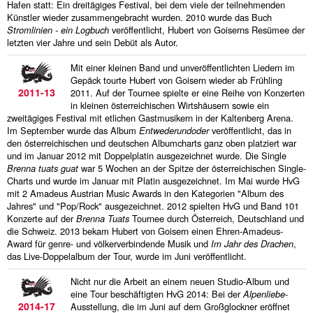
Hafen statt: Ein dreitägiges Festival, bei dem viele der teilnehmenden
Künstler wieder zusammengebracht wurden. 2010 wurde das Buch
Stromlinien - ein Logbuch
veröffentlicht, Hubert von Goiserns Resümee der
letzten vier Jahre und sein Debüt als Autor.
Mit einer kleinen Band und unveröffentlichten Liedern im
Gepäck tourte Hubert von Goisern wieder ab Frühling
2011-13
2011. Auf der Tournee spielte er eine Reihe von Konzerten
in kleinen österreichischen Wirtshäusern sowie ein
zweitägiges Festival mit etlichen Gastmusikern in der Kaltenberg Arena.
Im September wurde das Album
Entwederundoder
veröffentlicht, das in
den österreichischen und deutschen Albumcharts ganz oben platziert war
und im Januar 2012 mit Doppelplatin ausgezeichnet wurde. Die Single
Brenna tuats guat
war 5 Wochen an der Spitze der österreichischen Single-
Charts und wurde im Januar mit Platin ausgezeichnet. Im Mai wurde HvG
mit 2 Amadeus Austrian Music Awards in den Kategorien "Album des
Jahres" und "Pop/Rock" ausgezeichnet. 2012 spielten HvG und Band 101
Konzerte auf der
Brenna Tuats
Tournee durch Österreich, Deutschland und
die Schweiz. 2013 bekam Hubert von Goisern einen Ehren-Amadeus-
Award für genre- und völkerverbindende Musik und
Im Jahr des Drachen
,
das Live-Doppelalbum der Tour, wurde im Juni veröffentlicht.
Nicht nur die Arbeit an einem neuen Studio-Album und
eine Tour beschäftigten HvG 2014: Bei der
Alpenliebe
-
2014-17
Ausstellung, die im Juni auf dem Großglockner eröffnet