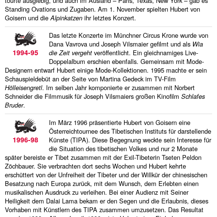
tourte ausgiebig, und auch im Ausland – Paris, Texas, New York – gab es
Standing Ovations und Zugaben. Am 1. November spielten Hubert von
Goisern und die
Alpinkatzen
ihr letztes Konzert.
Das letzte Konzerte im Münchner Circus Krone wurde von
Dana Vavrova und Joseph Vilsmaier gefilmt und als
Wia
1994-95
die Zeit vergeht
veröffentlicht. Ein gleichnamiges Live-
Doppelalbum erschien ebenfalls. Gemeinsam mit Mode-
Designern entwarf Hubert einige Mode-Kollektionen. 1995 machte er sein
Schauspieldebüt an der Seite von Martina Gedeck im TV-Film
Hölleisengretl
. Im selben Jahr komponierte er zusammen mit Norbert
Schneider die Filmmusik für Joseph Vilsmaiers großen Kinofilm
Schlafes
Bruder
.
Im März 1996 präsentierte Hubert von Goisern eine
Österreichtournee des Tibetischen Instituts für darstellende
1996-98
Künste (TIPA). Diese Begegnung weckte sein Interesse für
die Situation des tibetischen Volkes und nur 2 Monate
später bereiste er Tibet zusammen mit der Exil-Tibeterin Tseten Peldon
Zöchbauer. Sie verbrachten dort sechs Wochen und Hubert kehrte
erschüttert von der Unfreiheit der Tibeter und der Willkür der chinesischen
Besatzung nach Europa zurück, mit dem Wunsch, dem Erlebten einen
musikalischen Ausdruck zu verleihen. Bei einer Audienz mit Seiner
Heiligkeit dem Dalai Lama bekam er den Segen und die Erlaubnis, dieses
Vorhaben mit Künstlern des TIPA zusammen umzusetzen. Das Resultat