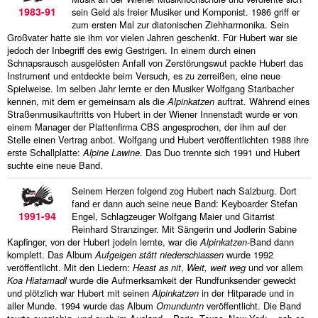
1983-91
sein Geld als freier Musiker und Komponist. 1986 griff er
links
zum ersten Mal zur diatonischen Ziehharmonika. Sein
Großvater hatte sie ihm vor vielen Jahren geschenkt. Für Hubert war sie
jedoch der Inbegriff des ewig Gestrigen. In einem durch einen
media
Schnapsrausch ausgelösten Anfall von Zerstörungswut packte Hubert das
Instrument und entdeckte beim Versuch, es zu zerreißen, eine neue
kontakt
Spielweise. Im selben Jahr lernte er den Musiker Wolfgang Staribacher
kennen, mit dem er gemeinsam als die
Alpinkatzen
auftrat. Während eines
Straßenmusikauftritts von Hubert in der Wiener Innenstadt wurde er von
einem Manager der Plattenfirma CBS angesprochen, der ihm auf der
Stelle einen Vertrag anbot. Wolfgang und Hubert veröffentlichten 1988 ihre
erste Schallplatte:
Alpine Lawine
. Das Duo trennte sich 1991 und Hubert
Impressum
suchte eine neue Band.
Seinem Herzen folgend zog Hubert nach Salzburg. Dort
fand er dann auch seine neue Band: Keyboarder Stefan
1991-94
Engel, Schlagzeuger Wolfgang Maier und Gitarrist
Reinhard Stranzinger. Mit Sängerin und Jodlerin Sabine
Kapfinger, von der Hubert jodeln lernte, war die
Alpinkatzen
-Band dann
komplett. Das Album
Aufgeigen stått niederschiassen
wurde 1992
veröffentlicht. Mit den Liedern:
Heast as nit
,
Weit, weit weg
und vor allem
Koa Hiatamadl
wurde die Aufmerksamkeit der Rundfunksender geweckt
und plötzlich war Hubert mit seinen
Alpinkatzen
in der Hitparade und in
aller Munde. 1994 wurde das Album
Omunduntn
veröffentlicht. Die Band