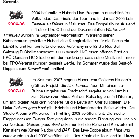
Schweiz.
2004 beinhaltete Huberts Live-Programm ausschließlich
Volkslieder. Das Finale der Tour fand im Januar 2005 beim
2004-06
Festival au Désert
in Mali statt. Das Doppelalbum
Ausland
mit einer Live-CD und der Dokumentation
Warten auf
Timbuktu
wurden im September veröffentlicht. Während seiner
Bühnenpause gestaltete Hubert eine Klanginstallation für die Dachstein-
Eishöhle und komponierte die neue Vereinshymne für die Red Bull
Salzburg Fußballmannschaft. 2006 schrieb HvG einen offenen Brief an
FPÖ-Obmann HC Strache mit der Forderung, dass seine Musik nicht mehr
bei FPÖ-Veranstaltungen gespielt werde. Im Sommer wurde das Best-of-
Doppelalbum
Derweil
veröffentlicht.
Im Sommer 2007 begann Hubert von Goiserns bis dahin
größtes Projekt: die
Linz Europa Tour
. Mit einem zur
2007-10
Bühne umgebauten Frachtschiff segelte er von Linz bis
zum Schwarzen Meer. Auf der Reise legte er in Häfen an,
um mit lokalen Musikern Konzerte für die Leute am Ufer zu spielen. Die
Doku
Goisern goes East
gibt Erlebnis und Eindrücke der Reise wieder. Das
Studio-Album
S'Nix
wurde im Frühling 2008 veröffentlicht. Die zweite
Etappe der
Linz Europa Tour
ging dann in die andere Richtung von Linz bis
zur Nordsee.
Goisern goes West
dokumentiert die Reise und Konzerte mit
Künstlern wie Xavier Naidoo und
BAP
. Das Live-Doppelalbum
Haut und
Haar
wurde im Juni 2009 veröffentlicht. Das Finale der Tour fand im Linzer