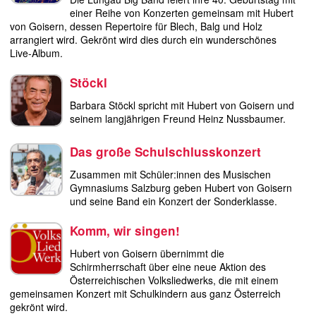
einer Reihe von Konzerten gemeinsam mit Hubert
links
von Goisern, dessen Repertoire für Blech, Balg und Holz
arrangiert wird. Gekrönt wird dies durch ein wunderschönes
Live-Album.
media
Stöckl
kontakt
Barbara Stöckl spricht mit Hubert von Goisern und
seinem langjährigen Freund Heinz Nussbaumer.
Das große Schulschlusskonzert
Impressum
Zusammen mit Schüler:innen des Musischen
Gymnasiums Salzburg geben Hubert von Goisern
und seine Band ein Konzert der Sonderklasse.
Komm, wir singen!
Hubert von Goisern übernimmt die
Schirmherrschaft über eine neue Aktion des
Österreichischen Volksliedwerks, die mit einem
gemeinsamen Konzert mit Schulkindern aus ganz Österreich
gekrönt wird.