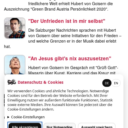
friedlichere Welt erhielt Hubert von Goisern die
Auszeichnung "Green Brand Austria Persönlichkeit 2020".
"Der Unfrieden ist in mir selbst"
Die Salzburger Nachrichten sprachen mit Hubert
von Goisern über seine Initiativen für den Frieden –
und welche Grenzen er in der Musik dabei erlebt
hat.
"An Jesus gibt's nix auszusetzen"
Hubert von Goisern im Gespräch mit "Grüß Gott"-
Magazin über Kunst, Karriere und das Kreuz mit
dem Glauben.
Datenschutz & Cookies
DE
EN
Online-Diskussion: "I have nothing
Wir verwenden Cookies und ähnliche Technologien. Notwendige
Cookies sind für den Betrieb der Website erforderlich. Mit Ihrer
against foreigners. But ..."
Einwilligung nutzen wir außerdem funktionale Funktionen, Statistik
sowie externe Medien. Ihre Auswahl können Sie jederzeit über die
HvG nimmt bei einer Online-Diskussion der
Cookie-Einstellungen ändern.
Wirtschaftsuniversität Wien teil, um die Chancen
und Herausforderungen von Internationalität zu diskutieren.
Cookie-Einstellungen
Alle akzeptieren
Nur Notwendige
Auswahl speichern