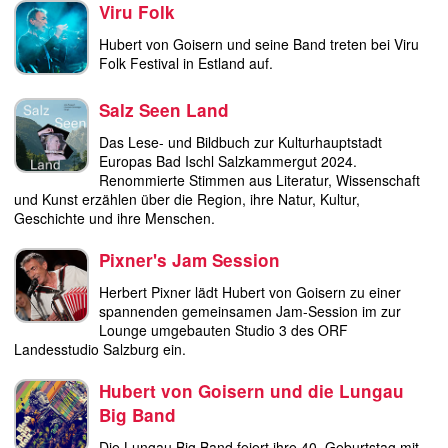
diskografie
Viru Folk
Hubert von Goisern und seine Band treten bei Viru
liedtexte
Folk Festival in Estland auf.
film
Salz Seen Land
HvG
Das Lese- und Bildbuch zur Kulturhauptstadt
Europas Bad Ischl Salzkammergut 2024.
Renommierte Stimmen aus Literatur, Wissenschaft
kulturpreis
und Kunst erzählen über die Region, ihre Natur, Kultur,
Geschichte und ihre Menschen.
flüchtig
Pixner's Jam Session
biografie
Herbert Pixner lädt Hubert von Goisern zu einer
spannenden gemeinsamen Jam-Session im zur
huberts
Lounge umgebauten Studio 3 des ORF
schreibtisch
Landesstudio Salzburg ein.
ETC.
Hubert von Goisern und die Lungau
Big Band
vermischtes
Die Lungau Big Band feiert ihre 40. Geburtstag mit