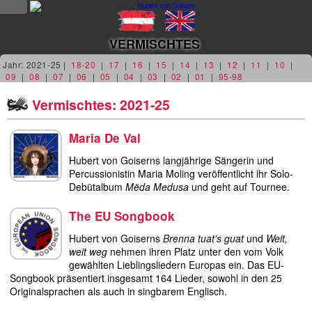
NEWS
VERMISCHTES
news
Jahr: 2021-25 |
18-20
|
17
|
16
|
15
|
14
|
13
|
12
|
11
|
10
|
09
|
08
|
07
|
06
|
05
|
04
|
03
|
02
|
01
|
95-98
updates
Vermischtes: 2021-25
tv &
Maria De Val
radio
Hubert von Goiserns langjährige Sängerin und
tourplan
Percussionistin Maria Moling veröffentlicht ihr Solo-
Debütalbum
Mëda Medusa
und geht auf Tournee.
shop
The EU Songbook
MUSIK
Hubert von Goiserns
Brenna tuat's guat
und
Weit,
weit weg
nehmen ihren Platz unter den vom Volk
gewählten Lieblingsliedern Europas ein. Das EU-
alben &
Songbook präsentiert insgesamt 164 Lieder, sowohl in den 25
projekte
Originalsprachen als auch in singbarem Englisch.