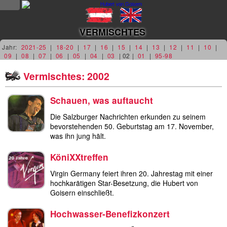
NEWS
VERMISCHTES
news
Jahr:
2021-25
|
18-20
|
17
|
16
|
15
|
14
|
13
|
12
|
11
|
10
|
09
|
08
|
07
|
06
|
05
|
04
|
03
| 02 |
01
|
95-98
updates
Vermischtes: 2002
tv &
Schauen, was auftaucht
radio
Die Salzburger Nachrichten erkunden zu seinem
tourplan
bevorstehenden 50. Geburtstag am 17. November,
was ihn jung hält.
shop
KöniXXtreffen
MUSIK
Virgin Germany feiert ihren 20. Jahrestag mit einer
hochkarätigen Star-Besetzung, die Hubert von
Goisern einschließt.
alben &
projekte
Hochwasser-Benefizkonzert