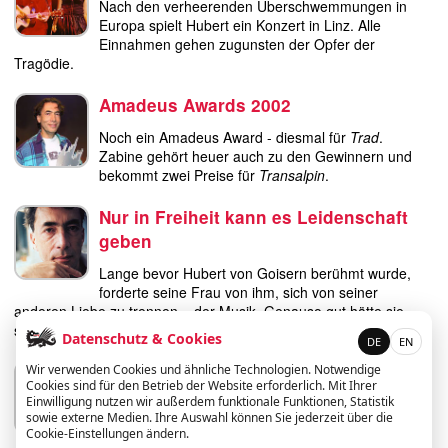
diskografie
Nach den verheerenden Überschwemmungen in
Europa spielt Hubert ein Konzert in Linz. Alle
Einnahmen gehen zugunsten der Opfer der
liedtexte
Tragödie.
film
Amadeus Awards 2002
Noch ein Amadeus Award - diesmal für
Trad
.
HvG
Zabine gehört heuer auch zu den Gewinnern und
bekommt zwei Preise für
Transalpin
.
kulturpreis
Nur in Freiheit kann es Leidenschaft
flüchtig
geben
Lange bevor Hubert von Goisern berühmt wurde,
biografie
forderte seine Frau von ihm, sich von seiner
anderen Liebe zu trennen – der Musik. Genauso gut hätte sie
huberts
sagen können: Hör auf zu atmen.
Datenschutz & Cookies
DE
EN
schreibtisch
Hohtraxlecker Sprungschanzmusi
Wir verwenden Cookies und ähnliche Technologien. Notwendige
Cookies sind für den Betrieb der Website erforderlich. Mit Ihrer
ETC.
Einwilligung nutzen wir außerdem funktionale Funktionen, Statistik
Information über eine Volksmusikgruppe aus Bad
sowie externe Medien. Ihre Auswahl können Sie jederzeit über die
Ischl, deren Beziehung zu Hubert von Goisern
Cookie-Einstellungen ändern.
vermischtes
schon von langer Dauer ist und der auch ihre erste