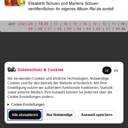
diskografie
Elisabeth Schuen und Marlene Schuen
veröffentlichen ihr eigenes Album
Rai de sorëdl
.
liedtexte
Jahr:
2021-25
|
18-20
|
17
|
16
|
15
|
14
|
13
|
12
|
11
| 10 |
film
09
|
08
|
07
|
06
|
05
|
04
|
03
|
02
|
01
|
95-98
HvG
kulturpreis
flüchtig
Datenschutz & Cookies
DE
EN
biografie
Wir verwenden Cookies und ähnliche Technologien. Notwendige
Cookies sind für den Betrieb der Website erforderlich. Mit Ihrer
Einwilligung nutzen wir außerdem funktionale Funktionen, Statistik
huberts
sowie externe Medien. Ihre Auswahl können Sie jederzeit über die
Cookie-Einstellungen ändern.
schreibtisch
Cookie-Einstellungen
ETC.
Alle akzeptieren
Nur Notwendige
Auswahl speichern
vermischtes