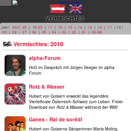
NEWS
VERMISCHTES
news
Jahr:
2021-25
|
18-20
|
17
|
16
|
15
|
14
|
13
|
12
|
11
| 10 |
09
|
08
|
07
|
06
|
05
|
04
|
03
|
02
|
01
|
95-98
updates
Vermischtes: 2010
tv &
alpha-Forum
radio
HvG im Gespräch mit Jürgen Seeger im
alpha-
tourplan
Forum
.
shop
Rotz & Wasser
Hubert von Goisern erweckt das legendäre
MUSIK
Viertelfinale Österreich-Schweiz zum Leben. Freier
Download von
Rotz & Wasser
während der WM!
alben &
Ganes - Rai de sorëdl
projekte
Hubert von Goiserns Sängerinnen Maria Moling,