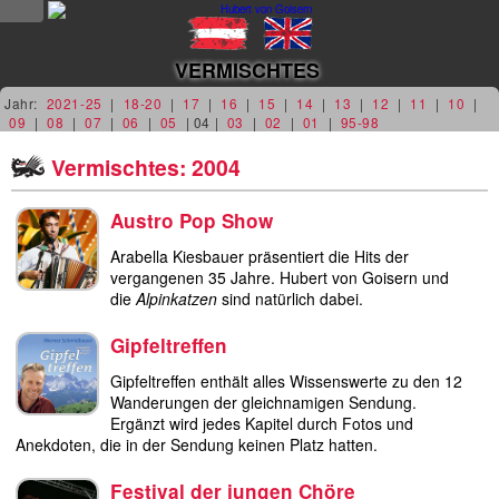
NEWS
VERMISCHTES
news
Jahr:
2021-25
|
18-20
|
17
|
16
|
15
|
14
|
13
|
12
|
11
|
10
|
09
|
08
|
07
|
06
|
05
| 04 |
03
|
02
|
01
|
95-98
updates
Vermischtes: 2004
tv &
Austro Pop Show
radio
Arabella Kiesbauer präsentiert die Hits der
tourplan
vergangenen 35 Jahre. Hubert von Goisern und
die
Alpinkatzen
sind natürlich dabei.
shop
Gipfeltreffen
MUSIK
Gipfeltreffen enthält alles Wissenswerte zu den 12
Wanderungen der gleichnamigen Sendung.
Ergänzt wird jedes Kapitel durch Fotos und
alben &
Anekdoten, die in der Sendung keinen Platz hatten.
projekte
Festival der jungen Chöre