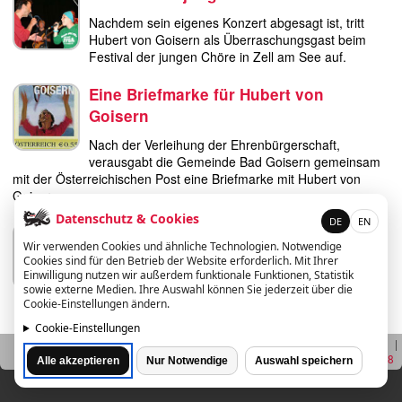
diskografie
Nachdem sein eigenes Konzert abgesagt ist, tritt
Hubert von Goisern als Überraschungsgast beim
liedtexte
Festival der jungen Chöre in Zell am See auf.
film
Eine Briefmarke für Hubert von
Goisern
HvG
Nach der Verleihung der Ehrenbürgerschaft,
verausgabt die Gemeinde Bad Goisern gemeinsam
kulturpreis
mit der Österreichischen Post eine Briefmarke mit Hubert von
Goisern.
flüchtig
Datenschutz & Cookies
DE
EN
Ehrenbürgerschaft
biografie
Wir verwenden Cookies und ähnliche Technologien. Notwendige
Cookies sind für den Betrieb der Website erforderlich. Mit Ihrer
Der Gemeinderat Bad Goisern wählt für die
Einwilligung nutzen wir außerdem funktionale Funktionen, Statistik
Ehrenbürgerschaft einen ihrer berühmtesten
huberts
sowie externe Medien. Ihre Auswahl können Sie jederzeit über die
Bürger: Hubert von Goisern.
Cookie-Einstellungen ändern.
schreibtisch
Cookie-Einstellungen
Jahr:
2021-25
|
18-20
|
17
|
16
|
15
|
14
|
13
|
12
|
11
|
10
|
ETC.
09
|
08
|
07
|
06
|
05
| 04 |
03
|
02
|
01
|
95-98
Alle akzeptieren
Nur Notwendige
Auswahl speichern
vermischtes