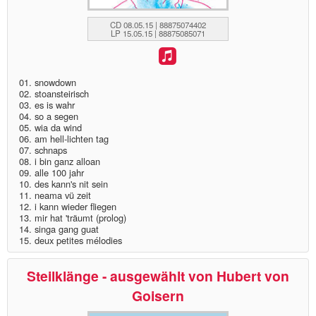
CD 08.05.15 | 88875074402
LP 15.05.15 | 88875085071
01. snowdown
02. stoansteirisch
03. es is wahr
04. so a segen
05. wia da wind
06. am hell-lichten tag
07. schnaps
08. i bin ganz alloan
09. alle 100 jahr
10. des kann's nit sein
11. neama vü zeit
12. i kann wieder fliegen
13. mir hat 'träumt (prolog)
14. singa gang guat
15. deux petites mélodies
Steilklänge - ausgewählt von Hubert von
Goisern