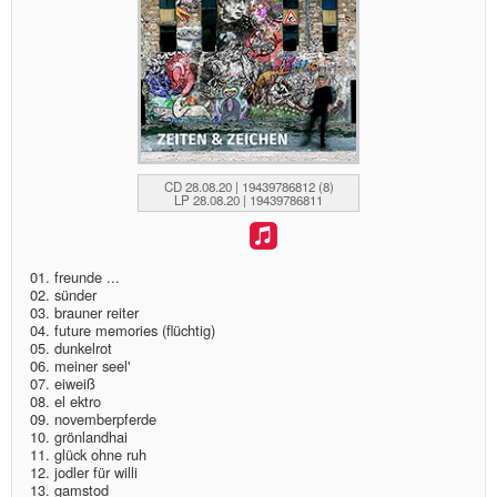
CD 28.08.20 | 19439786812 (8)
LP 28.08.20 | 19439786811
01. freunde ...
02. sünder
03. brauner reiter
04. future memories (flüchtig)
05. dunkelrot
06. meiner seel'
07. eiweiß
08. el ektro
09. novemberpferde
10. grönlandhai
11. glück ohne ruh
12. jodler für willi
13. gamstod