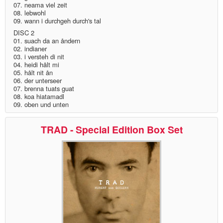
07. neama viel zeit
08. lebwohl
09. wann i durchgeh durch's tal
DISC 2
01. suach da an åndern
02. indianer
03. i versteh di nit
04. heidi hålt mi
05. hålt nit ån
06. der unterseer
07. brenna tuats guat
08. koa hiatamadl
09. oben und unten
TRAD - Special Edition Box Set