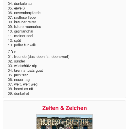
04. dunkelblau
05. eiweiß
06. novemberpferde
07. rastlose liebe
08. brauner reiter
09. future memories
10. grønlandhai
11. meiner seel
12. spät
13. jodler für willi
CD 2
01. freunde (das leben ist lebenswert)
02. sünder
03. wildschütz räp
04. brenna tuats guat
05. juchitzer
06. neuer tag
07. weit, weit weg
08. heast as nit
09. dunkelrot
Zeiten & Zeichen