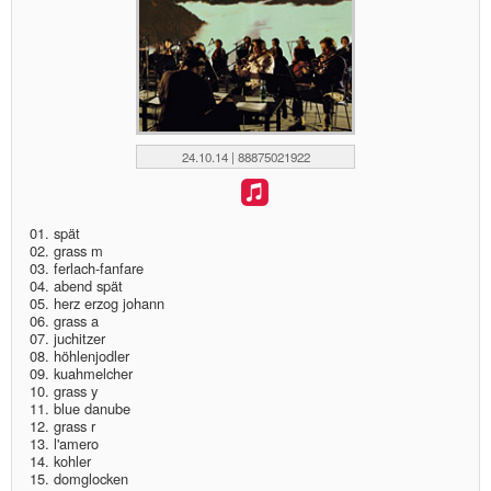
24.10.14 | 88875021922
01. spät
02. grass m
03. ferlach-fanfare
04. abend spät
05. herz erzog johann
06. grass a
07. juchitzer
08. höhlenjodler
09. kuahmelcher
10. grass y
11. blue danube
12. grass r
13. l'amero
14. kohler
15. domglocken