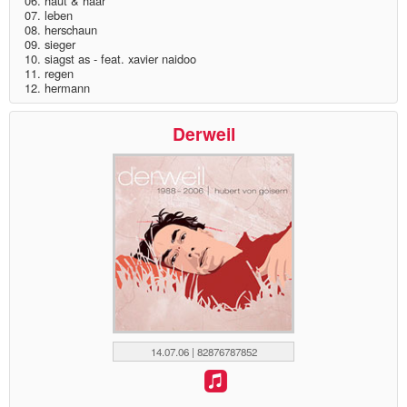
06. haut & haar
07. leben
08. herschaun
09. sieger
10. siagst as - feat. xavier naidoo
11. regen
12. hermann
Derweil
14.07.06 | 82876787852