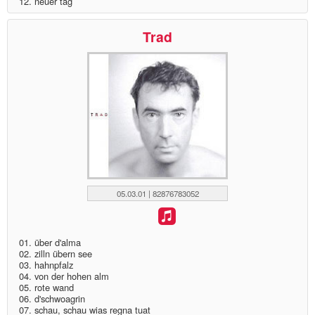
12. neuer tag
Trad
05.03.01 | 82876783052
01. über d'alma
02. zilln übern see
03. hahnpfalz
04. von der hohen alm
05. rote wand
06. d'schwoagrin
07. schau, schau wias regna tuat