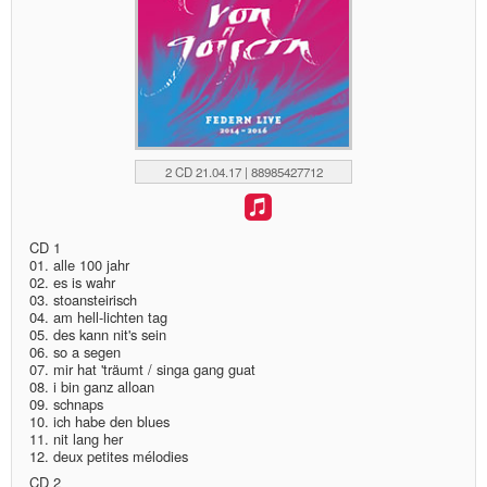
2 CD 21.04.17 | 88985427712
CD 1
01. alle 100 jahr
02. es is wahr
03. stoansteirisch
04. am hell-lichten tag
05. des kann nit's sein
06. so a segen
07. mir hat 'träumt / singa gang guat
08. i bin ganz alloan
09. schnaps
10. ich habe den blues
11. nit lang her
12. deux petites mélodies
CD 2