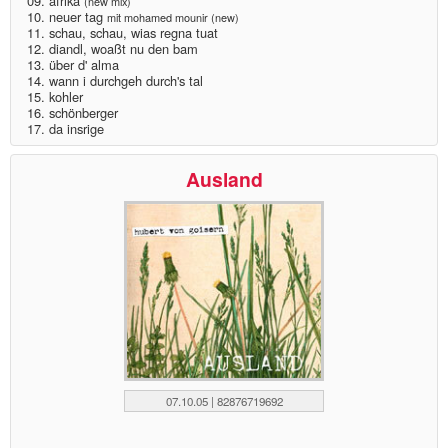
09. afrika
(new mix)
10. neuer tag
mit mohamed mounir (new)
11. schau, schau, wias regna tuat
12. diandl, woaßt nu den bam
13. über d' alma
14. wann i durchgeh durch's tal
15. kohler
16. schönberger
17. da insrige
Ausland
07.10.05 | 82876719692