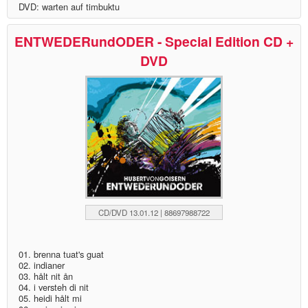
DVD: warten auf timbuktu
ENTWEDERundODER - Special Edition CD +
DVD
CD/DVD 13.01.12 | 88697988722
01. brenna tuat's guat
02. indianer
03. hålt nit ån
04. i versteh di nit
05. heidi hålt mi