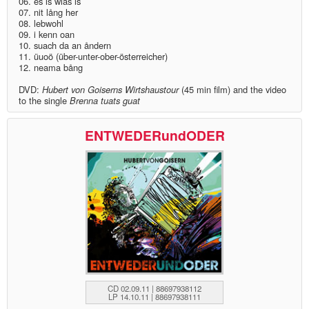
06. es is wias is
07. nit lång her
08. lebwohl
09. i kenn oan
10. suach da an åndern
11. üuoö (über-unter-ober-österreicher)
12. neama bång
DVD:
Hubert von Goiserns Wirtshaustour
(45 min film) and the video
to the single
Brenna tuats guat
ENTWEDERundODER
CD 02.09.11 | 88697938112
LP 14.10.11 | 88697938111