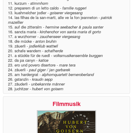
11. kurzum -
stimmhorn
12. preparem di un letto caldo -
familie ruggeri
13. kuahmelcher jodler -
goiserer viergesang
14. las filhas de la san-marti, alle ve la fon jeanneton -
patrick
mazellier
15. auf die zitteralm -
hermine seebacher & paula santer
16. sancta maria -
kirchenchor von santa maria di gorto
17. a wurzhorner -
zauchenseer viergesang
18. die mücke -
anton bruhin
19. zäuerli -
jodlerklub wattwil
20. schafe wandern -
schafherde
21. a stückle für de ruedl -
volksmusikensemble burggen
22. da pa canyn -
katice
23. ero und povero disertore -
mare tera
24. zäuerli -
paul giger / jan garbarek
25. am hardergrat -
alphornquartett berneroberland
26. gstanzln -
kraudn sepp
27. zäuderli -
unbekannte männer
28. juchitzer -
hubert von goisern
Filmmusik