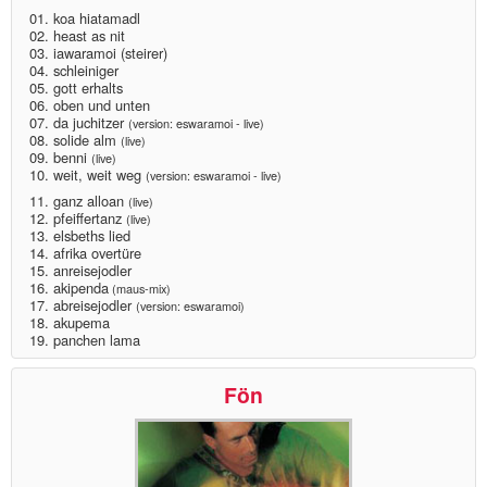
01. koa hiatamadl
02. heast as nit
03. iawaramoi (steirer)
04. schleiniger
05. gott erhalts
06. oben und unten
07. da juchitzer
(version: eswaramoi - live)
08. solide alm
(live)
09. benni
(live)
10. weit, weit weg
(version: eswaramoi - live)
11. ganz alloan
(live)
12. pfeiffertanz
(live)
13. elsbeths lied
14. afrika overtüre
15. anreisejodler
16. akipenda
(maus-mix)
17. abreisejodler
(version: eswaramoi)
18. akupema
19. panchen lama
Fön