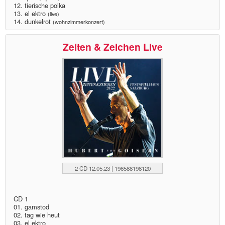
12. tierische polka
13. el ektro
(live)
14. dunkelrot
(wohnzimmerkonzert)
Zeiten & Zeichen Live
2 CD 12.05.23 | 196588198120
CD 1
01. gamstod
02. tag wie heut
03. el ektro