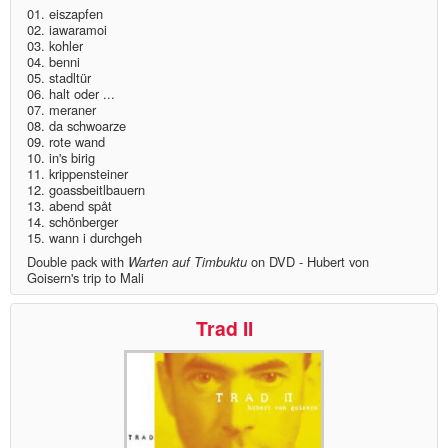
01. eiszapfen
02. iawaramoi
03. kohler
04. benni
05. stadltür
06. halt oder ...
07. meraner
08. da schwoarze
09. rote wand
10. in's birig
11. krippensteiner
12. goassbeitlbauern
13. abend spåt
14. schönberger
15. wann i durchgeh
Double pack with
Warten auf Timbuktu
on DVD - Hubert von
Goisern's trip to Mali
Trad II