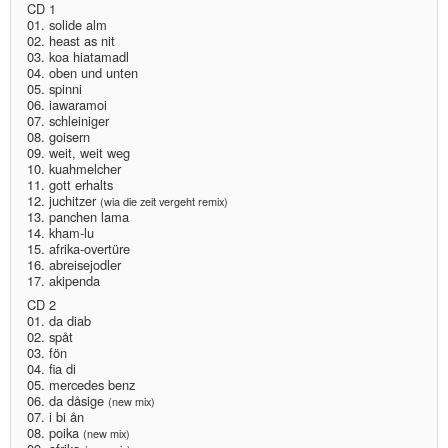
CD 1
01. solide alm
02. heast as nit
03. koa hiatamadl
04. oben und unten
05. spinni
06. iawaramoi
07. schleiniger
08. goisern
09. weit, weit weg
10. kuahmelcher
11. gott erhalts
12. juchitzer
(wia die zeit vergeht remix)
13. panchen lama
14. kham-lu
15. afrika-overtüre
16. abreisejodler
17. akipenda
CD 2
01. da diab
02. spåt
03. fön
04. fia di
05. mercedes benz
06. da dåsige
(new mix)
07. i bi ån
08. poika
(new mix)