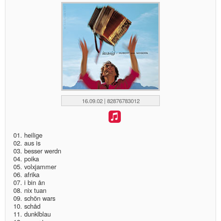
16.09.02 | 82876783012
01. heilige
02. aus is
03. besser werdn
04. poika
05. volxjammer
06. afrika
07. i bin ån
08. nix tuan
09. schön wars
10. schåd
11. dunklblau