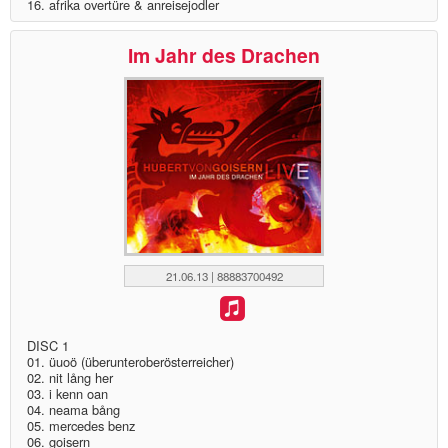
16. afrika overtüre & anreisejodler
Im Jahr des Drachen
21.06.13 | 88883700492
DISC 1
01. üuoö (überunteroberösterreicher)
02. nit lång her
03. i kenn oan
04. neama bång
05. mercedes benz
06. goisern