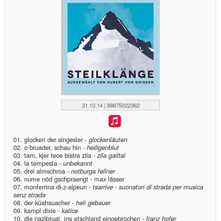
31.10.14 | 88875022362
01. glocken der singesler -
glockenläuten
02. o bruader, schau hin -
heiligenblut
03. tam, kjer tece bistra zila -
zila gailtal
04. la tempesta -
unbekannt
05. drei almschroa -
notburga fellner
06. nume nöd gschpraengt - max lässer
07. monferrina di-z-alpeun -
tsarrive - suonatori di strada per musica
senz strada
08. der küahsuacher -
heli gebauer
09. kampl dixie -
katice
10. die nazibruat, ins etschland eingebrochen -
franz hofer