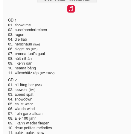
miscellaneous
CD 1
01. showtime
links
02. auseinandertreiben
03. regen
media
04. die liab
05. herschaun
(live)
06. siagst as
(live)
contact
07. brenna tuat's guat
08. hålt nit ån
09. i kenn oan
10. neama bång
11. wildschütz räp
(live 2022)
CD 2
Disclaimer
01. nit lång her
(live)
02. lebwohl
(live)
03. abend spåt
04. snowdown
05. es ist wahr
06. wia da wind
07. i bin ganz alloan
08. alle 100 jahr
09. i kann wieder fliegen
10. deux petites mélodies
11. quick, quick, slow