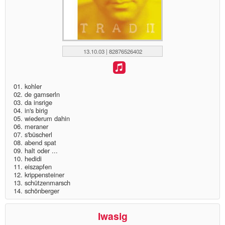
13.10.03 | 82876526402
01. kohler
02. de gamserln
03. da insrige
04. in's birig
05. wiederum dahin
06. meraner
07. s'büscherl
08. abend spat
09. halt oder ...
10. hedidi
11. eiszapfen
12. krippensteiner
13. schützenmarsch
14. schönberger
Iwasig