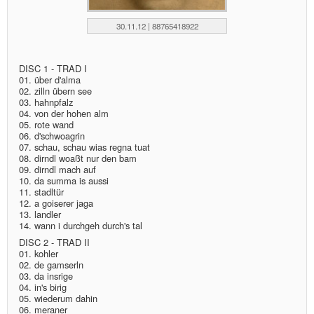
30.11.12 | 88765418922
DISC 1 - TRAD I
01. über d'alma
02. zilln übern see
03. hahnpfalz
04. von der hohen alm
05. rote wand
06. d'schwoagrin
07. schau, schau wias regna tuat
08. dirndl woaßt nur den bam
09. dirndl mach auf
10. da summa is aussi
11. stadltür
12. a goiserer jaga
13. landler
14. wann i durchgeh durch's tal
DISC 2 - TRAD II
01. kohler
02. de gamserln
03. da insrige
04. in's birig
05. wiederum dahin
06. meraner