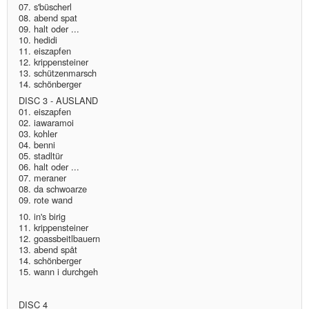
07. s'büscherl
08. abend spat
09. halt oder ...
10. hedidi
11. eiszapfen
12. krippensteiner
13. schützenmarsch
14. schönberger
DISC 3 - AUSLAND
01. eiszapfen
02. iawaramoi
03. kohler
04. benni
05. stadltür
06. halt oder ...
07. meraner
08. da schwoarze
09. rote wand
10. in's birig
11. krippensteiner
12. goassbeitlbauern
13. abend spåt
14. schönberger
15. wann i durchgeh
DISC 4