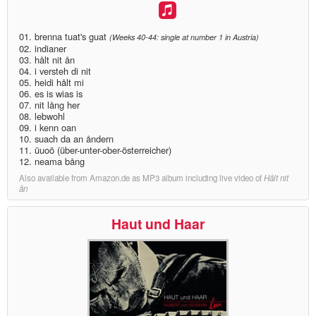
01. brenna tuat's guat
(Weeks 40-44: single at number 1 in Austria)
02. indianer
03. hålt nit ån
04. i versteh di nit
05. heidi hålt mi
06. es is wias is
07. nit lång her
08. lebwohl
09. i kenn oan
10. suach da an åndern
11. üuoö (über-unter-ober-österreicher)
12. neama bång
Also available from Amazon.de as MP3 album including live video of
Hålt nit
ån
Haut und Haar