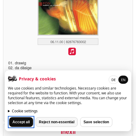
06.11.00 | 82876783002
01. drawig
02. da dåsige
03. katholisch
04. da diab
Privacy & cookies
DE
EN
05. ång'låcht
06. spåt
We use cookies and similar technologies. Necessary cookies are
07. fön
required for the website to function. With your consent, we also use
08. kålt
functional features, statistics and external media. You can change your
09. die stråss'n
selection at any time via the cookie settings.
10. weh toan tuat's auf jeden fall
11. mercedes benz
Cookie settings
12. fia di
Accept all
Reject non-essential
Save selection
Inexil