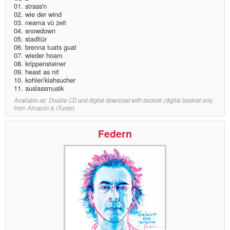
01. strass'n
02. wie der wind
03. neama vü zeit
04. snowdown
05. stadltür
06. brenna tuats guat
07. wieder hoam
08. krippensteiner
09. heast as nit
10. kohler/kiahsucher
11. auslassmusik
Available as: Double CD and digital download with booklet (digital booklet only
from Amazon & iTunes
)
Federn