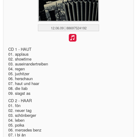
12.06.09 | 88697524192
CD 1 - HAUT
01. applaus
02. showtime
03. auseinandertreiben
04. regen
05. juchitzer
06. herschaun
07. haut und haar
08. die liab
09. siagst as
CD 2 - HAAR
01. fön
02. neuer tag
03. schönberger
04. leben
05. poika
06. mercedes benz
07. i bi ån