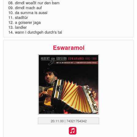
08. dirndl woaßt nur den bam
09. dirndl mach auf
10. da summa is aussi
11. stadltür
12. a goiserer jaga
13. landler
14. wann i durchgeh durch's tal
Eswaramoi
20.11.00 | 74321754342