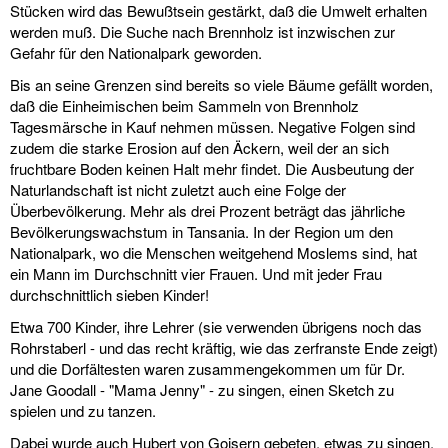
Stücken wird das Bewußtsein gestärkt, daß die Umwelt erhalten
werden muß. Die Suche nach Brennholz ist inzwischen zur
Gefahr für den Nationalpark geworden.
Bis an seine Grenzen sind bereits so viele Bäume gefällt worden,
daß die Einheimischen beim Sammeln von Brennholz
Tagesmärsche in Kauf nehmen müssen. Negative Folgen sind
zudem die starke Erosion auf den Äckern, weil der an sich
fruchtbare Boden keinen Halt mehr findet. Die Ausbeutung der
Naturlandschaft ist nicht zuletzt auch eine Folge der
Überbevölkerung. Mehr als drei Prozent beträgt das jährliche
Bevölkerungswachstum in Tansania. In der Region um den
Nationalpark, wo die Menschen weitgehend Moslems sind, hat
ein Mann im Durchschnitt vier Frauen. Und mit jeder Frau
durchschnittlich sieben Kinder!
Etwa 700 Kinder, ihre Lehrer (sie verwenden übrigens noch das
Rohrstaberl - und das recht kräftig, wie das zerfranste Ende zeigt)
und die Dorfältesten waren zusammengekommen um für Dr.
Jane Goodall - "Mama Jenny" - zu singen, einen Sketch zu
spielen und zu tanzen.
Dabei wurde auch Hubert von Goisern gebeten, etwas zu singen.