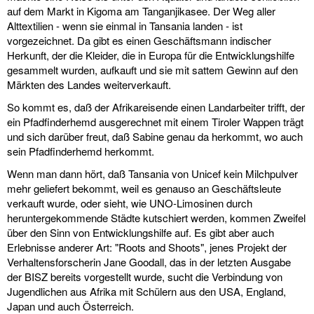
auf dem Markt in Kigoma am Tanganjikasee. Der Weg aller
Alttextilien - wenn sie einmal in Tansania landen - ist
vorgezeichnet. Da gibt es einen Geschäftsmann indischer
Herkunft, der die Kleider, die in Europa für die Entwicklungshilfe
gesammelt wurden, aufkauft und sie mit sattem Gewinn auf den
Märkten des Landes weiterverkauft.
So kommt es, daß der Afrikareisende einen Landarbeiter trifft, der
ein Pfadfinderhemd ausgerechnet mit einem Tiroler Wappen trägt
und sich darüber freut, daß Sabine genau da herkommt, wo auch
sein Pfadfinderhemd herkommt.
Wenn man dann hört, daß Tansania von Unicef kein Milchpulver
mehr geliefert bekommt, weil es genauso an Geschäftsleute
verkauft wurde, oder sieht, wie UNO-Limosinen durch
heruntergekommende Städte kutschiert werden, kommen Zweifel
über den Sinn von Entwicklungshilfe auf. Es gibt aber auch
Erlebnisse anderer Art: "Roots and Shoots", jenes Projekt der
Verhaltensforscherin Jane Goodall, das in der letzten Ausgabe
der BISZ bereits vorgestellt wurde, sucht die Verbindung von
Jugendlichen aus Afrika mit Schülern aus den USA, England,
Japan und auch Österreich.