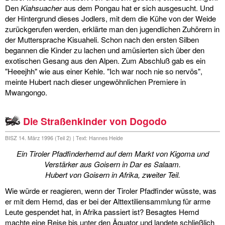
Den
Kiahsuacher
aus dem Pongau hat er sich ausgesucht. Und
der Hintergrund dieses Jodlers, mit dem die Kühe von der Weide
zurückgerufen werden, erklärte man den jugendlichen Zuhörern in
der Muttersprache Kisuaheli. Schon nach den ersten Silben
begannen die Kinder zu lachen und amüsierten sich über den
exotischen Gesang aus den Alpen. Zum Abschluß gab es ein
"Heeejhh" wie aus einer Kehle. "Ich war noch nie so nervös",
meinte Hubert nach dieser ungewöhnlichen Premiere in
Mwangongo.
Die Straßenkinder von Dogodo
BISZ 14. März 1996 (Teil 2) | Text: Hannes Heide
Ein Tiroler Pfadfinderhemd auf dem Markt von Kigoma und
Verstärker aus Goisern in Dar es Salaam.
Hubert von Goisern in Afrika, zweiter Teil.
Wie würde er reagieren, wenn der Tiroler Pfadfinder wüsste, was
er mit dem Hemd, das er bei der Alttextiliensammlung für arme
Leute gespendet hat, in Afrika passiert ist? Besagtes Hemd
machte eine Reise bis unter den Äquator und landete schließlich