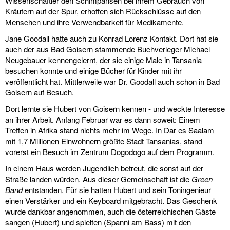
Wissenschaftler den Schimpansen bei ihrem Gebrauch von
Kräutern auf der Spur, erhoffen sich Rückschlüsse auf den
Menschen und ihre Verwendbarkeit für Medikamente.
Jane Goodall hatte auch zu Konrad Lorenz Kontakt. Dort hat sie
auch der aus Bad Goisern stammende Buchverleger Michael
Neugebauer kennengelernt, der sie einige Male in Tansania
besuchen konnte und einige Bücher für Kinder mit ihr
veröffentlicht hat. Mittlerweile war Dr. Goodall auch schon in Bad
Goisern auf Besuch.
Dort lernte sie Hubert von Goisern kennen - und weckte Interesse
an ihrer Arbeit. Anfang Februar war es dann soweit: Einem
Treffen in Afrika stand nichts mehr im Wege. In Dar es Saalam
mit 1,7 Millionen Einwohnern größte Stadt Tansanias, stand
vorerst ein Besuch im Zentrum Dogodogo auf dem Programm.
In einem Haus werden Jugendlich betreut, die sonst auf der
Straße landen würden. Aus dieser Gemeinschaft ist die
Green
Band
entstanden. Für sie hatten Hubert und sein Toningenieur
einen Verstärker und ein Keyboard mitgebracht. Das Geschenk
wurde dankbar angenommen, auch die österreichischen Gäste
sangen (Hubert) und spielten (Spanni am Bass) mit den