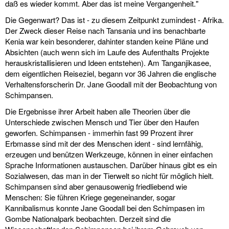
daß es wieder kommt. Aber das ist meine Vergangenheit."
Die Gegenwart? Das ist - zu diesem Zeitpunkt zumindest - Afrika.
Der Zweck dieser Reise nach Tansania und ins benachbarte
Kenia war kein besonderer, dahinter standen keine Pläne und
Absichten (auch wenn sich im Laufe des Aufenthalts Projekte
herauskristallisieren und Ideen entstehen). Am Tanganjikasee,
dem eigentlichen Reiseziel, begann vor 36 Jahren die englische
Verhaltensforscherin Dr. Jane Goodall mit der Beobachtung von
Schimpansen.
Die Ergebnisse ihrer Arbeit haben alle Theorien über die
Unterschiede zwischen Mensch und Tier über den Haufen
geworfen. Schimpansen - immerhin fast 99 Prozent ihrer
Erbmasse sind mit der des Menschen ident - sind lernfähig,
erzeugen und benützen Werkzeuge, können in einer einfachen
Sprache Informationen austauschen. Darüber hinaus gibt es ein
Sozialwesen, das man in der Tierwelt so nicht für möglich hielt.
Schimpansen sind aber genausowenig friedliebend wie
Menschen: Sie führen Kriege gegeneinander, sogar
Kannibalismus konnte Jane Goodall bei den Schimpasen im
Gombe Nationalpark beobachten. Derzeit sind die