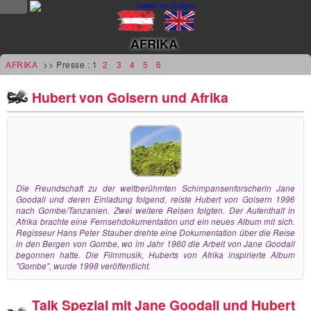
NEWS
AFRIKA
news
AFRIKA
>> Presse : 1
2
3
4
5
6
updates
Hubert von Goisern und Afrika
tv &
radio
tourplan
Die Freundschaft zu der weltberühmten Schimpansenforscherin Jane
Goodall und deren Einladung folgend, reiste Hubert von Goisern 1996
shop
nach Gombe/Tanzanien. Zwei weitere Reisen folgten. Der Aufenthalt in
Afrika brachte eine Fernsehdokumentation und ein neues Album mit sich.
MUSIK
Regisseur Hans Peter Stauber drehte eine Dokumentation über die Reise
in den Bergen von Gombe, wo im Jahr 1960 die Arbeit von Jane Goodall
begonnen hatte. Die Filmmusik, Huberts von Afrika inspirierte Album
alben &
"Gombe", wurde 1998 veröffentlicht.
projekte
Talk Spezial mit Jane Goodall und Hubert