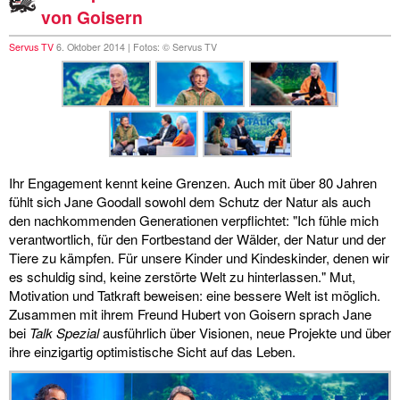
diskografie
von Goisern
liedtexte
Servus TV
6. Oktober 2014 | Fotos: © Servus TV
film
HvG
kulturpreis
Ihr Engagement kennt keine Grenzen. Auch mit über 80 Jahren
fühlt sich Jane Goodall sowohl dem Schutz der Natur als auch
flüchtig
den nachkommenden Generationen verpflichtet: "Ich fühle mich
verantwortlich, für den Fortbestand der Wälder, der Natur und der
biografie
Tiere zu kämpfen. Für unsere Kinder und Kindeskinder, denen wir
es schuldig sind, keine zerstörte Welt zu hinterlassen." Mut,
huberts
Motivation und Tatkraft beweisen: eine bessere Welt ist möglich.
schreibtisch
Zusammen mit ihrem Freund Hubert von Goisern sprach Jane
bei
Talk Spezial
ausführlich über Visionen, neue Projekte und über
ETC.
ihre einzigartig optimistische Sicht auf das Leben.
vermischtes