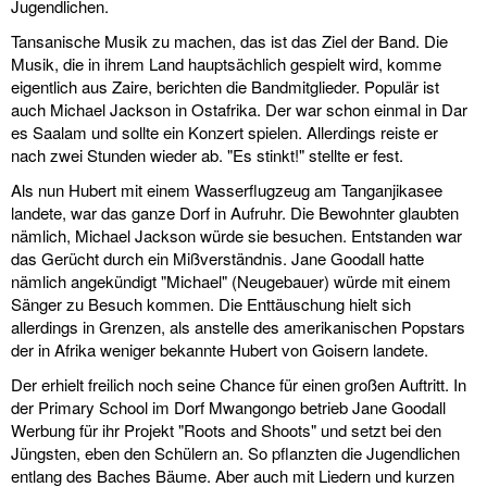
Jugendlichen.
Tansanische Musik zu machen, das ist das Ziel der Band. Die
Musik, die in ihrem Land hauptsächlich gespielt wird, komme
eigentlich aus Zaire, berichten die Bandmitglieder. Populär ist
auch Michael Jackson in Ostafrika. Der war schon einmal in Dar
es Saalam und sollte ein Konzert spielen. Allerdings reiste er
nach zwei Stunden wieder ab. "Es stinkt!" stellte er fest.
Als nun Hubert mit einem Wasserflugzeug am Tanganjikasee
landete, war das ganze Dorf in Aufruhr. Die Bewohnter glaubten
nämlich, Michael Jackson würde sie besuchen. Entstanden war
das Gerücht durch ein Mißverständnis. Jane Goodall hatte
nämlich angekündigt "Michael" (Neugebauer) würde mit einem
Sänger zu Besuch kommen. Die Enttäuschung hielt sich
allerdings in Grenzen, als anstelle des amerikanischen Popstars
der in Afrika weniger bekannte Hubert von Goisern landete.
Der erhielt freilich noch seine Chance für einen großen Auftritt. In
der Primary School im Dorf Mwangongo betrieb Jane Goodall
Werbung für ihr Projekt "Roots and Shoots" und setzt bei den
Jüngsten, eben den Schülern an. So pflanzten die Jugendlichen
entlang des Baches Bäume. Aber auch mit Liedern und kurzen