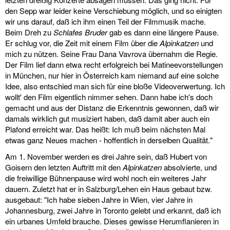
den Sepp war leider keine Verschiebung möglich, und so einigten
wir uns darauf, daß ich ihm einen Teil der Filmmusik mache.
Beim Dreh zu
Schlafes Bruder
gab es dann eine längere Pause.
Er schlug vor, die Zeit mit einem Film über die
Alpinkatzen
und
mich zu nützen. Seine Frau Dana Vavrova übernahm die Regie.
Der Film lief dann etwa recht erfolgreich bei Matineevorstellungen
in München, nur hier in Österreich kam niemand auf eine solche
Idee, also entschied man sich für eine bloße Videoverwertung. Ich
wollt' den Film eigentlich nimmer sehen. Dann habe ich's doch
gemacht und aus der Distanz die Erkenntnis gewonnen, daß wir
damals wirklich gut musiziert haben, daß damit aber auch ein
Plafond erreicht war. Das heißt: Ich muß beim nächsten Mal
etwas ganz Neues machen - hoffentlich in derselben Qualität."
Am 1. November werden es drei Jahre sein, daß Hubert von
Goisern den letzten Auftritt mit den
Alpinkatzen
absolvierte, und
die freiwillige Bühnenpause wird wohl noch ein weiteres Jahr
dauern. Zuletzt hat er in Salzburg/Lehen ein Haus gebaut bzw.
ausgebaut: "Ich habe sieben Jahre in Wien, vier Jahre in
Johannesburg, zwei Jahre in Toronto gelebt und erkannt, daß ich
ein urbanes Umfeld brauche. Dieses gewisse Herumflanieren in