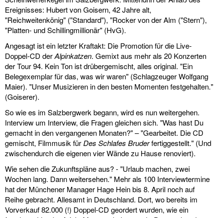
Ereignisses: Hubert von Goisern, 42 Jahre alt,
"Reichweitenkönig" ("Standard"), "Rocker von der Alm ("Stern"),
"Platten- und Schillingmillionär" (HvG).
Angesagt ist ein letzter Kraftakt: Die Promotion für die Live-
Doppel-CD der
Alpinkatzen
. Gemixt aus mehr als 20 Konzerten
der Tour 94. Kein Ton ist drübergemischt, alles original. "Ein
Belegexemplar für das, was wir waren" (Schlagzeuger Wolfgang
Maier). "Unser Musizieren in den besten Momenten festgehalten."
(Goiserer).
So wie es im Salzbergwerk begann, wird es nun weitergehen.
Interview um Interview, die Fragen gleichen sich. "Was hast Du
gemacht in den vergangenen Monaten?" – "Gearbeitet. Die CD
gemischt, Filmmusik für
Des Schlafes Bruder
fertiggestellt." (Und
zwischendurch die eigenen vier Wände zu Hause renoviert).
Wie sehen die Zukunftspläne aus? - "Urlaub machen, zwei
Wochen lang. Dann weitersehen." Mehr als 100 Interviewtermine
hat der Münchener Manager Hage Hein bis 8. April noch auf
Reihe gebracht. Allesamt in Deutschland. Dort, wo bereits im
Vorverkauf 82.000 (!) Doppel-CD geordert wurden, wie ein