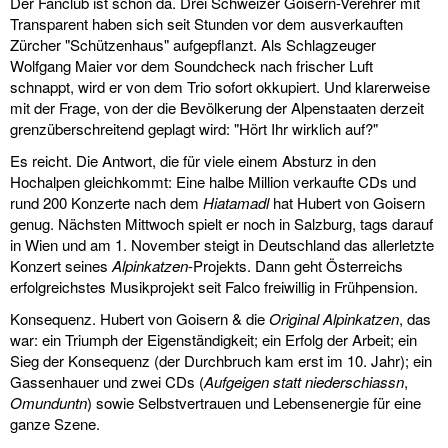
Der Fanclub ist schon da. Drei Schweizer Goisern-Verehrer mit
Transparent haben sich seit Stunden vor dem ausverkauften
Zürcher "Schützenhaus" aufgepflanzt. Als Schlagzeuger
Wolfgang Maier vor dem Soundcheck nach frischer Luft
schnappt, wird er von dem Trio sofort okkupiert. Und klarerweise
mit der Frage, von der die Bevölkerung der Alpenstaaten derzeit
grenzüberschreitend geplagt wird: "Hört Ihr wirklich auf?"
Es reicht. Die Antwort, die für viele einem Absturz in den
Hochalpen gleichkommt: Eine halbe Million verkaufte CDs und
rund 200 Konzerte nach dem
Hiatamadl
hat Hubert von Goisern
genug. Nächsten Mittwoch spielt er noch in Salzburg, tags darauf
in Wien und am 1. November steigt in Deutschland das allerletzte
Konzert seines
Alpinkatzen
-Projekts. Dann geht Österreichs
erfolgreichstes Musikprojekt seit Falco freiwillig in Frühpension.
Konsequenz. Hubert von Goisern & die
Original Alpinkatzen
, das
war: ein Triumph der Eigenständigkeit; ein Erfolg der Arbeit; ein
Sieg der Konsequenz (der Durchbruch kam erst im 10. Jahr); ein
Gassenhauer und zwei CDs (
Aufgeigen statt niederschiassn
,
Omunduntn
) sowie Selbstvertrauen und Lebensenergie für eine
ganze Szene.