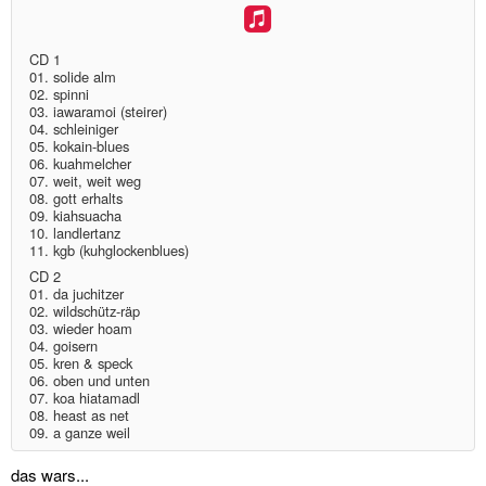
diskografie
liedtexte
CD 1
01. solide alm
02. spinni
film
03. iawaramoi (steirer)
04. schleiniger
05. kokain-blues
HvG
06. kuahmelcher
07. weit, weit weg
08. gott erhalts
kulturpreis
09. kiahsuacha
10. landlertanz
flüchtig
11. kgb (kuhglockenblues)
CD 2
01. da juchitzer
biografie
02. wildschütz-räp
03. wieder hoam
04. goisern
huberts
05. kren & speck
schreibtisch
06. oben und unten
07. koa hiatamadl
08. heast as net
ETC.
09. a ganze weil
vermischtes
das wars...