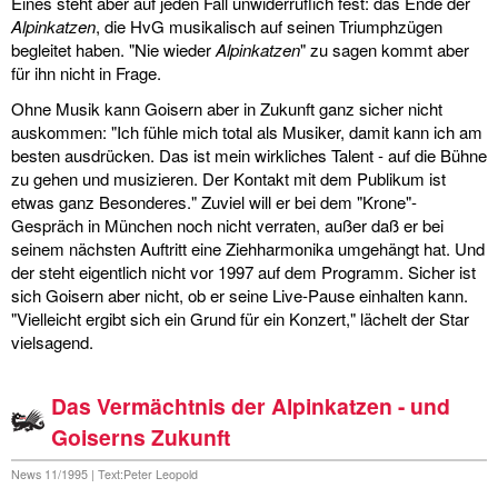
Eines steht aber auf jeden Fall unwiderruflich fest: das Ende der
Alpinkatzen
, die HvG musikalisch auf seinen Triumphzügen
begleitet haben. "Nie wieder
Alpinkatzen
" zu sagen kommt aber
für ihn nicht in Frage.
Ohne Musik kann Goisern aber in Zukunft ganz sicher nicht
auskommen: "Ich fühle mich total als Musiker, damit kann ich am
besten ausdrücken. Das ist mein wirkliches Talent - auf die Bühne
zu gehen und musizieren. Der Kontakt mit dem Publikum ist
etwas ganz Besonderes." Zuviel will er bei dem "Krone"-
Gespräch in München noch nicht verraten, außer daß er bei
seinem nächsten Auftritt eine Ziehharmonika umgehängt hat. Und
der steht eigentlich nicht vor 1997 auf dem Programm. Sicher ist
sich Goisern aber nicht, ob er seine Live-Pause einhalten kann.
"Vielleicht ergibt sich ein Grund für ein Konzert," lächelt der Star
vielsagend.
Das Vermächtnis der Alpinkatzen - und
Goiserns Zukunft
News 11/1995 | Text:Peter Leopold