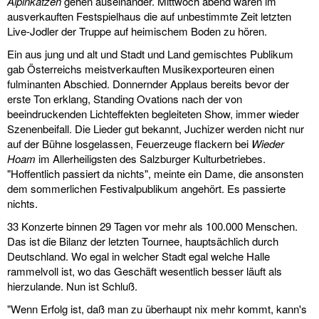
Alpinkatzen
gehen auseinander. Mittwoch abend waren im
ausverkauften Festspielhaus die auf unbestimmte Zeit letzten
Live-Jodler der Truppe auf heimischem Boden zu hören.
Ein aus jung und alt und Stadt und Land gemischtes Publikum
gab Österreichs meistverkauften Musikexporteuren einen
fulminanten Abschied. Donnernder Applaus bereits bevor der
erste Ton erklang, Standing Ovations nach der von
beeindruckenden Lichteffekten begleiteten Show, immer wieder
Szenenbeifall. Die Lieder gut bekannt, Juchizer werden nicht nur
auf der Bühne losgelassen, Feuerzeuge flackern bei
Wieder
Hoam
im Allerheiligsten des Salzburger Kulturbetriebes.
"Hoffentlich passiert da nichts", meinte ein Dame, die ansonsten
dem sommerlichen Festivalpublikum angehört. Es passierte
nichts.
33 Konzerte binnen 29 Tagen vor mehr als 100.000 Menschen.
Das ist die Bilanz der letzten Tournee, hauptsächlich durch
Deutschland. Wo egal in welcher Stadt egal welche Halle
rammelvoll ist, wo das Geschäft wesentlich besser läuft als
hierzulande. Nun ist Schluß.
"Wenn Erfolg ist, daß man zu überhaupt nix mehr kommt, kann's