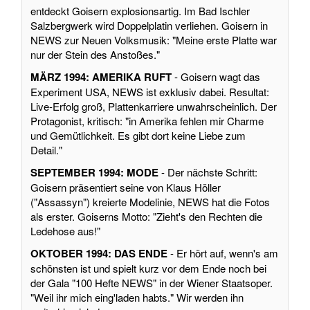
entdeckt Goisern explosionsartig. Im Bad Ischler
Salzbergwerk wird Doppelplatin verliehen. Goisern in
NEWS zur Neuen Volksmusik: "Meine erste Platte war
nur der Stein des Anstoßes."
MÄRZ 1994: AMERIKA RUFT
- Goisern wagt das
Experiment USA, NEWS ist exklusiv dabei. Resultat:
Live-Erfolg groß, Plattenkarriere unwahrscheinlich. Der
Protagonist, kritisch: "in Amerika fehlen mir Charme
und Gemütlichkeit. Es gibt dort keine Liebe zum
Detail."
SEPTEMBER 1994: MODE
- Der nächste Schritt:
Goisern präsentiert seine von Klaus Höller
("Assassyn") kreierte Modelinie, NEWS hat die Fotos
als erster. Goiserns Motto: "Zieht's den Rechten die
Ledehose aus!"
OKTOBER 1994: DAS ENDE
- Er hört auf, wenn's am
schönsten ist und spielt kurz vor dem Ende noch bei
der Gala "100 Hefte NEWS" in der Wiener Staatsoper.
"Weil ihr mich eing'laden habts." Wir werden ihn