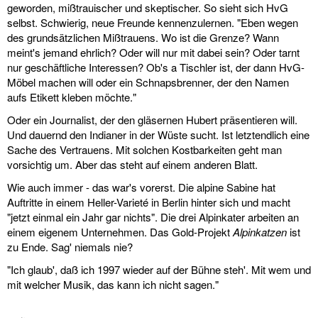
geworden, mißtrauischer und skeptischer. So sieht sich HvG
selbst. Schwierig, neue Freunde kennenzulernen. "Eben wegen
des grundsätzlichen Mißtrauens. Wo ist die Grenze? Wann
meint's jemand ehrlich? Oder will nur mit dabei sein? Oder tarnt
nur geschäftliche Interessen? Ob's a Tischler ist, der dann HvG-
Möbel machen will oder ein Schnapsbrenner, der den Namen
aufs Etikett kleben möchte."
Oder ein Journalist, der den gläsernen Hubert präsentieren will.
Und dauernd den Indianer in der Wüste sucht. Ist letztendlich eine
Sache des Vertrauens. Mit solchen Kostbarkeiten geht man
vorsichtig um. Aber das steht auf einem anderen Blatt.
Wie auch immer - das war's vorerst. Die alpine Sabine hat
Auftritte in einem Heller-Varieté in Berlin hinter sich und macht
"jetzt einmal ein Jahr gar nichts". Die drei Alpinkater arbeiten an
einem eigenem Unternehmen. Das Gold-Projekt
Alpinkatzen
ist
zu Ende. Sag' niemals nie?
"Ich glaub', daß ich 1997 wieder auf der Bühne steh'. Mit wem und
mit welcher Musik, das kann ich nicht sagen."