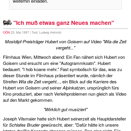
weiterhin einladen.
"Ich muß etwas ganz Neues machen"
OÖN
23. Mai 1997 | Text: Ludwig Heinrich
Mostdipf-Preisträger Hubert von Goisern auf Video "Wia die Zeit
vergeht..."
Filmhaus Wien, Mittwoch abend: Ein Fan nähert sich Hubert von
Goisern und ersucht um eine "Autogrammkoatn". Hubert
bedauert: "I hob koane mehr." Fast symbolisch für das, was zu
dieser Stunde im Filmhaus präsentiert wurde, nämlich der
Streifen
Wia die Zeit vergeht...
, ein Blick auf die Karriere des
Hubert von Goisern und seiner
Alpinkatzen
, ursprünglich fürs
Kino produziert, aber nach Verleihproblemen nun gleich als Video
auf den Markt gekommen.
"Wirklich gut musiziert"
Joseph Vilsmaier hatte sich Hubert seinerzeit als Hauptdarsteller
für
Schlafes Bruder
gewünscht, aber: "Dafür hätte ich unsere
letzten dreißig Konzerte absagen müssen. Das ging nicht. Für