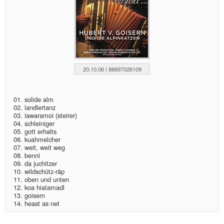
20.10.06 | 88697026109
01. solide alm
02. landlertanz
03. iawaramoi (steirer)
04. schleiniger
05. gott erhalts
06. kuahmelcher
07. weit, weit weg
08. benni
09. da juchitzer
10. wildschütz-räp
11. oben und unten
12. koa hiatamadl
13. goisern
14. heast as net