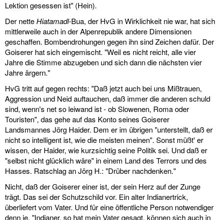
Lektion gesessen ist" (Hein).
Der nette
Hiatamadl
-Bua, der HvG in Wirklichkeit nie war, hat sich
mittlerweile auch in der Alpenrepublik andere Dimensionen
geschaffen. Bombendrohungen gegen ihn sind Zeichen dafür. Der
Goiserer hat sich eingemischt. "Weil es nicht reicht, alle vier
Jahre die Stimme abzugeben und sich dann die nächsten vier
Jahre ärgern."
HvG tritt auf gegen rechts: "Daß jetzt auch bei uns Mißtrauen,
Aggression und Neid auftauchen, daß immer die anderen schuld
sind, wenn's net so leiwand ist - ob Slowenen, Roma oder
Touristen", das gehe auf das Konto seines Goiserer
Landsmannes Jörg Haider. Dem er im übrigen "unterstellt, daß er
nicht so intelligent ist, wie die meisten meinen". Sonst müßt' er
wissen, der Haider, wie kurzsichtig seine Politik sei. Und daß er
"selbst nicht glücklich wäre" in einem Land des Terrors und des
Hasses. Ratschlag an Jörg H.: "Drüber nachdenken."
Nicht, daß der Goiserer einer ist, der sein Herz auf der Zunge
trägt. Das sei der Schutzschild vor. Ein alter Indianertrick,
überliefert vom Vater. Und für eine öffentliche Person notwendiger
denn je. "Indianer, so hat mein Vater gesagt, können sich auch in