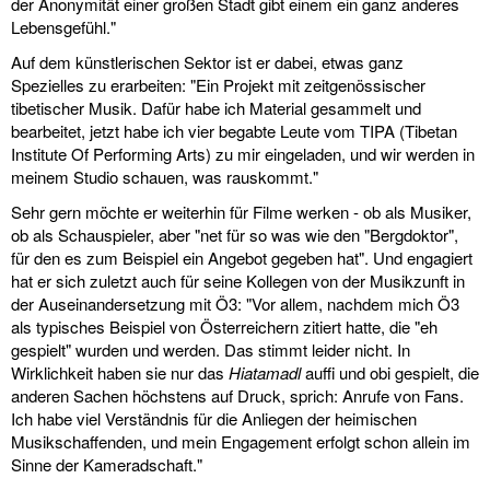
der Anonymität einer großen Stadt gibt einem ein ganz anderes
Lebensgefühl."
Auf dem künstlerischen Sektor ist er dabei, etwas ganz
Spezielles zu erarbeiten: "Ein Projekt mit zeitgenössischer
tibetischer Musik. Dafür habe ich Material gesammelt und
bearbeitet, jetzt habe ich vier begabte Leute vom TIPA (Tibetan
Institute Of Performing Arts) zu mir eingeladen, und wir werden in
meinem Studio schauen, was rauskommt."
Sehr gern möchte er weiterhin für Filme werken - ob als Musiker,
ob als Schauspieler, aber "net für so was wie den "Bergdoktor",
für den es zum Beispiel ein Angebot gegeben hat". Und engagiert
hat er sich zuletzt auch für seine Kollegen von der Musikzunft in
der Auseinandersetzung mit Ö3: "Vor allem, nachdem mich Ö3
als typisches Beispiel von Österreichern zitiert hatte, die "eh
gespielt" wurden und werden. Das stimmt leider nicht. In
Wirklichkeit haben sie nur das
Hiatamadl
auffi und obi gespielt, die
anderen Sachen höchstens auf Druck, sprich: Anrufe von Fans.
Ich habe viel Verständnis für die Anliegen der heimischen
Musikschaffenden, und mein Engagement erfolgt schon allein im
Sinne der Kameradschaft."