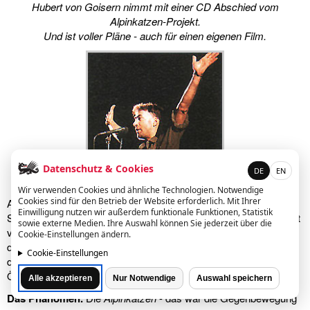
Hubert von Goisern nimmt mit einer CD Abschied vom
Alpinkatzen-Projekt.
Und ist voller Pläne - auch für einen eigenen Film.
Datenschutz & Cookies
DE
EN
Wir verwenden Cookies und ähnliche Technologien. Notwendige
Cookies sind für den Betrieb der Website erforderlich. Mit Ihrer
Am schönsten und erfüllendsten sind immer noch die
Einwilligung nutzen wir außerdem funktionale Funktionen, Statistik
Schlußstriche, die man selbst ziehen darf. Ein Schritt, den Hubert
sowie externe Medien. Ihre Auswahl können Sie jederzeit über die
von Goisern nächste Woche vollzieht: Mit der Veröffentlichung
Cookie-Einstellungen ändern.
der
Alpinkatzen
-Live-Doppel-CD
Wia die Zeit vergeht
setzt sich
Cookie-Einstellungen
das größte (und eigentlich einzige) musikalische Phänomen
Österreichs der letzten Jahre den eigenen Grabstein.
Alle akzeptieren
Nur Notwendige
Auswahl speichern
Das Phänomen.
Die
Alpinkatzen
- das war die Gegenbewegung