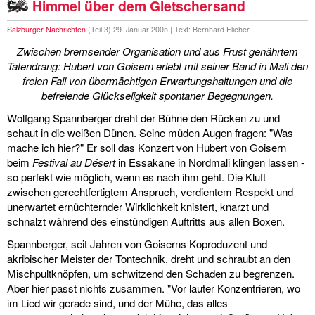
Himmel über dem Gletschersand
Salzburger Nachrichten
(Teil 3) 29. Januar 2005 | Text: Bernhard Flieher
Zwischen bremsender Organisation und aus Frust genährtem
Tatendrang: Hubert von Goisern erlebt mit seiner Band in Mali den
freien Fall von übermächtigen Erwartungshaltungen und die
befreiende Glückseligkeit spontaner Begegnungen.
Wolfgang Spannberger dreht der Bühne den Rücken zu und
schaut in die weißen Dünen. Seine müden Augen fragen: "Was
mache ich hier?" Er soll das Konzert von Hubert von Goisern
beim
Festival au Désert
in Essakane in Nordmali klingen lassen -
so perfekt wie möglich, wenn es nach ihm geht. Die Kluft
zwischen gerechtfertigtem Anspruch, verdientem Respekt und
unerwartet ernüchternder Wirklichkeit knistert, knarzt und
schnalzt während des einstündigen Auftritts aus allen Boxen.
Spannberger, seit Jahren von Goiserns Koproduzent und
akribischer Meister der Tontechnik, dreht und schraubt an den
Mischpultknöpfen, um schwitzend den Schaden zu begrenzen.
Aber hier passt nichts zusammen. "Vor lauter Konzentrieren, wo
im Lied wir gerade sind, und der Mühe, das alles