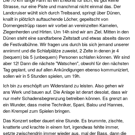
Strasse, nur eine Piste und manchmal nicht einmal das. Der
Landcruiser wühlt sich durch Treibsand, springt über Dünen,
knallt in plötzlich auftauchende Löcher, gepeitscht von
Dornengestrüpp rasen wir vorbei an vereinzelten Kamelen,
Ziegenherden und Hirten. Um 14h sind wir am Ziel. Mitten in den
Dünen steht eine sandfarbene Zeltstadt und etwas abseits davon
die Festivalbühne. Wir fragen uns durch bis sich jemand unserer
annimmt und die Schlafplätze zuweist, 2 Zelte in denen je 4
(bequem) bis 5 (unbequem) Personen schlafen können. Wir sind
aber 12! Dann die nächste "Watschen", obwohl für den nächsten
Tag geplant, und auf allen Ankündigungen ebenso kommuniziert,
sollen wir in 5 Stunden spielen, um 19h.
Ich bin zu erschöpft um Widerstand zu leisten. Also gehen wir
ans Werk und bauen auf. Die Anlage ist derart desolat, dass wir
nur mehr Schadensbegrenzung betreiben können. Es grenzt an
ein Wunder, dass meine Techniker, Spani, Balou und Hannes,
den Krempel zum Spielen bringen.
Das Konzert selber dauert eine Stunde. Es brummte, zischte,
knatterte und krachte in einem fort, irgendwas fehlte immer,
setzte zwischendrin immer wieder aus, mal der Bass, dann die