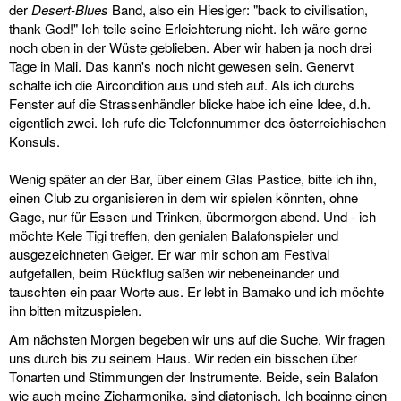
der
Desert-Blues
Band, also ein Hiesiger: "back to civilisation,
thank God!" Ich teile seine Erleichterung nicht. Ich wäre gerne
noch oben in der Wüste geblieben. Aber wir haben ja noch drei
Tage in Mali. Das kann's noch nicht gewesen sein. Genervt
schalte ich die Aircondition aus und steh auf. Als ich durchs
Fenster auf die Strassenhändler blicke habe ich eine Idee, d.h.
eigentlich zwei. Ich rufe die Telefonnummer des österreichischen
Konsuls.
Wenig später an der Bar, über einem Glas Pastice, bitte ich ihn,
einen Club zu organisieren in dem wir spielen könnten, ohne
Gage, nur für Essen und Trinken, übermorgen abend. Und - ich
möchte Kele Tigi treffen, den genialen Balafonspieler und
ausgezeichneten Geiger. Er war mir schon am Festival
aufgefallen, beim Rückflug saßen wir nebeneinander und
tauschten ein paar Worte aus. Er lebt in Bamako und ich möchte
ihn bitten mitzuspielen.
Am nächsten Morgen begeben wir uns auf die Suche. Wir fragen
uns durch bis zu seinem Haus. Wir reden ein bisschen über
Tonarten und Stimmungen der Instrumente. Beide, sein Balafon
wie auch meine Zieharmonika, sind diatonisch. Ich beginne einen