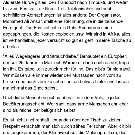
Als erste Hürde gilt es, den Transport nach Timbuktu und weiter
bis zum Festival zu klären. Trotz telefonischer und auch
schriftlicher Abmachungen ist alles anders. Der Organisator,
Mohamed Ali Ansar, stellt eine Rechnung, die in die tausende
Euro geht. Das Festival hat kein Geld, Sponsoren seien
abgesprungen, die Kosten explodiert usw. Wir sind in Afrika, alles
ist verhandelbar, jeder versucht so gut es geht in seine Tasche zu
arbeiten.
"Alles Wegelagerer und Strauchdiebe." Behauptet ein Europäer,
der seit 25 Jahren in Mali lebt. Warum er dann noch da sei, frage
ich ihn. Es gäbe kein zurück mehr für ihn. Das gibt's für niemand.
Wir müssen alle immer wieder den Mut fassen nach vorn zu
blicken und nach vorn zu schreiten, und etwas hinter uns lassen -
manchmal das Ende selbst.
Unehrliche Menschen gibt es überall, in jedem Volk, in jeder
Bevölkerungsschicht. Wer sagt, dass arme Menschen ehrlicher
sind als reiche, der belügt sich selbst.
Es ist nicht unehrenhaft, jemanden über den Tisch zu ziehen.
Respekt verschafft man sich durch zähes Feilschen. Aber ich bin
erst angekommen, der Klimawechsel, die Malariaprofilaxe, der