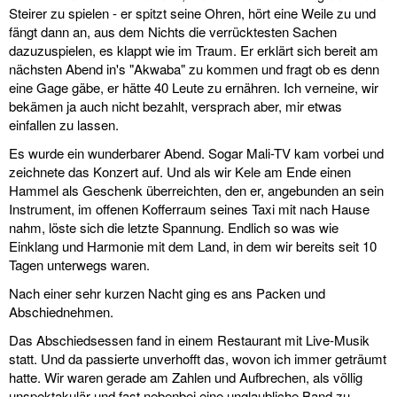
Steirer zu spielen - er spitzt seine Ohren, hört eine Weile zu und
fängt dann an, aus dem Nichts die verrücktesten Sachen
dazuzuspielen, es klappt wie im Traum. Er erklärt sich bereit am
nächsten Abend in's "Akwaba" zu kommen und fragt ob es denn
eine Gage gäbe, er hätte 40 Leute zu ernähren. Ich verneine, wir
bekämen ja auch nicht bezahlt, versprach aber, mir etwas
einfallen zu lassen.
Es wurde ein wunderbarer Abend. Sogar Mali-TV kam vorbei und
zeichnete das Konzert auf. Und als wir Kele am Ende einen
Hammel als Geschenk überreichten, den er, angebunden an sein
Instrument, im offenen Kofferraum seines Taxi mit nach Hause
nahm, löste sich die letzte Spannung. Endlich so was wie
Einklang und Harmonie mit dem Land, in dem wir bereits seit 10
Tagen unterwegs waren.
Nach einer sehr kurzen Nacht ging es ans Packen und
Abschiednehmen.
Das Abschiedsessen fand in einem Restaurant mit Live-Musik
statt. Und da passierte unverhofft das, wovon ich immer geträumt
hatte. Wir waren gerade am Zahlen und Aufbrechen, als völlig
unspektakulär und fast nebenbei eine unglaubliche Band zu