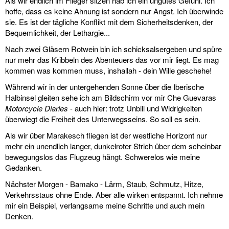
Als wir endlich im Flieger sitzen hab ich ein ungutes Gefühl. Ich
hoffe, dass es keine Ahnung ist sondern nur Angst. Ich überwinde
sie. Es ist der tägliche Konflikt mit dem Sicherheitsdenken, der
Bequemlichkeit, der Lethargie...
Nach zwei Gläsern Rotwein bin ich schicksalsergeben und spüre
nur mehr das Kribbeln des Abenteuers das vor mir liegt. Es mag
kommen was kommen muss, inshallah - dein Wille geschehe!
Während wir in der untergehenden Sonne über die Iberische
Halbinsel gleiten sehe ich am Bildschirm vor mir Che Guevaras
Motorcycle Diaries
- auch hier: trotz Unbill und Widrigkeiten
überwiegt die Freiheit des Unterwegsseins. So soll es sein.
Als wir über Marakesch fliegen ist der westliche Horizont nur
mehr ein unendlich langer, dunkelroter Strich über dem scheinbar
bewegungslos das Flugzeug hängt. Schwerelos wie meine
Gedanken.
Nächster Morgen - Bamako - Lärm, Staub, Schmutz, Hitze,
Verkehrsstaus ohne Ende. Aber alle wirken entspannt. Ich nehme
mir ein Beispiel, verlangsame meine Schritte und auch mein
Denken.