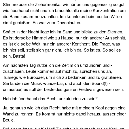
Stimme oder die Zieharmonika, wir hörten uns gegenseitig so gut
wie überhaupt nicht und ich brauchte alle meine Konzentration um
die Band zusammenzuhalten. Ich konnte es beim besten Willen
nicht genießen. Es war zum Davonlaufen.
Später in der Nacht liege ich im Sand und blicke zu den Sternen.
Es ist derselbe Himmel wie zu Hause, nur ein anderer Ausschnitt,
es ist die selbe Welt, nur ein anderer Kontinent. Die Frage, was
ich hier soll, stellt sich gar nicht. Ich bin da. So ist es. So soll es
sein. Basta!
Am nächsten Tag nütze ich die Zeit mich umzuhören und -
zuschauen. Leute kommen auf mich zu, sprechen uns an,
Tuaregs wie Europäer, um sich zu bedanken und zu gratulieren.
Sie fanden die Musik wunderbar, und auch den Sound(!) -
unfassbar, es soll der beste des ganzen Festivals gewesen sein.
Hab ich überhaupt das Recht unzufrieden zu sein?
Ja, genauso wie ich das Recht habe mit meinem Kopf gegen eine
Wand zu rennen. Es kommt nur nichts dabei heraus, ausser einer
Beule.
Bei einem Interview für Mali-TV halte ich dennoch meine Kritik an