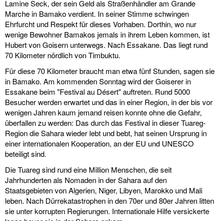
Lamine Seck, der sein Geld als Straßenhändler am Grande
Marche in Bamako verdient. In seiner Stimme schwingen
Ehrfurcht und Respekt für dieses Vorhaben. Dorthin, wo nur
wenige Bewohner Bamakos jemals in ihrem Leben kommen, ist
Hubert von Goisern unterwegs. Nach Essakane. Das liegt rund
70 Kilometer nördlich von Timbuktu.
Für diese 70 Kilometer braucht man etwa fünf Stunden, sagen sie
in Bamako. Am kommenden Sonntag wird der Goiserer in
Essakane beim "Festival au Désert" auftreten. Rund 5000
Besucher werden erwartet und das in einer Region, in der bis vor
wenigen Jahren kaum jemand reisen konnte ohne die Gefahr,
überfallen zu werden: Das durch das Festival in dieser Tuareg-
Region die Sahara wieder lebt und bebt, hat seinen Ursprung in
einer internationalen Kooperation, an der EU und UNESCO
beteiligt sind.
Die Tuareg sind rund eine Million Menschen, die seit
Jahrhunderten als Nomaden in der Sahara auf den
Staatsgebieten von Algerien, Niger, Libyen, Marokko und Mali
leben. Nach Dürrekatastrophen in den 70er und 80er Jahren litten
sie unter korrupten Regierungen. Internationale Hilfe versickerte