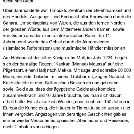
schläfrige Stadt.
Über Jahrhunderte war Timbuktu Zentrum der Gelehrsamkeit und
des Handels, Ausgangs- und Endpunkt aller Karawanen durch die
Sahara, Umschlagplatz von Waren, die aus den fernen Norden
der grossen Wüste, aus dem Mittelmeerländern kamen, sowie
von Gütern aus dem zentralafrikanischen Raum. Im 11.
Jahrhundert wurde das Gebiet durch die Almoravieden
(islamische Reformisten) und muslimische Händler missioniert.
Am Höhepunkt des alten Königreichs Mali, im Jahr 1224, begab
sich der damalige Regent "Kankan (Mansa) Moussa" auf eine
Pilgerfahrt, einen Hadj nach Mekka. Mit sage und schreibe 60 000
Mann, ein jeder beladen mit einem Goldbarren, zog er Nordost. In
Kairo stattete er dem Sultan einen Besuch ab und gab dabei
soviel Gold aus, dass der ägyptische Geldmarkt komplett
zusammenbrach und 10 Jahre brauchte, bis man sich davon
erholt hatte. Es ist also kein Wunder, dass noch vor 150 Jahren in
Europa die Kunde ging, die Häuser in Timbuktu seien aussen und
innen vergoldet. Angezogen von derartigen Geschichten gab es
immer wieder Versuche europäischer Abenteurer und Reisender,
nach Timbuktu vorzudringen.