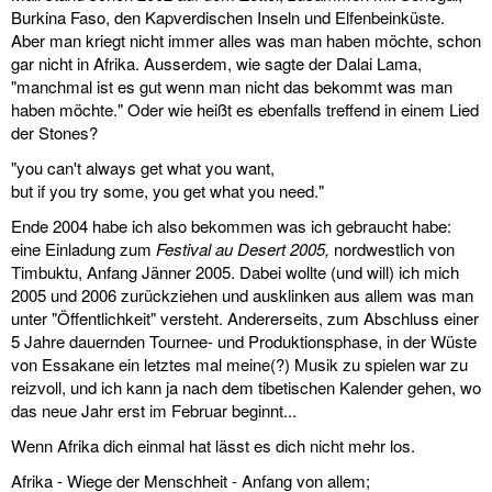
diskografie
Burkina Faso, den Kapverdischen Inseln und Elfenbeinküste.
Aber man kriegt nicht immer alles was man haben möchte, schon
liedtexte
gar nicht in Afrika. Ausserdem, wie sagte der Dalai Lama,
"manchmal ist es gut wenn man nicht das bekommt was man
film
haben möchte." Oder wie heißt es ebenfalls treffend in einem Lied
der Stones?
HvG
"you can't always get what you want,
but if you try some, you get what you need."
kulturpreis
Ende 2004 habe ich also bekommen was ich gebraucht habe:
eine Einladung zum
Festival au Desert 2005,
nordwestlich von
flüchtig
Timbuktu, Anfang Jänner 2005. Dabei wollte (und will) ich mich
2005 und 2006 zurückziehen und ausklinken aus allem was man
biografie
unter "Öffentlichkeit" versteht. Andererseits, zum Abschluss einer
5 Jahre dauernden Tournee- und Produktionsphase, in der Wüste
huberts
von Essakane ein letztes mal meine(?) Musik zu spielen war zu
schreibtisch
reizvoll, und ich kann ja nach dem tibetischen Kalender gehen, wo
das neue Jahr erst im Februar beginnt...
ETC.
Wenn Afrika dich einmal hat lässt es dich nicht mehr los.
vermischtes
Afrika - Wiege der Menschheit - Anfang von allem;