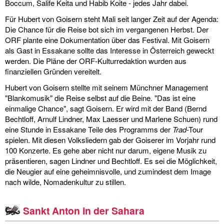
Boccum, Salife Keita und Habib Koite - jedes Jahr dabei.
Für Hubert von Goisern steht Mali seit langer Zeit auf der Agenda:
Die Chance für die Reise bot sich im vergangenen Herbst. Der
ORF plante eine Dokumentation über das Festival. Mit Goisern
als Gast in Essakane sollte das Interesse in Österreich geweckt
werden. Die Pläne der ORF-Kulturredaktion wurden aus
finanziellen Gründen vereitelt.
Hubert von Goisern stellte mit seinem Münchner Management
"Blankomusik" die Reise selbst auf die Beine. "Das ist eine
einmalige Chance", sagt Goisern. Er wird mit der Band (Bernd
Bechtloff, Arnulf Lindner, Max Laesser und Marlene Schuen) rund
eine Stunde in Essakane Teile des Programms der
Trad
-Tour
spielen. Mit diesen Volksliedern gab der Goiserer im Vorjahr rund
100 Konzerte. Es gehe aber nicht nur darum, eigene Musik zu
präsentieren, sagen Lindner und Bechtloff. Es sei die Möglichkeit,
die Neugier auf eine geheimnisvolle, und zumindest dem Image
nach wilde, Nomadenkultur zu stillen.
Sankt Anton in der Sahara