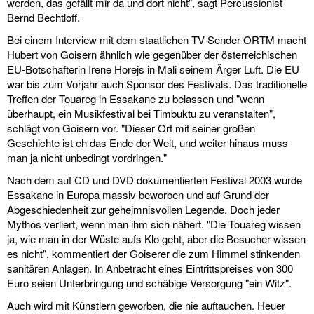
werden, das gefällt mir da und dort nicht", sagt Percussionist
Bernd Bechtloff.
Bei einem Interview mit dem staatlichen TV-Sender ORTM macht
Hubert von Goisern ähnlich wie gegenüber der österreichischen
EU-Botschafterin Irene Horejs in Mali seinem Ärger Luft. Die EU
war bis zum Vorjahr auch Sponsor des Festivals. Das traditionelle
Treffen der Touareg in Essakane zu belassen und "wenn
überhaupt, ein Musikfestival bei Timbuktu zu veranstalten",
schlägt von Goisern vor. "Dieser Ort mit seiner großen
Geschichte ist eh das Ende der Welt, und weiter hinaus muss
man ja nicht unbedingt vordringen."
Nach dem auf CD und DVD dokumentierten Festival 2003 wurde
Essakane in Europa massiv beworben und auf Grund der
Abgeschiedenheit zur geheimnisvollen Legende. Doch jeder
Mythos verliert, wenn man ihm sich nähert. "Die Touareg wissen
ja, wie man in der Wüste aufs Klo geht, aber die Besucher wissen
es nicht", kommentiert der Goiserer die zum Himmel stinkenden
sanitären Anlagen. In Anbetracht eines Eintrittspreises von 300
Euro seien Unterbringung und schäbige Versorgung "ein Witz".
Auch wird mit Künstlern geworben, die nie auftauchen. Heuer