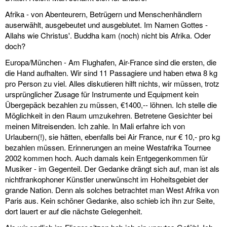
Afrika - von Abenteurern, Betrügern und Menschenhändlern
auserwählt, ausgebeutet und ausgeblutet. Im Namen Gottes -
Allahs wie Christus'. Buddha kam (noch) nicht bis Afrika. Oder
doch?
Europa/München - Am Flughafen, Air-France sind die ersten, die
die Hand aufhalten. Wir sind 11 Passagiere und haben etwa 8 kg
pro Person zu viel. Alles diskutieren hilft nichts, wir müssen, trotz
ursprünglicher Zusage für Instrumente und Equipment kein
Übergepäck bezahlen zu müssen, €1400,-- löhnen. Ich stelle die
Möglichkeit in den Raum umzukehren. Betretene Gesichter bei
meinen Mitreisenden. Ich zahle. In Mali erfahre ich von
Urlaubern(!), sie hätten, ebenfalls bei Air France, nur € 10,- pro kg
bezahlen müssen. Erinnerungen an meine Westafrika Tournee
2002 kommen hoch. Auch damals kein Entgegenkommen für
Musiker - im Gegenteil. Der Gedanke drängt sich auf, man ist als
nichtfrankophoner Künstler unerwünscht im Hoheitsgebiet der
grande Nation. Denn als solches betrachtet man West Afrika von
Paris aus. Kein schöner Gedanke, also schieb ich ihn zur Seite,
dort lauert er auf die nächste Gelegenheit.