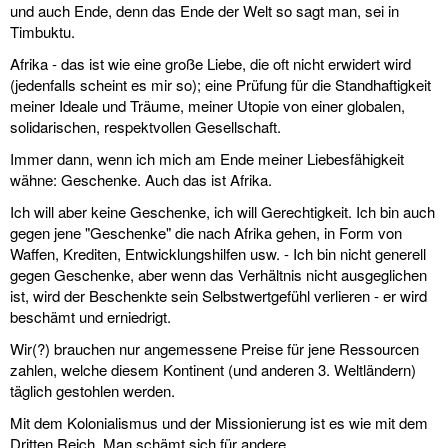
und auch Ende, denn das Ende der Welt so sagt man, sei in
Timbuktu.
links
Afrika - das ist wie eine große Liebe, die oft nicht erwidert wird
media
(jedenfalls scheint es mir so); eine Prüfung für die Standhaftigkeit
meiner Ideale und Träume, meiner Utopie von einer globalen,
kontakt
solidarischen, respektvollen Gesellschaft.
Immer dann, wenn ich mich am Ende meiner Liebesfähigkeit
wähne: Geschenke. Auch das ist Afrika.
Ich will aber keine Geschenke, ich will Gerechtigkeit. Ich bin auch
Impressum
gegen jene "Geschenke" die nach Afrika gehen, in Form von
Waffen, Krediten, Entwicklungshilfen usw. - Ich bin nicht generell
gegen Geschenke, aber wenn das Verhältnis nicht ausgeglichen
ist, wird der Beschenkte sein Selbstwertgefühl verlieren - er wird
beschämt und erniedrigt.
Wir(?) brauchen nur angemessene Preise für jene Ressourcen
zahlen, welche diesem Kontinent (und anderen 3. Weltländern)
täglich gestohlen werden.
Mit dem Kolonialismus und der Missionierung ist es wie mit dem
Dritten Reich. Man schämt sich für andere.