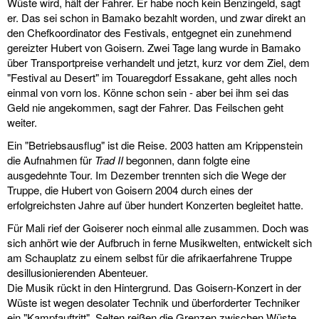
Wüste wird, hält der Fahrer. Er habe noch kein Benzingeld, sagt
er. Das sei schon in Bamako bezahlt worden, und zwar direkt an
den Chefkoordinator des Festivals, entgegnet ein zunehmend
gereizter Hubert von Goisern. Zwei Tage lang wurde in Bamako
über Transportpreise verhandelt und jetzt, kurz vor dem Ziel, dem
"Festival au Desert" im Touaregdorf Essakane, geht alles noch
einmal von vorn los. Könne schon sein - aber bei ihm sei das
Geld nie angekommen, sagt der Fahrer. Das Feilschen geht
weiter.
Ein "Betriebsausflug" ist die Reise. 2003 hatten am Krippenstein
die Aufnahmen für
Trad II
begonnen, dann folgte eine
ausgedehnte Tour. Im Dezember trennten sich die Wege der
Truppe, die Hubert von Goisern 2004 durch eines der
erfolgreichsten Jahre auf über hundert Konzerten begleitet hatte.
Für Mali rief der Goiserer noch einmal alle zusammen. Doch was
sich anhört wie der Aufbruch in ferne Musikwelten, entwickelt sich
am Schauplatz zu einem selbst für die afrikaerfahrene Truppe
desillusionierenden Abenteuer.
Die Musik rückt in den Hintergrund. Das Goisern-Konzert in der
Wüste ist wegen desolater Technik und überforderter Techniker
ein "Kampfauftritt". Selten reißen die Grenzen zwischen Wüste