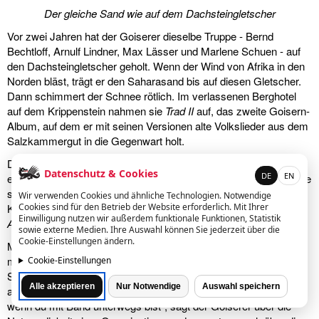
Der gleiche Sand wie auf dem Dachsteingletscher
Vor zwei Jahren hat der Goiserer dieselbe Truppe - Bernd
Bechtloff, Arnulf Lindner, Max Lässer und Marlene Schuen - auf
den Dachsteingletscher geholt. Wenn der Wind von Afrika in den
Norden bläst, trägt er den Saharasand bis auf diesen Gletscher.
Dann schimmert der Schnee rötlich. Im verlassenen Berghotel
auf dem Krippenstein nahmen sie
Trad II
auf, das zweite Goisern-
Album, auf dem er mit seinen Versionen alte Volkslieder aus dem
Salzkammergut in die Gegenwart holt.
Das Gastspiel beim
Festival au Désert
wurde der Abschluss
Datenschutz & Cookies
DE
EN
einer auf dem Gletscher begonnenen Reise. Auf der
Trad
-Tournee
spielten von Goisern und Band im vergangenen Jahr rund 100
Wir verwenden Cookies und ähnliche Technologien. Notwendige
Konzerte. Es war die erfolgreichste Tournee nach der
Cookies sind für den Betrieb der Website erforderlich. Mit Ihrer
Einwilligung nutzen wir außerdem funktionale Funktionen, Statistik
Alpinkatzen
-Zeit in den frühen 90er Jahren.
sowie externe Medien. Ihre Auswahl können Sie jederzeit über die
Cookie-Einstellungen ändern.
Mit einer Band, die seine Ideen traumwandlerisch verstand und
mit der er musikalisch die Quintessenz seines bisherigen
Cookie-Einstellungen
Schaffens erschuf, wollte er in der Wüste zeigen, was unter
Alle akzeptieren
Nur Notwendige
Auswahl speichern
alpiner Weltmusik zu verstehen ist. "Du brauchst ein Gerüst,
wenn du mit Band unterwegs bist", sagt der Goiserer über die