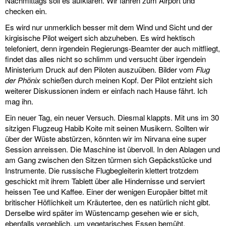
Nachmittags soll es aufklaren. Wir fahren zum Airport und
checken ein.
Es wird nur unmerklich besser mit dem Wind und Sicht und der
kirgisische Pilot weigert sich abzuheben. Es wird hektisch
telefoniert, denn irgendein Regierungs-Beamter der auch mitfliegt,
findet das alles nicht so schlimm und versucht über irgendein
Ministerium Druck auf den Piloten auszuüben. Bilder vom
Flug
der Phönix
schießen durch meinen Kopf. Der Pilot entzieht sich
weiterer Diskussionen indem er einfach nach Hause fährt. Ich
mag ihn.
Ein neuer Tag, ein neuer Versuch. Diesmal klappts. Mit uns im 30
sitzigen Flugzeug Habib Koite mit seinen Musikern. Sollten wir
über der Wüste abstürzen, könnten wir im Nirvana eine super
Session anreissen. Die Maschine ist übervoll. In den Ablagen und
am Gang zwischen den Sitzen türmen sich Gepäckstücke und
Instrumente. Die russische Flugbegleiterin klettert trotzdem
geschickt mit ihrem Tablett über alle Hindernisse und serviert
heissen Tee und Kaffee. Einer der wenigen Europäer bittet mit
britischer Höflichkeit um Kräutertee, den es natürlich nicht gibt.
Derselbe wird später im Wüstencamp gesehen wie er sich,
ebenfalls vergeblich, um vegetarisches Essen bemüht.