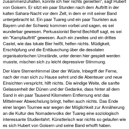
zusammenzuhalten, konnte ich hier nichts genießen", sagt Hubert
von Goisern. Er sitzt ein paar Stunden nach dem Auftritt in der
kalten Sahara-Nacht vor dem Zelt, in dem er mit seiner Band
untergebracht ist. Ein paar Tuareg und ein paar Touristen aus
Bayern und der Schweiz kommen vorbei und sagen, es sei
wunderbar gewesen. Perkussionist Bernd Bechtloff sagt, es sei
ein "Kampfauftritt" gewesen. Auch ein zweites und ein drittes
Castel, wie das lokale Bier heißt, helfen nichts. Müdigkeit,
Erschöpfung und die Enttäuschung über die desolaten
organisatorischen Umstände, unter denen hier gespielt werden
musste, mischen sich zu leicht depressiver Stimmung.
Der klare Sternenhimmel über der Wüste, Inbegriff der Ferne,
nach der man sich zu Hause sehnt und die Abenteuer und neue
Einsichten verspricht, hilft nichts. Die windige Weite, die sanfte
Gelassenheit der Dünen und der Gedanke, dass hinter all dem
Sand in ein paar Tausend Kilometern Entfernung erst das
Mittelmeer Abwechslung bringt, helfen auch nichts. Das Ende
einer langen Tournee war wegen der Möglichkeit zur Annäherung
an die Kultur des Nomadenvolks der Tuareg eine soziologisch
interessante Studienfahrt. Künstlerisch war nichts so gelaufen wie
es sich Hubert von Goisern und seine Band erhofft haben.