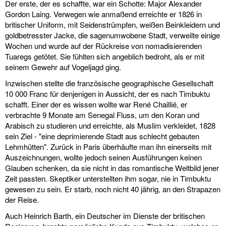
Der erste, der es schaffte, war ein Schotte: Major Alexander
Gordon Laing. Verwegen wie anmaßend erreichte er 1826 in
britischer Uniform, mit Seidenstrümpfen, weißen Beinkleidern und
goldbetresster Jacke, die sagenumwobene Stadt, verweilte einige
Wochen und wurde auf der Rückreise von nomadisierenden
Tuaregs getötet. Sie fühlten sich angeblich bedroht, als er mit
seinem Gewehr auf Vogeljagd ging.
Inzwischen stellte die französische geographische Gesellschaft
10 000 Franc für denjenigen in Aussicht, der es nach Timbuktu
schafft. Einer der es wissen wollte war René Chaillié, er
verbrachte 9 Monate am Senegal Fluss, um den Koran und
Arabisch zu studieren und erreichte, als Muslim verkleidet, 1828
sein Ziel - "eine deprimierende Stadt aus schlecht gebauten
Lehmhütten". Zurück in Paris überhäufte man ihn einerseits mit
Auszeichnungen, wollte jedoch seinen Ausführungen keinen
Glauben schenken, da sie nicht in das romantische Weltbild jener
Zeit passten. Skeptiker unterstellten ihm sogar, nie in Timbuktu
gewesen zu sein. Er starb, noch nicht 40 jährig, an den Strapazen
der Reise.
Auch Heinrich Barth, ein Deutscher im Dienste der britischen