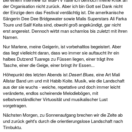
der Organisation nicht zurück. Aber ich bin Gott sei Dank nicht
der Einzige dem das Festival verdächtig ist. Die amerikanische
Sängerin Dee Dee Bridgewater sowie Malis Superstars Ali Farka
Toure und Salif Keita sind, obwohl groß angekündigt, gar nicht
erst angereist. Dennoch wirbt man schamlos bis zuletzt mit ihren
Namen.
Nur Marlene, meine Geigerin, ist vorbehaltlos begeistert. Aber
das liegt vielleicht daran, dass wo immer sie auftaucht ihr ein
halbes Dutzend Tuaregs zu Füssen liegen, einer trägt ihre
Tasche, einer die Geige, einer bringt ihr Essen...
Höhepunkt des letzten Abends ist
Desert Blues,
eine Art Mali
Allstar Band um und mit Habib Koite. Musik, wie die Landschaft
aus der sie wuchs - weiche, repetative und doch immer leicht
veränderte, endlos scheinende Melodiebögen, mit
selbstverständlicher Virtuosität und musikalischer Lust
vorgetragen.
Nächsten Morgen, zu Sonnenaufgang brechen wir die Zelte ab
und zurück geht's durch die orientierungslose Landschaft nach
Timbuktu.