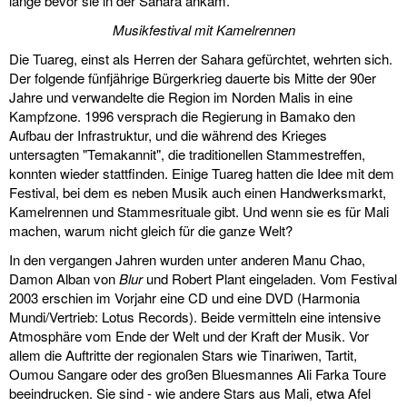
lange bevor sie in der Sahara ankam.
Musikfestival mit Kamelrennen
Die Tuareg, einst als Herren der Sahara gefürchtet, wehrten sich.
Der folgende fünfjährige Bürgerkrieg dauerte bis Mitte der 90er
Jahre und verwandelte die Region im Norden Malis in eine
Kampfzone. 1996 versprach die Regierung in Bamako den
Aufbau der Infrastruktur, und die während des Krieges
untersagten "Temakannit", die traditionellen Stammestreffen,
konnten wieder stattfinden. Einige Tuareg hatten die Idee mit dem
Festival, bei dem es neben Musik auch einen Handwerksmarkt,
Kamelrennen und Stammesrituale gibt. Und wenn sie es für Mali
machen, warum nicht gleich für die ganze Welt?
In den vergangen Jahren wurden unter anderen Manu Chao,
Damon Alban von
Blur
und Robert Plant eingeladen. Vom Festival
2003 erschien im Vorjahr eine CD und eine DVD (Harmonia
Mundi/Vertrieb: Lotus Records). Beide vermitteln eine intensive
Atmosphäre vom Ende der Welt und der Kraft der Musik. Vor
allem die Auftritte der regionalen Stars wie Tinariwen, Tartit,
Oumou Sangare oder des großen Bluesmannes Ali Farka Toure
beeindrucken. Sie sind - wie andere Stars aus Mali, etwa Afel