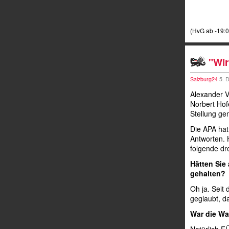
(HvG ab -19:0
"Wi
Salzburg24
5. 
Alexander V
Norbert Hof
Stellung g
Die APA hat
Antworten. 
folgende dr
Hätten Sie
gehalten?
Oh ja. Seit
geglaubt, d
War die Wa