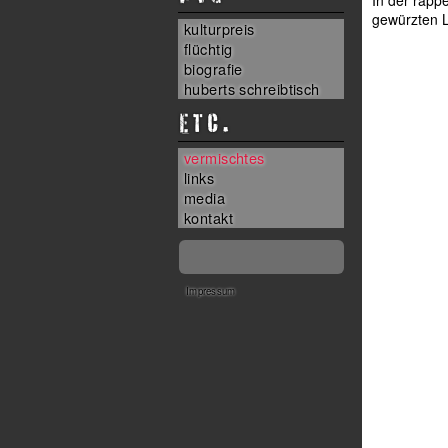
In der rappe
gewürzten 
kulturpreis
flüchtig
biografie
huberts schreibtisch
ETC.
vermischtes
links
media
kontakt
Impressum