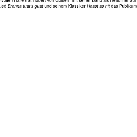
lvollen Halle trat Hubert von Goisern mit seiner Band als Headliner auf
Lied
Brenna tuat's guat
und seinem Klassiker
Heast as nit
das Publikum