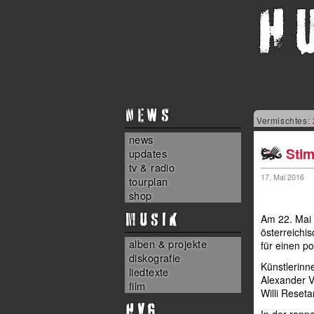
NEWS
Vermischtes:
news
Stim
updates
tv & radio
17. Mai 2016
tourplan
shop
MUSIK
Am 22. Mai 
österreichi
alben & projekte
für einen po
diskografie
Künstlerinn
liedtexte
Alexander V
film
Willi Reset
HvG