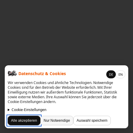
diskografie
liedtexte
film
HvG
kulturpreis
flüchtig
Datenschutz & Cookies
DE
EN
biografie
Wir verwenden Cookies und ähnliche Technologien. Notwendige
Cookies sind für den Betrieb der Website erforderlich. Mit Ihrer
huberts
Einwilligung nutzen wir außerdem funktionale Funktionen, Statistik
sowie externe Medien. Ihre Auswahl können Sie jederzeit über die
schreibtisch
Cookie-Einstellungen ändern.
Cookie-Einstellungen
ETC.
Alle akzeptieren
Nur Notwendige
Auswahl speichern
vermischtes