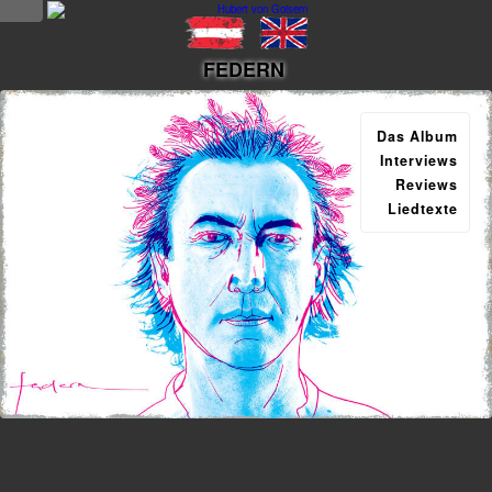
NEWS
FEDERN
news
Das Album
updates
Interviews
Reviews
tv &
Liedtexte
radio
tourplan
shop
MUSIK
alben &
projekte