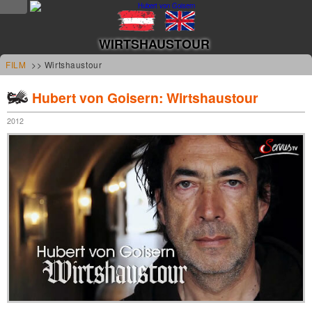
NEWS
WIRTSHAUSTOUR
news
FILM
>> Wirtshaustour
updates
Hubert von Goisern: Wirtshaustour
tv &
2012
radio
tourplan
shop
MUSIK
alben &
projekte