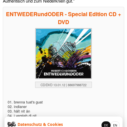
Authentisch und zum Niederknien gut."
links
ENTWEDERundODER - Special Edition CD +
media
DVD
kontakt
Impressum
CD/DVD 13.01.12 | 88697988722
01. brenna tuat's guat
02. indianer
03. hålt nit ån
04. i versteh di nit
05. heidi hålt mi
Datenschutz & Cookies
06. es is wias is
DE
EN