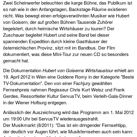
diskografie
Zwei Scheinwerfer beleuchten die karge Bühne, das Publikum ist
so nah wie in den Anfangstagen, Backstage-Räume existieren
liedtexte
nicht. Was bewegt einen erfolgsverwöhnten Musiker wie Hubert
von Goisern, der auf großen Bühnen Tausende Zuhörer
film
begeistert, durch heimische Wirtshäuser zu touren? Der
Zuschauer begleitet Hubert und seine Band bei dieser
HvG
spannenden Expedition durch kleine Gasthäuser der
österreichischen Provinz, sitzt mit im Bandbus. Der Film
kulturpreis
dokumentiert, was diese Mini-Tour zur neuen CD so besonders
gemacht hat.
flüchtig
Die Dokumentation
Hubert von Goiserns Wirtshaustour
erhielt am
19. April 2012 in Wien eine Goldene Romy in der Kategorie "Beste
biografie
TV-Dokumentation". Den von einer Fachjury gewählten
Fernsehpreis nahmen Regisseur Chris Kurt Weisz und Frank
huberts
Gerdes, Ressortleiter Kultur ServusTV, beim Verleih-Gala-Dinner
in der Wiener Hofburg entgegen.
schreibtisch
Anlässlich der Auszeichnung wird das Programm am 1. Mai 2012
ETC.
um 19:00 Uhr bei ServusTV wiederausgestrahlt.
Der Musikmarkt (8/2011): "Das ist ein dringender Fernsehtipp,
vermischtes
der deutlich vor Augen führt, wie Musikfernsehen auch sein kann: