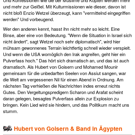
Und Konfessionen wie die der Muslime und Kopten werden mehr
und mehr zur Geißel. Mit Kulturmissionen wie dieser, davon ist
nicht bloß Enzio Wetzel überzeugt, kann "vermittelnd eingegriffen
werden" Und vorbeugend.
Wer den anderen kennt, hasst ihn nicht mehr so leicht. Eine
Binse, aber eine von Bedeutung. "Wenn die Situation in Israel sich
nicht ändert", sagt Wetzel noch sehr diplomatisch", wird hier
mühsam gewonnenes Terrain leichtfertig schnell wieder verspielt.
Und wenn die USA womöglich den Irak angreifen, geht hier ein
Pulverfass hoch." Das hört sich dramatisch an, und das ist auch
dramatisch. Als Hubert von Goisern und Mohamed Mounir
gemeinsam für die unbedarften Seelen von Assiut sangen, war
die Welt am vergessenen Nil für einen Abend in Ordnung. Am
nächsten Tag verhießen die Nachrichten indes erneut nichts
Gutes. Den Vergeltungspredigern Scharon und Arafat scheint
daran gelegen, besagtes Pulverfass allein zur Explosion zu
bringen. Kein Lied wird sie hindern, und das Politikum macht uns
stumm.
Hubert von Goisern & Band in Ägypten