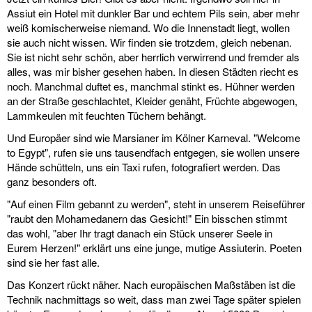
Assiut ein Hotel mit dunkler Bar und echtem Pils sein, aber mehr
weiß komischerweise niemand. Wo die Innenstadt liegt, wollen
sie auch nicht wissen. Wir finden sie trotzdem, gleich nebenan.
Sie ist nicht sehr schön, aber herrlich verwirrend und fremder als
alles, was mir bisher gesehen haben. In diesen Städten riecht es
noch. Manchmal duftet es, manchmal stinkt es. Hühner werden
an der Straße geschlachtet, Kleider genäht, Früchte abgewogen,
Lammkeulen mit feuchten Tüchern behängt.
Und Europäer sind wie Marsianer im Kölner Karneval. "Welcome
to Egypt", rufen sie uns tausendfach entgegen, sie wollen unsere
Hände schütteln, uns ein Taxi rufen, fotografiert werden. Das
ganz besonders oft.
"Auf einen Film gebannt zu werden", steht in unserem Reiseführer
"raubt den Mohamedanern das Gesicht!" Ein bisschen stimmt
das wohl, "aber Ihr tragt danach ein Stück unserer Seele in
Eurem Herzen!" erklärt uns eine junge, mutige Assiuterin. Poeten
sind sie her fast alle.
Das Konzert rückt näher. Nach europäischen Maßstäben ist die
Technik nachmittags so weit, dass man zwei Tage später spielen