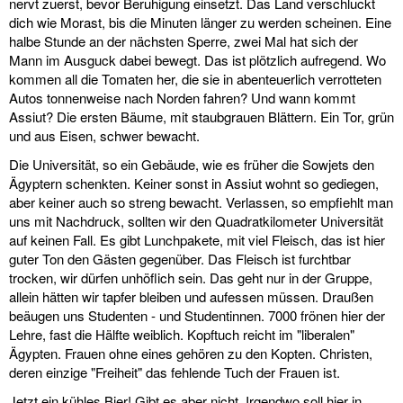
nervt zuerst, bevor Beruhigung einsetzt. Das Land verschluckt
dich wie Morast, bis die Minuten länger zu werden scheinen. Eine
halbe Stunde an der nächsten Sperre, zwei Mal hat sich der
Mann im Ausguck dabei bewegt. Das ist plötzlich aufregend. Wo
kommen all die Tomaten her, die sie in abenteuerlich verrotteten
Autos tonnenweise nach Norden fahren? Und wann kommt
Assiut? Die ersten Bäume, mit staubgrauen Blättern. Ein Tor, grün
und aus Eisen, schwer bewacht.
Die Universität, so ein Gebäude, wie es früher die Sowjets den
Ägyptern schenkten. Keiner sonst in Assiut wohnt so gediegen,
aber keiner auch so streng bewacht. Verlassen, so empfiehlt man
uns mit Nachdruck, sollten wir den Quadratkilometer Universität
auf keinen Fall. Es gibt Lunchpakete, mit viel Fleisch, das ist hier
guter Ton den Gästen gegenüber. Das Fleisch ist furchtbar
trocken, wir dürfen unhöflich sein. Das geht nur in der Gruppe,
allein hätten wir tapfer bleiben und aufessen müssen. Draußen
beäugen uns Studenten - und Studentinnen. 7000 frönen hier der
Lehre, fast die Hälfte weiblich. Kopftuch reicht im "liberalen"
Ägypten. Frauen ohne eines gehören zu den Kopten. Christen,
deren einzige "Freiheit" das fehlende Tuch der Frauen ist.
Jetzt ein kühles Bier! Gibt es aber nicht. Irgendwo soll hier in