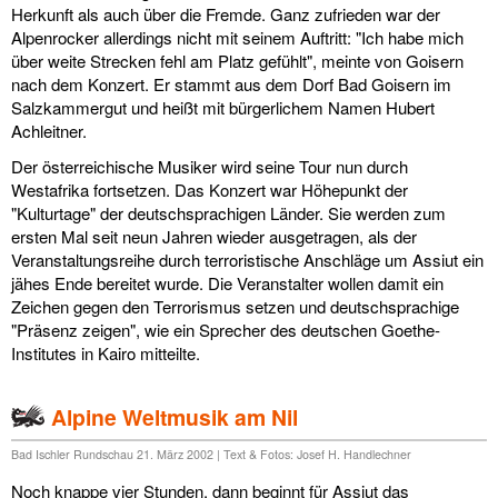
Herkunft als auch über die Fremde. Ganz zufrieden war der
links
Alpenrocker allerdings nicht mit seinem Auftritt: "Ich habe mich
über weite Strecken fehl am Platz gefühlt", meinte von Goisern
media
nach dem Konzert. Er stammt aus dem Dorf Bad Goisern im
Salzkammergut und heißt mit bürgerlichem Namen Hubert
kontakt
Achleitner.
Der österreichische Musiker wird seine Tour nun durch
Westafrika fortsetzen. Das Konzert war Höhepunkt der
"Kulturtage" der deutschsprachigen Länder. Sie werden zum
ersten Mal seit neun Jahren wieder ausgetragen, als der
Impressum
Veranstaltungsreihe durch terroristische Anschläge um Assiut ein
jähes Ende bereitet wurde. Die Veranstalter wollen damit ein
Zeichen gegen den Terrorismus setzen und deutschsprachige
"Präsenz zeigen", wie ein Sprecher des deutschen Goethe-
Institutes in Kairo mitteilte.
Alpine Weltmusik am Nil
Bad Ischler Rundschau 21. März 2002 | Text & Fotos: Josef H. Handlechner
Noch knappe vier Stunden, dann beginnt für Assjut das