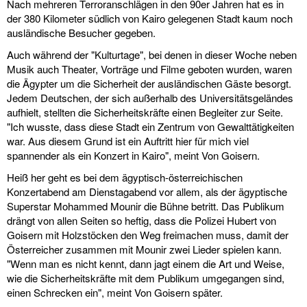
Nach mehreren Terroranschlägen in den 90er Jahren hat es in
der 380 Kilometer südlich von Kairo gelegenen Stadt kaum noch
ausländische Besucher gegeben.
Auch während der "Kulturtage", bei denen in dieser Woche neben
Musik auch Theater, Vorträge und Filme geboten wurden, waren
die Ägypter um die Sicherheit der ausländischen Gäste besorgt.
Jedem Deutschen, der sich außerhalb des Universitätsgeländes
aufhielt, stellten die Sicherheitskräfte einen Begleiter zur Seite.
"Ich wusste, dass diese Stadt ein Zentrum von Gewalttätigkeiten
war. Aus diesem Grund ist ein Auftritt hier für mich viel
spannender als ein Konzert in Kairo", meint Von Goisern.
Heiß her geht es bei dem ägyptisch-österreichischen
Konzertabend am Dienstagabend vor allem, als der ägyptische
Superstar Mohammed Mounir die Bühne betritt. Das Publikum
drängt von allen Seiten so heftig, dass die Polizei Hubert von
Goisern mit Holzstöcken den Weg freimachen muss, damit der
Österreicher zusammen mit Mounir zwei Lieder spielen kann.
"Wenn man es nicht kennt, dann jagt einem die Art und Weise,
wie die Sicherheitskräfte mit dem Publikum umgegangen sind,
einen Schrecken ein", meint Von Goisern später.