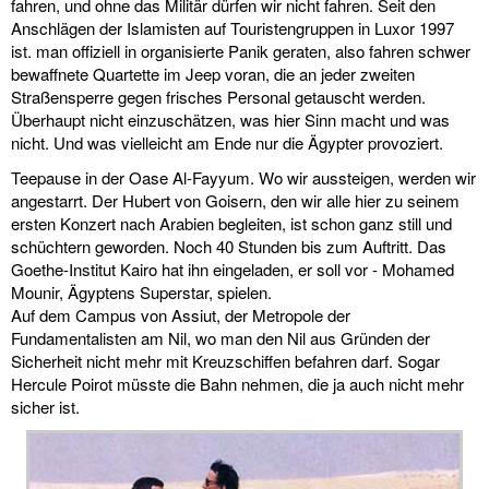
fahren, und ohne das Militär dürfen wir nicht fahren. Seit den
Anschlägen der Islamisten auf Touristengruppen in Luxor 1997
ist. man offiziell in organisierte Panik geraten, also fahren schwer
bewaffnete Quartette im Jeep voran, die an jeder zweiten
Straßensperre gegen frisches Personal getauscht werden.
Überhaupt nicht einzuschätzen, was hier Sinn macht und was
nicht. Und was vielleicht am Ende nur die Ägypter provoziert.
Teepause in der Oase Al-Fayyum. Wo wir aussteigen, werden wir
angestarrt. Der Hubert von Goisern, den wir alle hier zu seinem
ersten Konzert nach Arabien begleiten, ist schon ganz still und
schüchtern geworden. Noch 40 Stunden bis zum Auftritt. Das
Goethe-Institut Kairo hat ihn eingeladen, er soll vor - Mohamed
Mounir, Ägyptens Superstar, spielen.
Auf dem Campus von Assiut, der Metropole der
Fundamentalisten am Nil, wo man den Nil aus Gründen der
Sicherheit nicht mehr mit Kreuzschiffen befahren darf. Sogar
Hercule Poirot müsste die Bahn nehmen, die ja auch nicht mehr
sicher ist.