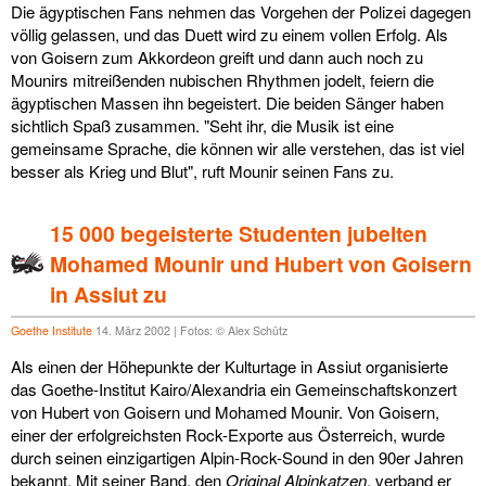
Die ägyptischen Fans nehmen das Vorgehen der Polizei dagegen
völlig gelassen, und das Duett wird zu einem vollen Erfolg. Als
von Goisern zum Akkordeon greift und dann auch noch zu
Mounirs mitreißenden nubischen Rhythmen jodelt, feiern die
ägyptischen Massen ihn begeistert. Die beiden Sänger haben
sichtlich Spaß zusammen. "Seht ihr, die Musik ist eine
gemeinsame Sprache, die können wir alle verstehen, das ist viel
besser als Krieg und Blut", ruft Mounir seinen Fans zu.
15 000 begeisterte Studenten jubelten
Mohamed Mounir und Hubert von Goisern
in Assiut zu
Goethe Institute
14. März 2002 | Fotos: © Alex Schütz
Als einen der Höhepunkte der Kulturtage in Assiut organisierte
das Goethe-Institut Kairo/Alexandria ein Gemeinschaftskonzert
von Hubert von Goisern und Mohamed Mounir. Von Goisern,
einer der erfolgreichsten Rock-Exporte aus Österreich, wurde
durch seinen einzigartigen Alpin-Rock-Sound in den 90er Jahren
bekannt. Mit seiner Band, den
Original Alpinkatzen
, verband er