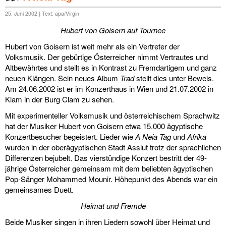
diskografie
25. Juni 2002 | Text: apa/Virgin
liedtexte
Hubert von Goisern auf Tournee
film
Hubert von Goisern ist weit mehr als ein Vertreter der
Volksmusik. Der gebürtige Österreicher nimmt Vertrautes und
HvG
Altbewährtes und stellt es in Kontrast zu Fremdartigem und ganz
neuen Klängen. Sein neues Album
Trad
stellt dies unter Beweis.
Am 24.06.2002 ist er im Konzerthaus in Wien und 21.07.2002 in
kulturpreis
Klam in der Burg Clam zu sehen.
flüchtig
Mit experimenteller Volksmusik und österreichischem Sprachwitz
hat der Musiker Hubert von Goisern etwa 15.000 ägyptische
biografie
Konzertbesucher begeistert. Lieder wie
A Neia Tag
und
Afrika
wurden in der oberägyptischen Stadt Assiut trotz der sprachlichen
huberts
Differenzen bejubelt. Das vierstündige Konzert bestritt der 49-
jährige Österreicher gemeinsam mit dem beliebten ägyptischen
schreibtisch
Pop-Sänger Mohammed Mounir. Höhepunkt des Abends war ein
gemeinsames Duett.
ETC.
Heimat und Fremde
vermischtes
Beide Musiker singen in ihren Liedern sowohl über Heimat und