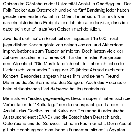
Goisern im Gästehaus der Universität Assiut in Oberägypten. Der
Folk-Rocker aus Österreich und seine fünf Bandmitglieder haben
gerade ihren ersten Auftritt im Orient hinter sich. "Für mich war
das ein historisches Ereignis, und ich bin sehr dankbar, dass ich
dabei sein durfte", sagt Von Goisern nachdenklich.
Zwar ließ sich nur ein Bruchteil der insgesamt 15 000 meist
jugendlichen Konzertgäste von seinen Jodlern und Akkordeon-
Improvisationen zum Tanzen animieren. Doch hatten viele der
Zuhörer trotzdem ein offenes Ohr für die fremden Klänge aus
dem Alpenland. "Die Musik fand ich echt toll, aber ich habe die
Lieder nicht verstanden", sagt der 20-jährige Ahmed nach dem
Konzert. Besonders angetan hat es ihm und seinem Freund
Mahmud die Ziehharmonika des Sängers. Auch das Flötensolo
beim afrikanischen Lied
Akipenda
hat ihn beeindruckt.
Mehr als ein "erstes gegenseitiges Beschnuppern" hatten sich die
Veranstalter der "Kulturtage" der deutschsprachigen Länder in
Assiut - das Goethe-Institut Kairo, der Deutsche Akademische
Austauschdienst (DAAD) und die Botschaften Deutschlands,
Österreichs und der Schweiz - ohnehin kaum erhofft. Denn Assiut
gilt als Hochburg der islamischen Fundamentalisten in Ägypten.