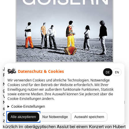
Jodeln unter Pyramiden, Holleraähdullioöh im Land der
Datenschutz & Cookies
DE
EN
Pharaonen, Alpenrock im Orient?
Wir verwenden Cookies und ähnliche Technologien. Notwendige
Noch vor acht Jahren hätte sich die schreibende Zunft nur allzu
Cookies sind für den Betrieb der Website erforderlich. Mit Ihrer
gerne dieser Klischees bedient und den Sprung des ersten
Einwilligung nutzen wir außerdem funktionale Funktionen, Statistik
sowie externe Medien. Ihre Auswahl können Sie jederzeit über die
Vertreters des 'neuen Alpenrocks' über das Mittelmeer in den
Cookie-Einstellungen ändern.
Nahen Osten bejubelt. Die Zeiten derartiger Oberflächlichkeit und
Cookie-Einstellungen
solch einfacher Betrachtungsweise des Musikers Hubert von
Goisern sind vorbei. Der Österreicher hat sich längst vom Volks-
Alle akzeptieren
Nur Notwendige
Auswahl speichern
zum Weltmusiker entwickelt. Davon zeugt auch, was sich
kürzlich im oberägyptischen Assiut bei einem Konzert von Hubert