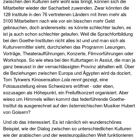
zwischen den Kulturen sehr wohl was bringt, können sich die
Mitarbeiter wieder der Sacharbeit zuwenden. Zwar könnten die
128 Institute in den 76 vertretenen Ländern mit ihren mehr als
3100 Mitarbeitern nach wie vor ein bisschen mehr Geld
gebrauchen, doch andererseits: es könnte schlechter laufen, es
ist ja auch schon schlechter gelaufen. Weil die Sprachfortbildung
bei den Goethe-Instituten nicht alles ist und und man sich als
Kulturvermittler sieht, durchziehen das Programm Lesungen,
Vorträge, Theateraufführungen, Konzerte, Filmvorführungen oder
Workshops. So wie etwa bei den Kulturtagen in Assiut, die man ja
ganz bewusst in der vernachlässigten Provinz abhalten will. Über
die Beziehungen zwischen Europa und Ägypten wird da doziert,
Tom Tykwers Kinosensation
Lola rennt
gezeigt, eine
Fotoausstellung eines Schweizers eröffnet - oder eben,
sozusagen als Höhepunkt, ein Freiluftkonzert organisiert. Aber
wieso um Himmels willen kommt das federführende Goethe-
Institut da ausgerechnet auf den österreichischen Musiker Hubert
von Goisern?
Und ob das interessiert. Es ist nämlich ein wunderschönes
Beispiel, wie der Dialog zwischen so unterschiedlichen Kulturen
wie der arabischen und der westeuropäischen Welt funktionieren