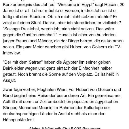
Konzertereignis des Jahres. "Welcome in Egypt" sagt Husain. 20
Jahre ist er alt. Lehrer möchte er werden, in drei Jahren ist er
fertig mit dem Studium. Ob ich mich nicht setzen möchte? Er
zeigt auf einen Stuhl. Danke, aber ich stehe lieber; er vielleicht?
"Solange Du stehst, werde ich mich nicht setzen. Das wäre
gegen die Gastfreundschaft." Husain ist einer von hunderten
junger Frauen und Männer, die der Dinge harren, die da kommen
sollen. Ein paar Meter daneben gibt Hubert von Goisern ein TV-
Interview.
"Der mit dem Safran" haben die Ägypter ihn seiner gelben
Beinkleider wegen und ganz einfach der Einfachheit halber
getauft. Noch brennt die Sonne auf den Vorplatz. Es ist heiß in
Assjut.
Zwei Tage vorher, Flughafen Wien: Für Hubert von Goisern und
Band beginnt eine Reise der besonderen Art. Ein gemeinsamer
Auftritt mit dem zur Zeit umbestritten populärsten ägyptischen
Sänger, Mohamed Mounir, im Rahmen der Kulturtage der
deutschsprachigen Länder in Assiut steht als einer der
Höhepunkte fest.
Alpine Weltmusik für 15.000 Besucher