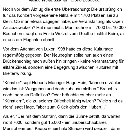
Noch vor dem Abflug die erste Überraschung: Die ursprünglich
für das Konzert vorgesehene Nilhalle mit 1700 Plätzen sei zu
klein. Ob man etwas dagegen habe, die Veranstaltung als Open
Air abzuwickeln? Hat man nicht. Man rechne mit 7000 bis 10.000
Besuchern, sagt uns Enzio Wetzel vom Goethe-Institut Kairo, als
er uns am Flughafen abholt.
Vor dem Attentat von Luxor 1998 hatte es diese Kulturtage
regelmäßig gegeben. Der Neubeginn sollte nun auch einen
Brückenschlag nach außen hin bringen - keine Veranstaltung für
elitäre Zirkel, sondern eine Begegnung zwischen Kulturen mit
Breitenwirkung.
"Künstler" sagt Huberts Manager Hage Hein, "können erzählen,
wie das ist: Weggehen und doch zuhause bleiben." Brauchts
noch mehr an Definition? Oder bräuchte es eher mehr an
"Künstlern", die zu solcher Offenheit fähig wären? "Viele sind es
nicht" sagt Hage, "aber zum Glück gibt's den Hubert..."
Als er, "Der mit dem Safran", dann die Bühne betritt, da warten
nicht 7000, sondern gut 15.000 - ein unüberschaubares
Menschenmeer. Knapp eineinhalb Stunden wird gespielt, dann