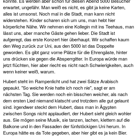
könnte. Es werden aber schon für diesen Abend 5000 Besucher
erwartet, ungefähr. Man weiß es nicht, es gibt ja keine Karten,
alles ist umsonst. Noch mal in die Stadt, man kann nicht
widerstehen. Kinder scharen sich um uns, man hebt hier
körperliche Nähe. Wir nehmen eine Kollegin mit ins Teehaus, man
lässt uns, aber manche Gäste gehen lieber. Die Stadt ist
aufgeregt, das erste Konzert hier überhaupt. Wir schaffen kaum
den Weg zurück zur Uni, aus den 5000 ist das Doppelte
geworden. Es gibt ganz vorne Plätze für die Ehrengäste, hinter
uns drücken sie gegen die Absperrgitter. In Europa würde man
jetzt flüchten, hier aber riecht es nicht nach Schwierigkeiten, auch
wenn keiner weiß, warum.
Hubert steht im Rampenlicht und hat zwei Sätze Arabisch
gepaukt. "So weiche Knie hatte ich noch nie", sagt er am
nächsten Tag. Sie werden noch ein bisschen weicher, als nach
dem ersten Lied niemand klatscht und trotzdem alle gut gelaunt
sind. irgendwer steckt dem Hubert, dass man in Ägypten
zwischen Songs nicht applaudiert, der Hubert sieht gleich wohler
aus. Sie mögen seine Musik, sie tanzen, lachen, klettern auf die
Balkone und in den Fassaden der fünfstöckigen Uni herum. In
Europa hätte es da Tote gegeben, aber hier gibt es ja kein Bier.