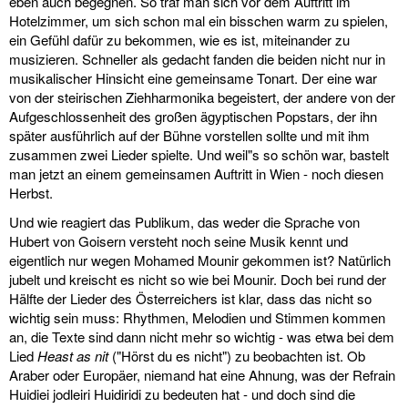
eben auch begegnen. So traf man sich vor dem Auftritt im
Hotelzimmer, um sich schon mal ein bisschen warm zu spielen,
ein Gefühl dafür zu bekommen, wie es ist, miteinander zu
musizieren. Schneller als gedacht fanden die beiden nicht nur in
musikalischer Hinsicht eine gemeinsame Tonart. Der eine war
von der steirischen Ziehharmonika begeistert, der andere von der
Aufgeschlossenheit des großen ägyptischen Popstars, der ihn
später ausführlich auf der Bühne vorstellen sollte und mit ihm
zusammen zwei Lieder spielte. Und weil"s so schön war, bastelt
man jetzt an einem gemeinsamen Auftritt in Wien - noch diesen
Herbst.
Und wie reagiert das Publikum, das weder die Sprache von
Hubert von Goisern versteht noch seine Musik kennt und
eigentlich nur wegen Mohamed Mounir gekommen ist? Natürlich
jubelt und kreischt es nicht so wie bei Mounir. Doch bei rund der
Hälfte der Lieder des Österreichers ist klar, dass das nicht so
wichtig sein muss: Rhythmen, Melodien und Stimmen kommen
an, die Texte sind dann nicht mehr so wichtig - was etwa bei dem
Lied
Heast as nit
("Hörst du es nicht") zu beobachten ist. Ob
Araber oder Europäer, niemand hat eine Ahnung, was der Refrain
Huidiei jodleiri Huidiridi zu bedeuten hat - und doch sind die