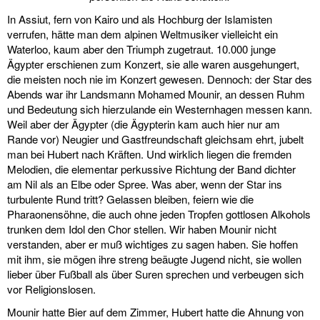
In Assiut, fern von Kairo und als Hochburg der Islamisten
verrufen, hätte man dem alpinen Weltmusiker vielleicht ein
Waterloo, kaum aber den Triumph zugetraut. 10.000 junge
Ägypter erschienen zum Konzert, sie alle waren ausgehungert,
die meisten noch nie im Konzert gewesen. Dennoch: der Star des
Abends war ihr Landsmann Mohamed Mounir, an dessen Ruhm
und Bedeutung sich hierzulande ein Westernhagen messen kann.
Weil aber der Ägypter (die Ägypterin kam auch hier nur am
Rande vor) Neugier und Gastfreundschaft gleichsam ehrt, jubelt
man bei Hubert nach Kräften. Und wirklich liegen die fremden
Melodien, die elementar perkussive Richtung der Band dichter
am Nil als an Elbe oder Spree. Was aber, wenn der Star ins
turbulente Rund tritt? Gelassen bleiben, feiern wie die
Pharaonensöhne, die auch ohne jeden Tropfen gottlosen Alkohols
trunken dem Idol den Chor stellen. Wir haben Mounir nicht
verstanden, aber er muß wichtiges zu sagen haben. Sie hoffen
mit ihm, sie mögen ihre streng beäugte Jugend nicht, sie wollen
lieber über Fußball als über Suren sprechen und verbeugen sich
vor Religionslosen.
Mounir hatte Bier auf dem Zimmer, Hubert hatte die Ahnung von