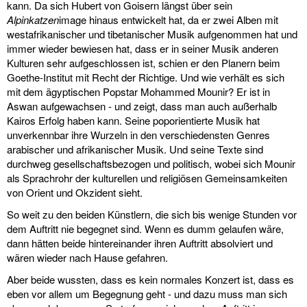
kann. Da sich Hubert von Goisern längst über sein
Alpinkatzen
image hinaus entwickelt hat, da er zwei Alben mit
westafrikanischer und tibetanischer Musik aufgenommen hat und
immer wieder bewiesen hat, dass er in seiner Musik anderen
Kulturen sehr aufgeschlossen ist, schien er den Planern beim
Goethe-Institut mit Recht der Richtige. Und wie verhält es sich
mit dem ägyptischen Popstar Mohammed Mounir? Er ist in
Aswan aufgewachsen - und zeigt, dass man auch außerhalb
Kairos Erfolg haben kann. Seine poporientierte Musik hat
unverkennbar ihre Wurzeln in den verschiedensten Genres
arabischer und afrikanischer Musik. Und seine Texte sind
durchweg gesellschaftsbezogen und politisch, wobei sich Mounir
als Sprachrohr der kulturellen und religiösen Gemeinsamkeiten
von Orient und Okzident sieht.
So weit zu den beiden Künstlern, die sich bis wenige Stunden vor
dem Auftritt nie begegnet sind. Wenn es dumm gelaufen wäre,
dann hätten beide hintereinander ihren Auftritt absolviert und
wären wieder nach Hause gefahren.
Aber beide wussten, dass es kein normales Konzert ist, dass es
eben vor allem um Begegnung geht - und dazu muss man sich