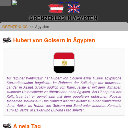
NEWS
GRENZENLOS IN ÄGYPTEN
news
GRENZENLOS
>> Ägypten
updates
Hubert von Goisern in Ägypten
tv &
radio
tourplan
Mit "alpiner Weltmusik" hat Hubert von Goisern etwa 15.000 ägyptische
shop
Konzertbesucher begeistert. Im Rahmen der Kulturtage der deutschen
Länder in Assiut, 375km südlich von Kairo, reiste er mit dem Vorhaben
kulturelle Unterschiede zu überwinden nach Ägypten. Als Höhepunkt der
MUSIK
Kulturtage trat er gemeinsam mit dem populären nubischen Popstar
Mohamed Mounir auf. Das Konzert war der Auftakt zu einer Konzertreise
durch Afrika, wo Hubert von Goisern und Band unter anderem Konzerte
alben &
auf Kap Verde, in Dakar und Burkina Faso spielten.
projekte
A neia Tag