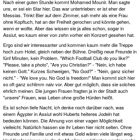
Nach einer guten Stunde kommt Mohamed Mounir. Man sagte
uns, er sei ein Star hier. Das war untertrieben: er ist eher der
Messias. Trinkt Bier auf dem Zimmer, sah mehr als eine Frau
ohne Kopftuch, hat an der Freiheit gerochen und könnte gehen,
wenn er wollte. Aber das wissen sie ja alles schon, sogar in
Assiut, wo kaum einer von zehn vorher ein Konzert gesehen hat.
Ergo sind wir interessanter und kommen kaum mehr die Treppe
hoch zum Hotel, gleich neben der Bühne. Dreißig neue Freunde in
fünf Minuten, kein Problem. "Which Football Club do you like?"
"Please, take a photo", "Are you Christian?" - "Nein, ich habe
keinen Gott." Kurzes Schweigen, "No God?" - "Nein, ganz sicher
nicht." - "We love you. No God is freedom!" Man kommt sich hier
so oft ganz schlimm naiv vor. Aber gut möglich, dass sie solches
ehrlich meinen. Die jungen Frauen fragten ja in der Stadt auch
"unsere" Frauen, was Leben ohne große Hürden heißt.
Es ist schon tiefe Nacht, ich denke noch darüber nach, was
einem Ägypter in Assiut wohl Huberts heiteres Jodeln hat
bedeuten können. Die Ahnung von einer vagen Möglichkeit
vielleicht. Natürlich hassen sie ihr Leben hier nicht selten. Ohne
Freunde und Familie und mit etwas Geld wären viele längst weg.