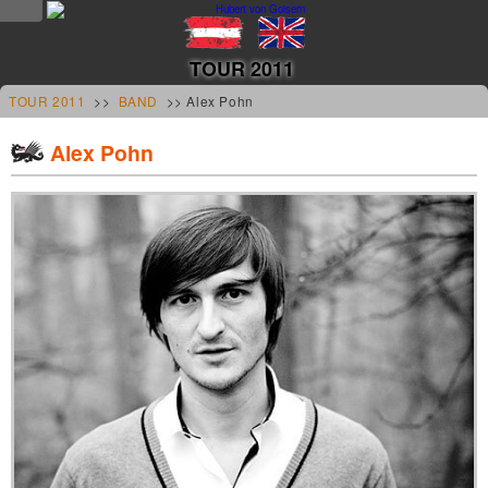
NEWS
TOUR 2011
news
TOUR 2011
>>
BAND
>> Alex Pohn
updates
Alex Pohn
tv &
radio
tourplan
shop
MUSIK
alben &
projekte