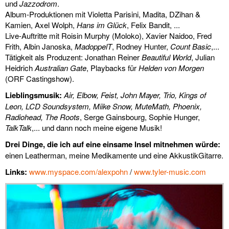
und
Jazzodrom
.
links
Album-Produktionen mit Violetta Parisini, Madita, DZihan &
Kamien, Axel Wolph,
Hans im Glück
, Felix Bandit, ...
media
Live-Auftritte mit Roisin Murphy (Moloko), Xavier Naidoo, Fred
Frith, Albin Janoska,
MadoppelT
, Rodney Hunter,
Count Basic
,...
kontakt
Tätigkeit als Produzent: Jonathan Reiner
Beautiful World
, Julian
Heidrich
Australian Gate
, Playbacks für
Helden von Morgen
(ORF Castingshow).
Lieblingsmusik:
Air, Elbow, Feist, John Mayer, Trio, Kings of
Leon, LCD Soundsystem, Miike Snow, MuteMath, Phoenix,
Impressum
Radiohead, The Roots
, Serge Gainsbourg, Sophie Hunger,
TalkTalk
,... und dann noch meine eigene Musik!
Drei Dinge, die ich auf eine einsame Insel mitnehmen würde:
einen Leatherman, meine Medikamente und eine AkkustikGitarre.
Links:
www.myspace.com/alexpohn
/
www.tyler-music.com