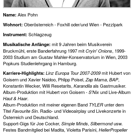
diskografie
liedtexte
Name:
Alex Pohn
Wohnort:
Oberösterreich - Foxhill oder/und Wien - Pezzlpark
film
Instrument:
Schlagzeug
HvG
Musikalische Anfänge:
mit 9 Jahren beim Musikverein
Bruckmühl, erste Banderfahrung 1997 mit
Cryin' Onions
, 1999-
kulturpreis
2003 Studium am Gustav Mahler-Konservatorium in Wien, 2003
Popkurs Studienlehrgang in Hamburg.
flüchtig
Karriere-Highlights:
Linz Europa Tour 2007-2009
mit Hubert von
Goisern und Xavier Naidoo, Phlipp Poisel,
Zap Mama
,
BAP
,
biografie
Konstantin Wecker, Willi Resetarits,
Karandila
als Gastmusiker.
Album-Produktion mit Hubert von Goisern -
S'Nix
und Live-Album
huberts
Haut & Haar
.
schreibtisch
Album-Produktion mit meiner eigenen Band
TYLER
unter dem
Titel
Favourite Sin
. Radio- und Videoairplay und Livekonzerte in
ETC.
Österreich und Deutschland.
Support-Gigs für Joe Cocker,
Simple Minds
,
Silbermond
usw.
vermischtes
Festes Bandmitglied bei Madita, Violetta Parisini,
HellerPropeller