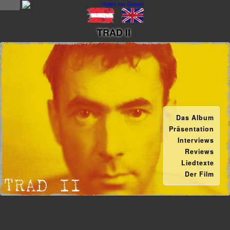
NEWS
TRAD II
news
updates
tv &
radio
Das Album
tourplan
Präsentation
Interviews
shop
Reviews
Liedtexte
MUSIK
Der Film
alben &
projekte