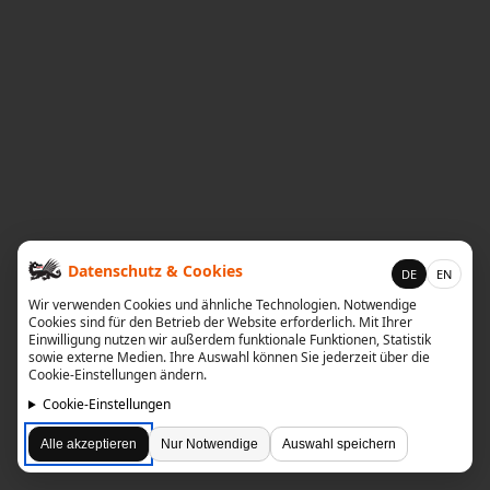
diskografie
liedtexte
film
HvG
kulturpreis
flüchtig
Datenschutz & Cookies
DE
EN
biografie
Wir verwenden Cookies und ähnliche Technologien. Notwendige
Cookies sind für den Betrieb der Website erforderlich. Mit Ihrer
huberts
Einwilligung nutzen wir außerdem funktionale Funktionen, Statistik
sowie externe Medien. Ihre Auswahl können Sie jederzeit über die
schreibtisch
Cookie-Einstellungen ändern.
Cookie-Einstellungen
ETC.
Alle akzeptieren
Nur Notwendige
Auswahl speichern
vermischtes