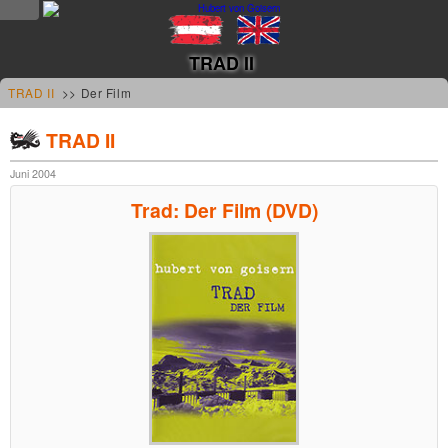
NEWS
TRAD II
news
TRAD II
>> Der Film
updates
TRAD II
tv &
Juni 2004
radio
Trad: Der Film (DVD)
tourplan
shop
MUSIK
alben &
projekte