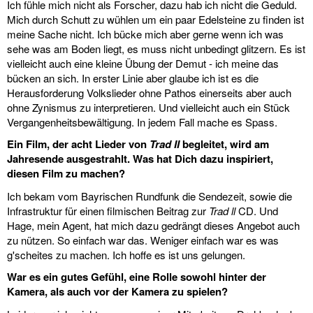
Ich fühle mich nicht als Forscher, dazu hab ich nicht die Geduld.
Mich durch Schutt zu wühlen um ein paar Edelsteine zu finden ist
meine Sache nicht. Ich bücke mich aber gerne wenn ich was
sehe was am Boden liegt, es muss nicht unbedingt glitzern. Es ist
vielleicht auch eine kleine Übung der Demut - ich meine das
bücken an sich. In erster Linie aber glaube ich ist es die
Herausforderung Volkslieder ohne Pathos einerseits aber auch
ohne Zynismus zu interpretieren. Und vielleicht auch ein Stück
Vergangenheitsbewältigung. In jedem Fall mache es Spass.
Ein Film, der acht Lieder von
Trad II
begleitet, wird am
Jahresende ausgestrahlt. Was hat Dich dazu inspiriert,
diesen Film zu machen?
Ich bekam vom Bayrischen Rundfunk die Sendezeit, sowie die
Infrastruktur für einen filmischen Beitrag zur
Trad ll
CD. Und
Hage, mein Agent, hat mich dazu gedrängt dieses Angebot auch
zu nützen. So einfach war das. Weniger einfach war es was
g'scheites zu machen. Ich hoffe es ist uns gelungen.
War es ein gutes Gefühl, eine Rolle sowohl hinter der
Kamera, als auch vor der Kamera zu spielen?