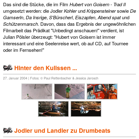
Das sind die Stücke, die im Film
Hubert von Goisern - Trad II
umgesetzt werden: die Jodler
Kohler
und
Krippensteiner
sowie
De
Gamserln
,
Da Insrige
,
S'Bürscherl
,
Eiszapfen
,
Abend spat
und
Schützenmarsch
. Davon, dass das Ergebnis der ungewöhnlichen
Filmarbeit das Prädikat "Unbedingt anschauen!" verdient, ist
Julian Pölsler überzeugt: "Hubert von Goisern ist immer
interessant und eine Seelenreise wert, ob auf CD, auf Tournee
oder im Fernsehen!"
Hinter den Kulissen ...
27. Januar 2004 | Fotos: © Paul Rettenbacher & Jessica Jarosch
Jodler und Landler zu Drumbeats