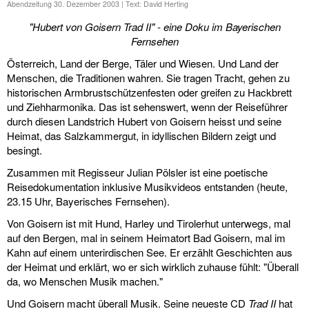
Abendzeitung 30. Dezember 2003 | Text: David Herting
"Hubert von Goisern Trad II" - eine Doku im Bayerischen
Fernsehen
Österreich, Land der Berge, Täler und Wiesen. Und Land der
Menschen, die Traditionen wahren. Sie tragen Tracht, gehen zu
historischen Armbrustschützenfesten oder greifen zu Hackbrett
und Ziehharmonika. Das ist sehenswert, wenn der Reiseführer
durch diesen Landstrich Hubert von Goisern heisst und seine
Heimat, das Salzkammergut, in idyllischen Bildern zeigt und
besingt.
Zusammen mit Regisseur Julian Pölsler ist eine poetische
Reisedokumentation inklusive Musikvideos entstanden (heute,
23.15 Uhr, Bayerisches Fernsehen).
Von Goisern ist mit Hund, Harley und Tirolerhut unterwegs, mal
auf den Bergen, mal in seinem Heimatort Bad Goisern, mal im
Kahn auf einem unterirdischen See. Er erzählt Geschichten aus
der Heimat und erklärt, wo er sich wirklich zuhause fühlt: "Überall
da, wo Menschen Musik machen."
Und Goisern macht überall Musik. Seine neueste CD
Trad II
hat