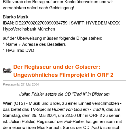
Bitte vorab den Betrag auf unser Konto überweisen und wir
links
verschicken sofort nach Geldeingang!
Blanko Musik
media
IBAN: DE20700202700090934759 | SWIFT: HYVEDEMMXXX
HypoVereinsbank München
kontakt
auf der Überweisung müssen folgende Dinge stehen:
* Name + Adresse des Bestellers
* HvG Trad DVD
Impressum
Der Regisseur und der Goiserer:
Ungewöhnliches Filmprojekt in ORF 2
Presseportal 27. Mai 2004
Julian Pölsler setzte die CD "Trad II" in Bilder um
Wien (OTS) - Musik und Bilder, zu einer Einheit verschmolzen -
das bietet das TV-Special
Hubert von Goisern - Trad II
, das am
Samstag, dem 29. Mai 2004, um 22.50 Uhr in ORF 2 zu sehen
ist. Julian Pölsler, Regisseur der
Polt
-Reihe, hat gemeinsam mit
dem eigenwilligen Musiker acht Songs der CD
Trad II
szenisch