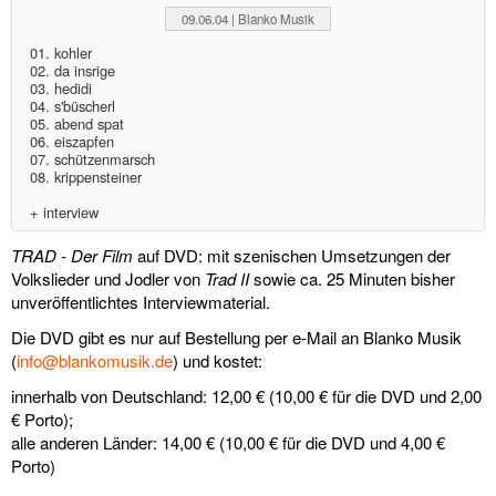
diskografie
09.06.04 | Blanko Musik
liedtexte
01. kohler
02. da insrige
03. hedidi
film
04. s'büscherl
05. abend spat
06. eiszapfen
HvG
07. schützenmarsch
08. krippensteiner
kulturpreis
+ interview
flüchtig
TRAD - Der Film
auf DVD: mit szenischen Umsetzungen der
Volkslieder und Jodler von
Trad II
sowie ca. 25 Minuten bisher
biografie
unveröffentlichtes Interviewmaterial.
Die DVD gibt es nur auf Bestellung per e-Mail an Blanko Musik
huberts
(
info@blankomusik.de
) und kostet:
schreibtisch
innerhalb von Deutschland: 12,00 € (10,00 € für die DVD und 2,00
€ Porto);
ETC.
alle anderen Länder: 14,00 € (10,00 € für die DVD und 4,00 €
Porto)
vermischtes