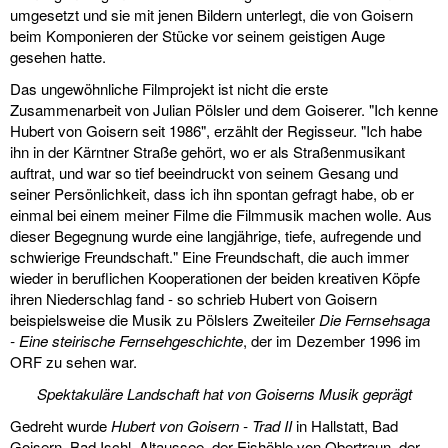
umgesetzt und sie mit jenen Bildern unterlegt, die von Goisern
beim Komponieren der Stücke vor seinem geistigen Auge
gesehen hatte.
Das ungewöhnliche Filmprojekt ist nicht die erste
Zusammenarbeit von Julian Pölsler und dem Goiserer. "Ich kenne
Hubert von Goisern seit 1986", erzählt der Regisseur. "Ich habe
ihn in der Kärntner Straße gehört, wo er als Straßenmusikant
auftrat, und war so tief beeindruckt von seinem Gesang und
seiner Persönlichkeit, dass ich ihn spontan gefragt habe, ob er
einmal bei einem meiner Filme die Filmmusik machen wolle. Aus
dieser Begegnung wurde eine langjährige, tiefe, aufregende und
schwierige Freundschaft." Eine Freundschaft, die auch immer
wieder in beruflichen Kooperationen der beiden kreativen Köpfe
ihren Niederschlag fand - so schrieb Hubert von Goisern
beispielsweise die Musik zu Pölslers Zweiteiler
Die Fernsehsaga
- Eine steirische Fernsehgeschichte
, der im Dezember 1996 im
ORF zu sehen war.
Spektakuläre Landschaft hat von Goiserns Musik geprägt
Gedreht wurde
Hubert von Goisern - Trad II
in Hallstatt, Bad
Goisern, Bad Ischl, Altaussee, der Eishöhle von Obertraun, der