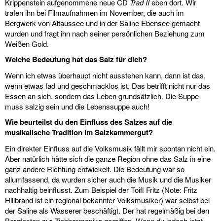
Krippenstein aufgenommene neue CD
Trad II
eben dort. Wir
trafen ihn bei Filmaufnahmen im November, die auch im
Bergwerk von Altaussee und in der Saline Ebensee gemacht
wurden und fragt ihn nach seiner persönlichen Beziehung zum
Weißen Gold.
Welche Bedeutung hat das Salz für dich?
Wenn ich etwas überhaupt nicht ausstehen kann, dann ist das,
wenn etwas fad und geschmacklos ist. Das betrifft nicht nur das
Essen an sich, sondern das Leben grundsätzlich. Die Suppe
muss salzig sein und die Lebenssuppe auch!
Wie beurteilst du den Einfluss des Salzes auf die
musikalische Tradition im Salzkammergut?
Ein direkter Einfluss auf die Volksmusik fällt mir spontan nicht ein.
Aber natürlich hätte sich die ganze Region ohne das Salz in eine
ganz andere Richtung entwickelt. Die Bedeutung war so
allumfassend, da wurden sicher auch die Musik und die Musiker
nachhaltig beinflusst. Zum Beispiel der Toifl Fritz (Note: Fritz
Hillbrand ist ein regional bekannter Volksmusiker) war selbst bei
der Saline als Wasserer beschäftigt. Der hat regelmäßig bei den
Bergfesten zur Ziehharmonika gegriffen. Wenn du jedoch jetzt