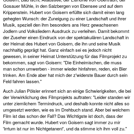
Gosauer Mühle, in den Salzbergen von Ebensee und auf dem
Krippenstein. Hubert von Goisern erfüllte sich damit einen lang
gehegten Wunsch: der Zuneigung zu einer Landschaft und ihrer
Musik, speziell den ihm besonders ans Herz gewachsenen
Jodlern und Volksliedern Ausdruck zu verleihen. Damit bekommt
der Zuseher einen Eindruck von der spektakulären Landschaft in
der Heimat des Hubert von Goisern, die ihn und seine Musik
nachhaltig geprägt hat. Ganz einfach sei es jedoch nicht
gewesen, in seiner Heimat Unterstützung für das Filmprojekt zu
bekommen, sagt von Goisern: "Die Einheimischen, die muss
man schon umwerben - immer wieder hinfahren, reden, ein Bier
trinken. Am Ende aber hat mich der z'widerste Bauer durch sein
Feld fahren lassen."
Auch Julian Pölsler erinnert sich an einige Schwierigkeiten, die bei
der Verwirklichung des Filmprojekts auftraten: "Leider standen wir
unter ziemlichem Termindruck, und deshalb konnte nicht alles so
umgesetzt werden, wie es im Drehbuch stand. Aber bei welchem
Film ist das schon der Fall? Das Wichtigste ist doch, dass der
Film gemacht wurde. Hubert von Goisern sagt immer zu mir
'Irrtum ist nur im Nichtgetanen!', und da stimme ich ihm voll zu."