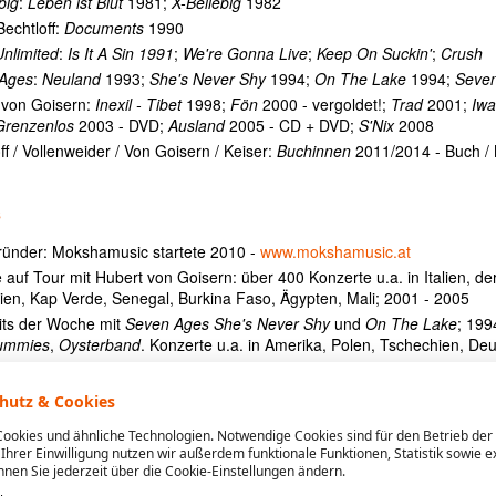
big
:
Leben ist Blut
1981;
X-Beliebig
1982
echtloff:
Documents
1990
Unlimited
:
Is It A Sin 1991
;
We're Gonna Live
;
Keep On Suckin'
;
Crush
Ages
:
Neuland
1993;
She's Never Shy
1994;
On The Lake
1994;
Seve
 von Goisern:
Inexil - Tibet
1998;
Fön
2000 - vergoldet!;
Trad
2001;
Iwa
Grenzenlos
2003 - DVD;
Ausland
2005 - CD + DVD;
S'Nix
2008
ff / Vollenweider / Von Goisern / Keiser:
Buchinnen
2011/2014 - Buch /
s
ründer: Mokshamusic startete 2010 -
www.mokshamusic.at
 auf Tour mit Hubert von Goisern: über 400 Konzerte u.a. in Italien, d
en, Kap Verde, Senegal, Burkina Faso, Ä̈gypten, Mali; 2001 - 2005
its der Woche mit
Seven Ages
She's Never Shy
und
On The Lake
; 199
ummies
,
Oysterband
. Konzerte u.a. in Amerika, Polen, Tschechien, Deu
af:
Buchinnen
- erotische Fotografien von Buchen; 2011
tor: Bernd Bechtloff
Die Glücksessenz
(Buch/CD); Bechtloff / Vollenwei
hutz & Cookies
CD)
ookies und ähnliche Technologien. Notwendige Cookies sind für den Betrieb der
ur Fussballstadioneröffnung Red Bull Salzburg mit Hubert von Goisern
t Ihrer Einwilligung nutzen wir außerdem funktionale Funktionen, Statistik sowie 
zum Fernsehfilm
Die Schattenuhr
von Julian Pölsler mit Hubert von Goi
nen Sie jederzeit über die Cookie-Einstellungen ändern.
 Circus Schnabulini (Theater im Wiener Stadtpark mit 3 Burgschauspie