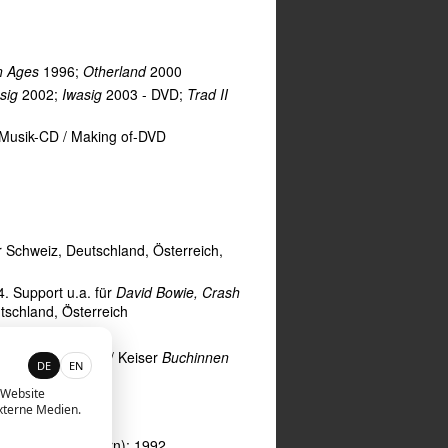
n Ages
1996;
Otherland
2000
sig
2002;
Iwasig
2003 - DVD;
Trad II
 Musik-CD / Making of-DVD
er Schweiz, Deutschland, Österreich,
4. Support u.a. für
David Bowie, Crash
tschland, Ö̈sterreich
der / Von Goisern / Keiser
Buchinnen
DE
EN
 Website
; 2005
externe Medien.
sern; 2006
lern und 3 Musikern); 1992