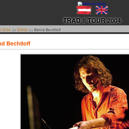
TRAD II TOUR 2004
R 2004
>>
BAND
>> Bernd Bechtloff
d Bechtloff