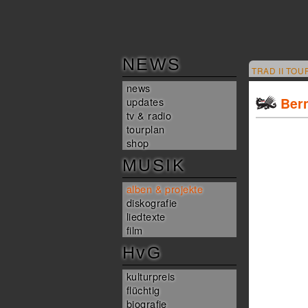
NEWS
TRAD II TOU
news
Bern
updates
tv & radio
tourplan
shop
MUSIK
alben & projekte
diskografie
liedtexte
film
HvG
kulturpreis
flüchtig
biografie