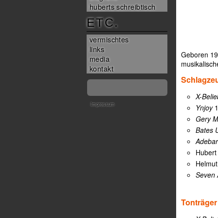
huberts schreibtisch
ETC.
vermischtes
links
Geboren 196
media
musikalisch
kontakt
Schlagzeu
X-Belie
Impressum
Ynjoy
1
Gery 
Bates 
Adebar
Hubert
Helmut
Seven 
Tonträger