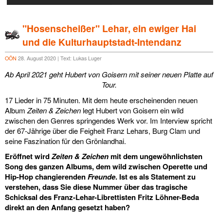
diskografie
liedtexte
"Hosenscheißer" Lehar, ein ewiger Hai
und die Kulturhauptstadt-Intendanz
film
OÖN
28. August 2020 | Text: Lukas Luger
HvG
Ab April 2021 geht Hubert von Goisern mit seiner neuen Platte auf
Tour.
kulturpreis
17 Lieder in 75 Minuten. Mit dem heute erscheinenden neuen
flüchtig
Album
Zeiten & Zeichen
legt Hubert von Goisern ein wild
zwischen den Genres springendes Werk vor. Im Interview spricht
biografie
der 67-Jährige über die Feigheit Franz Lehars, Burg Clam und
seine Faszination für den Grönlandhai.
huberts
Eröffnet wird
Zeiten & Zeichen
mit dem ungewöhnlichsten
schreibtisch
Song des ganzen Albums, dem wild zwischen Operette und
Hip-Hop changierenden
Freunde
. Ist es als Statement zu
ETC.
verstehen, dass Sie diese Nummer über das tragische
Schicksal des Franz-Lehar-Librettisten Fritz Löhner-Beda
vermischtes
direkt an den Anfang gesetzt haben?