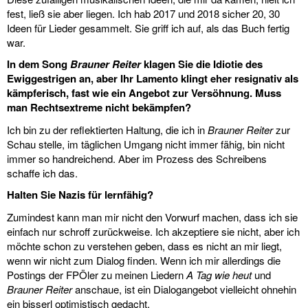
fest, ließ sie aber liegen. Ich hab 2017 und 2018 sicher 20, 30
Ideen für Lieder gesammelt. Sie griff ich auf, als das Buch fertig
war.
In dem Song
Brauner Reiter
klagen Sie die Idiotie des
Ewiggestrigen an, aber Ihr Lamento klingt eher resignativ als
kämpferisch, fast wie ein Angebot zur Versöhnung. Muss
man Rechtsextreme nicht bekämpfen?
Ich bin zu der reflektierten Haltung, die ich in
Brauner Reiter
zur
Schau stelle, im täglichen Umgang nicht immer fähig, bin nicht
immer so handreichend. Aber im Prozess des Schreibens
schaffe ich das.
Halten Sie Nazis für lernfähig?
Zumindest kann man mir nicht den Vorwurf machen, dass ich sie
einfach nur schroff zurückweise. Ich akzeptiere sie nicht, aber ich
möchte schon zu verstehen geben, dass es nicht an mir liegt,
wenn wir nicht zum Dialog finden. Wenn ich mir allerdings die
Postings der FPÖler zu meinen Liedern
A Tag wie heut
und
Brauner Reiter
anschaue, ist ein Dialogangebot vielleicht ohnehin
ein bisserl optimistisch gedacht.