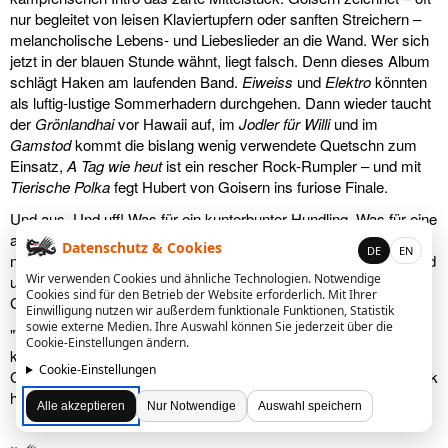
nur begleitet von leisen Klaviertupfern oder sanften Streichern –
melancholische Lebens- und Liebeslieder an die Wand. Wer sich
jetzt in der blauen Stunde wähnt, liegt falsch. Denn dieses Album
schlägt Haken am laufenden Band.
Eiweiss
und
Elektro
könnten
als luftig-lustige Sommerhadern durchgehen. Dann wieder taucht
der
Grönlandhai
vor Hawaii auf, im
Jodler für Willi
und im
Gamstod
kommt die bislang wenig verwendete Quetschn zum
Einsatz,
A Tag wie heut
ist ein rescher Rock-Rumpler – und mit
Tierische Polka
fegt Hubert von Goisern ins furiose Finale.
Und aus. Und uff! Was für ein kunterbunter Hundling. Was für eine
abenteuerliche Reise. Sie bereitet Freude, sie stimmt
Datenschutz & Cookies
DE
EN
nachdenklich, sie macht neugierig. Und sie hat diesmal nicht rund
Wir verwenden Cookies und ähnliche Technologien. Notwendige
um die Welt geführt, sondern durch den inneren Globus von
Cookies sind für den Betrieb der Website erforderlich. Mit Ihrer
Goisern. Was wahrscheinlich auf das Gleiche hinausläuft.
Einwilligung nutzen wir außerdem funktionale Funktionen, Statistik
sowie externe Medien. Ihre Auswahl können Sie jederzeit über die
"Viele haben mir gesagt, dass ich so eine Platte, die überhaupt
Cookie-Einstellungen ändern.
keinen roten Faden hat, nicht machen kann", sagte Hubert von
Cookie-Einstellungen
Goisern unlängst im Interview mit der Kleinen Zeitung. Zum Glück
hat er – wie immer – nicht auf gute Ratschläge gehört.
Alle akzeptieren
Nur Notwendige
Auswahl speichern