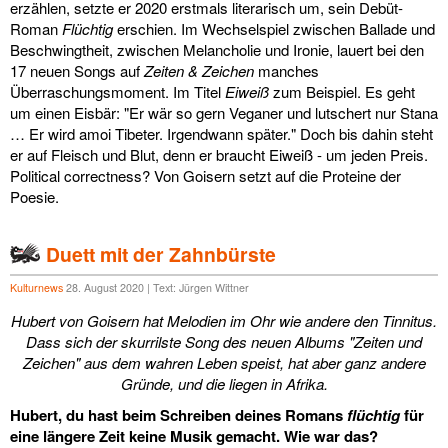
erzählen, setzte er 2020 erstmals literarisch um, sein Debüt-
Roman
Flüchtig
erschien. Im Wechselspiel zwischen Ballade und
Beschwingtheit, zwischen Melancholie und Ironie, lauert bei den
17 neuen Songs auf
Zeiten & Zeichen
manches
Überraschungsmoment. Im Titel
Eiweiß
zum Beispiel. Es geht
um einen Eisbär: "Er wär so gern Veganer und lutschert nur Stana
… Er wird amoi Tibeter. Irgendwann später." Doch bis dahin steht
er auf Fleisch und Blut, denn er braucht Eiweiß - um jeden Preis.
Political correctness? Von Goisern setzt auf die Proteine der
Poesie.
Duett mit der Zahnbürste
Kulturnews
28. August 2020 | Text: Jürgen Wittner
Hubert von Goisern hat Melodien im Ohr wie andere den Tinnitus.
Dass sich der skurrilste Song des neuen Albums "Zeiten und
Zeichen" aus dem wahren Leben speist, hat aber ganz andere
Gründe, und die liegen in Afrika.
Hubert, du hast beim Schreiben deines Romans
flüchtig
für
eine längere Zeit keine Musik gemacht. Wie war das?