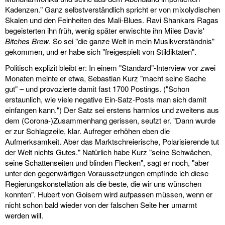
Kadenzen." Ganz selbstverständlich spricht er von mixolydischen
Skalen und den Feinheiten des Mali-Blues. Ravi Shankars Ragas
begeisterten ihn früh, wenig später erwischte ihn Miles Davis'
Bitches Brew
. So sei "die ganze Welt in mein Musikverständnis"
gekommen, und er habe sich "freigespielt von Stildiktaten".
Politisch explizit bleibt er: In einem "Standard"-Interview vor zwei
Monaten meinte er etwa, Sebastian Kurz "macht seine Sache
gut" – und provozierte damit fast 1700 Postings. ("Schon
erstaunlich, wie viele negative Ein-Satz-Posts man sich damit
einfangen kann.") Der Satz sei erstens harmlos und zweitens aus
dem (Corona-)Zusammenhang gerissen, seufzt er. "Dann wurde
er zur Schlagzeile, klar. Aufreger erhöhen eben die
Aufmerksamkeit. Aber das Marktschreierische, Polarisierende tut
der Welt nichts Gutes." Natürlich habe Kurz "seine Schwächen,
seine Schattenseiten und blinden Flecken", sagt er noch, "aber
unter den gegenwärtigen Voraussetzungen empfinde ich diese
Regierungskonstellation als die beste, die wir uns wünschen
konnten". Hubert von Goisern wird aufpassen müssen, wenn er
nicht schon bald wieder von der falschen Seite her umarmt
werden will.