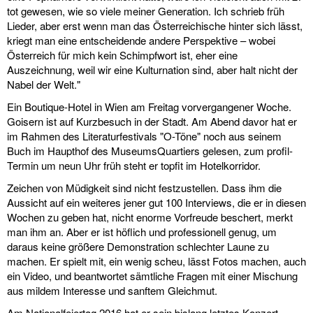
tot gewesen, wie so viele meiner Generation. Ich schrieb früh
Lieder, aber erst wenn man das Österreichische hinter sich lässt,
kriegt man eine entscheidende andere Perspektive – wobei
Österreich für mich kein Schimpfwort ist, eher eine
Auszeichnung, weil wir eine Kulturnation sind, aber halt nicht der
Nabel der Welt."
Ein Boutique-Hotel in Wien am Freitag vorvergangener Woche.
Goisern ist auf Kurzbesuch in der Stadt. Am Abend davor hat er
im Rahmen des Literaturfestivals "O-Töne" noch aus seinem
Buch im Haupthof des MuseumsQuartiers gelesen, zum profil-
Termin um neun Uhr früh steht er topfit im Hotelkorridor.
Zeichen von Müdigkeit sind nicht festzustellen. Dass ihm die
Aussicht auf ein weiteres jener gut 100 Interviews, die er in diesen
Wochen zu geben hat, nicht enorme Vorfreude beschert, merkt
man ihm an. Aber er ist höflich und professionell genug, um
daraus keine größere Demonstration schlechter Laune zu
machen. Er spielt mit, ein wenig scheu, lässt Fotos machen, auch
ein Video, und beantwortet sämtliche Fragen mit einer Mischung
aus mildem Interesse und sanftem Gleichmut.
Am Nationalfeiertag 2016 hat er sein bislang letztes Konzert