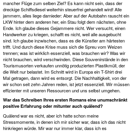
mancher Flüge zum selben Ziel? Es kann nicht sein, dass der
dreckige Schiffsdiesel weiterhin steuerfrei gehandelt wird! Alle
jammern, alles liege darnieder: Aber auf der Autobahn rauscht ein
LKW hinter dem anderen her, ein Stau folgt dem nächsten, ohne
Ende. Ich glaube dieses Gejammere nicht. Wer versucht, einen
Handwerker zu kriegen, schafft es nicht, weil alle ausgebucht
sind. Ich glaube inzwischen, dass es die Künstler am härtesten
trifft. Und durch diese Krise muss sich die Spreu vom Weizen
trennen; was ist wirklich essenziell, was brauchen wir? Was wir
nicht brauchen, wird verschwinden. Diese Souvenirstände in den
Tourismusorten verkaufen unnötig produzierten Plastikmüll, der
die Welt nur belastet. Im Schnitt wird in Europa ein T-Shirt drei
Mal getragen, dann wird es entsorgt. Die Nachhaltigkeit, von der
wir schon seit zehn Jahren reden, ist jetzt essenziell. Wir müssen
effizienter mit unseren Ressourcen und uns selbst umgehen.
War das Schreiben Ihres ersten Romans eine unumschränkt
positive Erfahrung oder mitunter auch quälend?
Quälend war es nicht, aber ich hatte schon meine
Stressmomente, in denen ich mir sicher war, dass ich das nicht
hinkriegen würde. Mir war nur immer klar, dass ich es