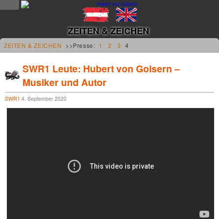
NEWS
ZEITEN & ZEICHEN
news
ZEITEN & ZEICHEN
>>Presse:
1
2
3
4
updates
SWR1 Leute: Hubert von Goisern –
Musiker und Autor
tv &
radio
SWR1
4. September 2020
tourplan
shop
MUSIK
alben &
projekte