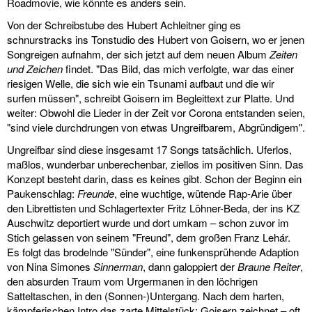
Roadmovie, wie könnte es anders sein.
Von der Schreibstube des Hubert Achleitner ging es
schnurstracks ins Tonstudio des Hubert von Goisern, wo er jenen
Songreigen aufnahm, der sich jetzt auf dem neuen Album
Zeiten
und Zeichen
findet. "Das Bild, das mich verfolgte, war das einer
riesigen Welle, die sich wie ein Tsunami aufbaut und die wir
surfen müssen", schreibt Goisern im Begleittext zur Platte. Und
weiter: Obwohl die Lieder in der Zeit vor Corona entstanden seien,
"sind viele durchdrungen von etwas Ungreifbarem, Abgründigem".
Ungreifbar sind diese insgesamt 17 Songs tatsächlich. Uferlos,
maßlos, wunderbar unberechenbar, ziellos im positiven Sinn. Das
Konzept besteht darin, dass es keines gibt. Schon der Beginn ein
Paukenschlag:
Freunde
, eine wuchtige, wütende Rap-Arie über
den Librettisten und Schlagertexter Fritz Löhner-Beda, der ins KZ
Auschwitz deportiert wurde und dort umkam – schon zuvor im
Stich gelassen von seinem "Freund", dem großen Franz Lehár.
Es folgt das brodelnde "Sünder", eine funkensprühende Adaption
von Nina Simones
Sinnerman
, dann galoppiert der
Braune Reiter
,
den absurden Traum vom Urgermanen in den löchrigen
Satteltaschen, in den (Sonnen-)Untergang. Nach dem harten,
kämpferischen Intro das zarte Mittelstück: Goisern zeichnet – oft