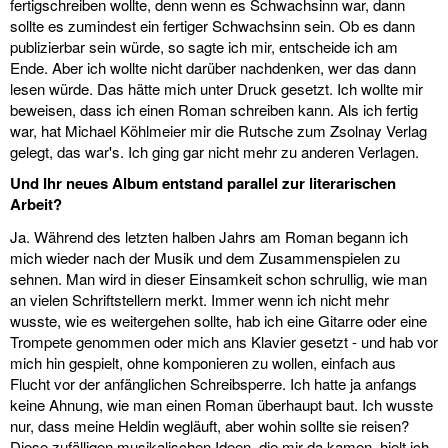
fertigschreiben wollte, denn wenn es Schwachsinn war, dann
sollte es zumindest ein fertiger Schwachsinn sein. Ob es dann
publizierbar sein würde, so sagte ich mir, entscheide ich am
Ende. Aber ich wollte nicht darüber nachdenken, wer das dann
lesen würde. Das hätte mich unter Druck gesetzt. Ich wollte mir
beweisen, dass ich einen Roman schreiben kann. Als ich fertig
war, hat Michael Köhlmeier mir die Rutsche zum Zsolnay Verlag
gelegt, das war's. Ich ging gar nicht mehr zu anderen Verlagen.
Und Ihr neues Album entstand parallel zur literarischen
Arbeit?
Ja. Während des letzten halben Jahrs am Roman begann ich
mich wieder nach der Musik und dem Zusammenspielen zu
sehnen. Man wird in dieser Einsamkeit schon schrullig, wie man
an vielen Schriftstellern merkt. Immer wenn ich nicht mehr
wusste, wie es weitergehen sollte, hab ich eine Gitarre oder eine
Trompete genommen oder mich ans Klavier gesetzt - und hab vor
mich hin gespielt, ohne komponieren zu wollen, einfach aus
Flucht vor der anfänglichen Schreibsperre. Ich hatte ja anfangs
keine Ahnung, wie man einen Roman überhaupt baut. Ich wusste
nur, dass meine Heldin wegläuft, aber wohin sollte sie reisen?
Diese zufälligen musikalischen Ideen, die mir da kamen, hielt ich