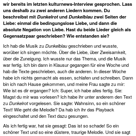
wir bereits im letzten kulturnews-Interview gesprochen. Lass
uns deshalb zu zwei anderen Liedern kommen. Du
beschreibst mit
Dunkelrot
und
Dunkelblau
zwei Seiten der
Liebe: einmal die bedingungslose Liebe, und dann die
absolute Negation von Liebe. Hast du beide Lieder gleich als
Gegensatzpaar geschrieben? Wie entstanden sie?
Ich hab die Musik zu
Dunkelblau
geschrieben und wusste,
worüber ich singen möchte. Über die Liebe, über Zweisamkeit,
über die Zuneigung. Ich wusste nur das Thema, und die Musik
war fertig. Ich bin dann in Klausur gegangen für eine Woche und
hab die Texte geschrieben, auch die anderen. In dieser Woche
habe ich nichts gemacht als essen, schlafen und schreiben. Dann
bin ich nach Hause gekommen, und meine Frau sagte zu mir:
Wie ist es dir ergangen? Ich: Super, ich habe alles fertig. Sie:
Magst du mir was vorlesen? Ich habe ihr unter anderem den Text
zu
Dunkelrot
vorgelesen. Sie sagte: Wahnsinn, so ein schöner
Text! Wie geht die Melodie? Da hab ich ihr das Playback
eingeschaltet und den Text dazu gesungen.
Als ich fertig war, hat sie gesagt: Das ist so schade! So ein
schöner Text und so eine düstere, traurige Melodie. Und sie sagt