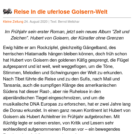
Reise in die uferlose Goisern-Welt
Kleine Zeitung
24. August 2020 | Text: Bernd Melichar
Im Frühjahr sein erster Roman, jetzt sein neues Album "Zeit und
Zeichen". Hubert von Goisern, der Künstler ohne Grenzen
Ewig hätte er am Rockzipfel, gleichzeitig Gängelband, des
herrischen Hiatamadls hängen bleiben können, doch früh schon
hat Hubert von Goisern den goldenen Käfig gesprengt, die Flügel
aufgespannt und ist weit, weit weggeflogen, um die Töne,
Stimmen, Melodien und Schwingungen der Welt zu erkunden.
Nach Tibet führte die Reise und zu den Sufis, nach Mali und
Tansania, auch die sumpfigen Klänge des amerikanischen
Südens hat dieser Rast-, aber nie Ruhelose in den
alpenländischen Tiegel eingeschmolzen, und um die
musikalische DNA Europas zu erforschen, hat er zwei Jahre lang
die Donau erkundet. In einen ganz neuen Kontinent ist Hubert von
Goisern als Hubert Achleitner im Frühjahr aufgebrochen. Mit
flüchtig
legte er seinen ersten, von Kritik und Lesern sehr
wohlwollend aufgenommenen Roman vor – ein bewegendes