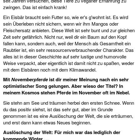
seit Jahren versuchen, diese Tiere zu veganer Ernährung zu
zwingen. Das ist einfach krank!
Ein Eisbär braucht sein Futter so, wie er's g'wohnt ist. Es wird
sein Überleben nicht sichern, wenn wir ihm Mangos oder
Fleischersatz anbieten. Diese Welt ist sehr bunt und zur gleichen
Zeit sehr gefährlich. Nicht nur, weil dir ein Baum auf den Kopf
fallen kann, sondern auch, weil der Mensch als Gesamtheit ein
Raubtier ist, ein sehr ressourcenverbrauchender Charakter. Das
alles ist in dieser Geschichte auf sehr lustige und humorvolle
Weise verpackt, aber eigentlich ist damit nicht zu spaßen, weder
mit dem Eisbären noch mit dem Klimawandel.
Mit
Novemberpferde
ist dir meiner Meinung nach ein sehr
optimistischer Song gelungen. Aber wieso der Titel? In
meinem Kosmos stehen Pferde im November oft im Nebel.
Sie stehn am See und träumen herbei den ersten Schnee. Wenn
du das positiv siehst, ist das sehr gut, aber im Grunde
genommen ist es eine Auslöschung der Welt, die sie erträumen,
und erst dann kann etwas Neues beginnen.
Auslöschung der Welt: Für mich war das lediglich der
kommende Winter …