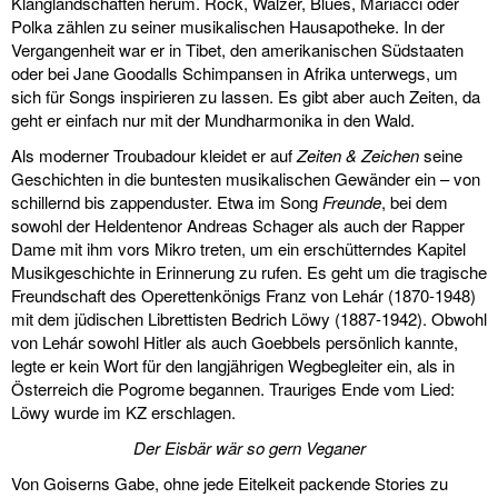
Klanglandschaften herum. Rock, Walzer, Blues, Mariacci oder
Polka zählen zu seiner musikalischen Hausapotheke. In der
Vergangenheit war er in Tibet, den amerikanischen Südstaaten
oder bei Jane Goodalls Schimpansen in Afrika unterwegs, um
sich für Songs inspirieren zu lassen. Es gibt aber auch Zeiten, da
geht er einfach nur mit der Mundharmonika in den Wald.
Als moderner Troubadour kleidet er auf
Zeiten & Zeichen
seine
Geschichten in die buntesten musikalischen Gewänder ein – von
schillernd bis zappenduster. Etwa im Song
Freunde
, bei dem
sowohl der Heldentenor Andreas Schager als auch der Rapper
Dame mit ihm vors Mikro treten, um ein erschütterndes Kapitel
Musikgeschichte in Erinnerung zu rufen. Es geht um die tragische
Freundschaft des Operettenkönigs Franz von Lehár (1870-1948)
mit dem jüdischen Librettisten Bedrich Löwy (1887-1942). Obwohl
von Lehár sowohl Hitler als auch Goebbels persönlich kannte,
legte er kein Wort für den langjährigen Wegbegleiter ein, als in
Österreich die Pogrome begannen. Trauriges Ende vom Lied:
Löwy wurde im KZ erschlagen.
Der Eisbär wär so gern Veganer
Von Goiserns Gabe, ohne jede Eitelkeit packende Stories zu