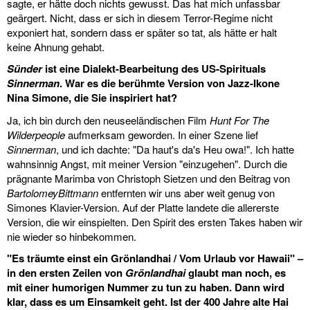
sagte, er hätte doch nichts gewusst. Das hat mich unfassbar
geärgert. Nicht, dass er sich in diesem Terror-Regime nicht
exponiert hat, sondern dass er später so tat, als hätte er halt
keine Ahnung gehabt.
Sünder
ist eine Dialekt-Bearbeitung des US-Spirituals
Sinnerman
. War es die berühmte Version von Jazz-Ikone
Nina Simone, die Sie inspiriert hat?
Ja, ich bin durch den neuseeländischen Film
Hunt For The
Wilderpeople
aufmerksam geworden. In einer Szene lief
Sinnerman
, und ich dachte: "Da haut's da's Heu owa!". Ich hatte
wahnsinnig Angst, mit meiner Version "einzugehen". Durch die
prägnante Marimba von Christoph Sietzen und den Beitrag von
BartolomeyBittmann
entfernten wir uns aber weit genug von
Simones Klavier-Version. Auf der Platte landete die allererste
Version, die wir einspielten. Den Spirit des ersten Takes haben wir
nie wieder so hinbekommen.
"Es träumte einst ein Grönlandhai / Vom Urlaub vor Hawaii" –
in den ersten Zeilen von
Grönlandhai
glaubt man noch, es
mit einer humorigen Nummer zu tun zu haben. Dann wird
klar, dass es um Einsamkeit geht. Ist der 400 Jahre alte Hai