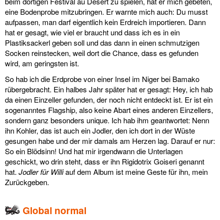
beim dortigen Festival au Desert zu spielen, hat er mich gebeten,
eine Bodenprobe mitzubringen. Er warnte mich auch: Du musst
aufpassen, man darf eigentlich kein Erdreich importieren. Dann
hat er gesagt, wie viel er braucht und dass ich es in ein
Plastiksackerl geben soll und das dann in einen schmutzigen
Socken reinstecken, weil dort die Chance, dass es gefunden
wird, am geringsten ist.
So hab ich die Erdprobe von einer Insel im Niger bei Bamako
rübergebracht. Ein halbes Jahr später hat er gesagt: Hey, ich hab
da einen Einzeller gefunden, der noch nicht entdeckt ist. Er ist ein
sogenanntes Flagship, also keine Abart eines anderen Einzellers,
sondern ganz besonders unique. Ich hab ihm geantwortet: Nenn
ihn Kohler, das ist auch ein Jodler, den ich dort in der Wüste
gesungen habe und der mir damals am Herzen lag. Darauf er nur:
So ein Blödsinn! Und hat mir irgendwann die Unterlagen
geschickt, wo drin steht, dass er ihn Rigidotrix Goiseri genannt
hat.
Jodler für Willi
auf dem Album ist meine Geste für ihn, mein
Zurückgeben.
Global normal