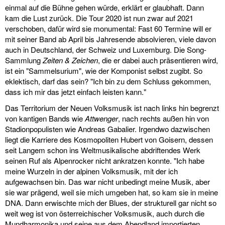
einmal auf die Bühne gehen würde, erklärt er glaubhaft. Dann
kam die Lust zurück. Die Tour 2020 ist nun zwar auf 2021
verschoben, dafür wird sie monumental: Fast 60 Termine will er
mit seiner Band ab April bis Jahresende absolvieren, viele davon
auch in Deutschland, der Schweiz und Luxemburg. Die Song-
Sammlung
Zeiten & Zeichen
, die er dabei auch präsentieren wird,
ist ein "Sammelsurium", wie der Komponist selbst zugibt. So
eklektisch, darf das sein? "Ich bin zu dem Schluss gekommen,
dass ich mir das jetzt einfach leisten kann."
Das Territorium der Neuen Volksmusik ist nach links hin begrenzt
von kantigen Bands wie
Attwenger
, nach rechts außen hin von
Stadionpopulisten wie Andreas Gabalier. Irgendwo dazwischen
liegt die Karriere des Kosmopoliten Hubert von Goisern, dessen
seit Langem schon ins Weltmusikalische abdriftendes Werk
seinen Ruf als Alpenrocker nicht ankratzen konnte. "Ich habe
meine Wurzeln in der alpinen Volksmusik, mit der ich
aufgewachsen bin. Das war nicht unbedingt meine Musik, aber
sie war prägend, weil sie mich umgeben hat, so kam sie in meine
DNA. Dann erwischte mich der Blues, der strukturell gar nicht so
weit weg ist von österreichischer Volksmusik, auch durch die
Mundharmonika und seine aus dem Abendland importierten