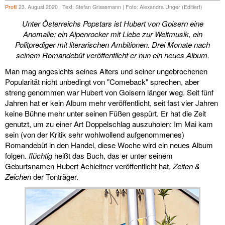
Profil
23. August 2020 | Text: Stefan Grissemann | Foto: Alexandra Unger (Editiert)
Unter Österreichs Popstars ist Hubert von Goisern eine
Anomalie: ein Alpenrocker mit Liebe zur Weltmusik, ein
Politprediger mit literarischen Ambitionen. Drei Monate nach
seinem Romandebüt veröffentlicht er nun ein neues Album.
Man mag angesichts seines Alters und seiner ungebrochenen
Popularität nicht unbedingt von "Comeback" sprechen, aber
streng genommen war Hubert von Goisern länger weg. Seit fünf
Jahren hat er kein Album mehr veröffentlicht, seit fast vier Jahren
keine Bühne mehr unter seinen Füßen gespürt. Er hat die Zeit
genutzt, um zu einer Art Doppelschlag auszuholen: Im Mai kam
sein (von der Kritik sehr wohlwollend aufgenommenes)
Romandebüt in den Handel, diese Woche wird ein neues Album
folgen.
flüchtig
heißt das Buch, das er unter seinem
Geburtsnamen Hubert Achleitner veröffentlicht hat,
Zeiten &
Zeichen
der Tonträger.