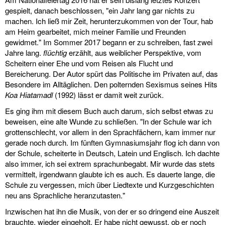
gespielt, danach beschlossen, "ein Jahr lang gar nichts zu
machen. Ich ließ mir Zeit, herunterzukommen von der Tour, hab
am Heim gearbeitet, mich meiner Familie und Freunden
gewidmet." Im Sommer 2017 begann er zu schreiben, fast zwei
Jahre lang.
flüchtig
erzählt, aus weiblicher Perspektive, vom
Scheitern einer Ehe und vom Reisen als Flucht und
Bereicherung. Der Autor spürt das Politische im Privaten auf, das
Besondere im Alltäglichen. Den polternden Sexismus seines Hits
Koa Hiatamadl
(1992) lässt er damit weit zurück.
Es ging ihm mit diesem Buch auch darum, sich selbst etwas zu
beweisen, eine alte Wunde zu schließen. "In der Schule war ich
grottenschlecht, vor allem in den Sprachfächern, kam immer nur
gerade noch durch. Im fünften Gymnasiumsjahr flog ich dann von
der Schule, scheiterte in Deutsch, Latein und Englisch. Ich dachte
also immer, ich sei extrem sprachunbegabt. Mir wurde das stets
vermittelt, irgendwann glaubte ich es auch. Es dauerte lange, die
Schule zu vergessen, mich über Liedtexte und Kurzgeschichten
neu ans Sprachliche heranzutasten."
Inzwischen hat ihn die Musik, von der er so dringend eine Auszeit
brauchte, wieder eingeholt. Er habe nicht gewusst, ob er noch