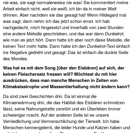
nie was, sie sagt normalerweise nie was! Sie kommentiert meine
Arbeit einfach nicht, weil sie weiß, ich bin da in meiner Welt
drinnen. Aber nachdem sie das gesagt hat! Wenn Hildegard mal
was sagt, dann nehm ich das jetzt schon ernst. Ich hab
nachgedacht, mich hingesetzt und innerhalb von zwei Stunden
eine andere Melodie geschrieben, und das war dann
Dunkelrot
,
wie man es jetzt hört. Dann hatte ich aber noch diese Melodie, die
keinen Text mehr hatte. Dann habe ich den
Dunkelrot
-Text einfach
ins Negative gedreht und gesagt: Das ist einfach die dunkle Seite
des Mondes.
Was hat es mit dem Song [über den Eisbären] auf sich, der
keinen Fleischersatz fressen will? Möchtest du mit hier
ausdrücken, dass man manche Menschen in Zeiten von
Klimakatastrophe und Massentierhaltung nicht ändern kann?
Da sind zwei Geschichten drin. Da ist einmal die
Klimaerwärmung drin, die das Habitat des Eisbären schmelzen
lässt, seine Nahrungskette zerstört und ein Überleben immer
schwieriger macht. Auf der anderen Seite ist es unsere
Verniedlichung und Vermenschlichung der Tierwelt. Ich habe
Menschen kennengelernt, die leider Hunde und Katzen haben und