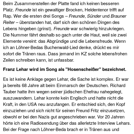
Beim Zusammenstellen der Platte fand ich keinen besseren
links
Platz.
Freunde
ist ein gewaltiger Brocken, Heldentenor trifft auf
Rap. Wer die ersten drei Songs –
Freunde
,
Sünder
und
Brauner
media
Reiter
– überstanden hat, darf sich den schönen Dingen des
Lebens hingeben (grinst).
Freunde
war schwierig hinzukriegen.
kontakt
Die Nummer fährt deshalb so gach unter die Haut, weil sie zwei
Elemente vereint: das Abgründige und die Lebensfreude. Wenn
ich an Löhner-Bedas Buchenwald-Lied denke, drückt es mir
sofort die Tränen raus. Dass jemand im KZ solche lebensfrohen
Zeilen schreiben kann, ist unfassbar.
Impressum
Franz Lehar wird im Song als "Hosenscheißer" bezeichnet.
Es ist keine Anklage gegen Lehar, die Sache ist komplex. Er war
ja bereits 68 Jahre alt beim Einmarsch der Deutschen. Richard
Tauber hatte ihm wegen seiner jüdischen Ehefrau nahegelegt,
auszuwandern. Lehar konnte kein Englisch und hatte nicht die
Kraft, in den USA neu anzufangen. Er entschied sich, den Kopf
einzuziehen und sich nicht für seinen Freund Fritz einzusetzen,
obwohl er bei den Nazis gut angeschrieben war. Vor 20 Jahren
hörte ich eine Radiosendung über das allerletzte Interview Lehars.
Bei der Frage nach Löhner-Beda brach er in Tränen aus und