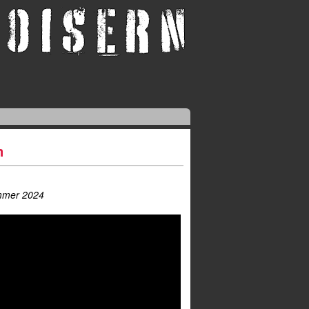
m
ommer 2024