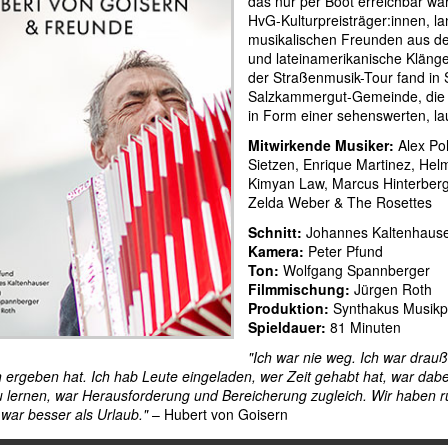
das nur per Boot erreichbar wa
HvG-Kulturpreisträger:innen, l
musikalischen Freunden aus de
und lateinamerikanische Kläng
der Straßenmusik-Tour fand in S
Salzkammergut-Gemeinde, die n
in Form einer sehenswerten, la
Mitwirkende Musiker:
Alex Poh
Sietzen, Enrique Martinez, Helm
Kimyan Law, Marcus Hinterberge
Zelda Weber & The Rosettes
Schnitt:
Johannes Kaltenhauser
Kamera:
Peter Pfund
Ton:
Wolfgang Spannberger
Filmmischung:
Jürgen Roth
Produktion:
Synthakus Musikp
Spieldauer:
81 Minuten
"Ich war nie weg. Ich war drauß
 ergeben hat. Ich hab Leute eingeladen, wer Zeit gehabt hat, war dabe
lernen, war Herausforderung und Bereicherung zugleich. Wir haben ru
 war besser als Urlaub."
– Hubert von Goisern