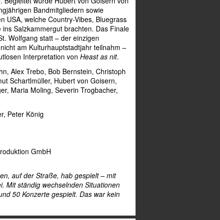
r. Begleitet wurde Hubert von Goisern von
angjährigen Bandmitgliedern sowie
n USA, welche Country-Vibes, Bluegrass
e ins Salzkammergut brachten. Das Finale
t. Wolfgang statt – der einzigen
icht am Kulturhauptstadtjahr teilnahm –
utlosen Interpretation von
Heast as nit
.
n, Alex Trebo, Bob Bernstein, Christoph
ut Schartlmüller, Hubert von Goisern,
r, Maria Moling, Severin Trogbacher,
, Peter König
roduktion GmbH
en, auf der Straße, hab gespielt – mit
i. Mit ständig wechselnden Situationen
nd 50 Konzerte gespielt. Das war kein