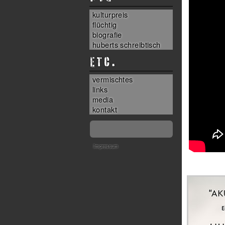
kulturpreis
flüchtig
biografie
huberts schreibtisch
ETC.
vermischtes
links
media
kontakt
Impressum