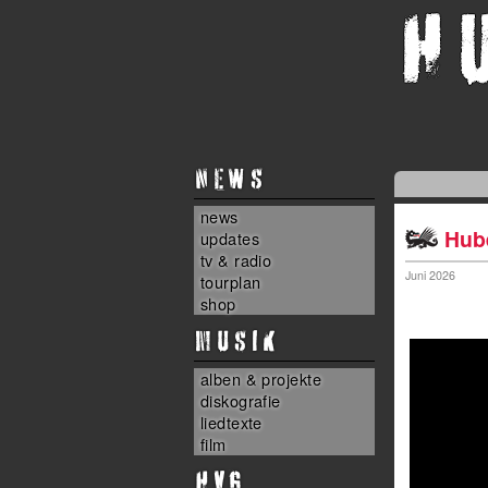
NEWS
news
Hube
updates
tv & radio
Juni 2026
tourplan
shop
MUSIK
alben & projekte
diskografie
liedtexte
film
HvG