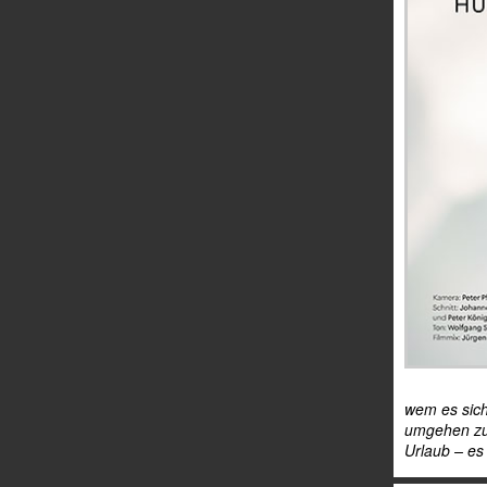
wem es sich
umgehen zu 
Urlaub – es