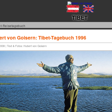
TIBET
et-Reisetagebuch
rt von Goisern: Tibet-Tagebuch 1996
08 | Text & Fotos: Hubert von Goisern