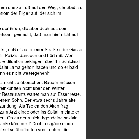
chen uns zu Fuß auf den Weg, die Stadt zu
rom der Pilger auf, der sich im
e der ihren, die aber doch aus dem
rksam gemacht, daß man hier nicht auf
st, daß er auf offener Straße oder Gasse
ein Polizist daneben und hört mit. Wer
ie Situation beklagen, über ihr Schicksal
m Dalai Lama gehört haben und ob er bald
nn es nicht weitergehen!"
ist nicht zu übersehen. Bauern müssen
reinkünften nicht über den Winter
 Restaurants wartet man auf Essenreste.
 seinem Sohn. Der etwa sechs Jahre alte
ündung. Als Tseten den Alten fragt,
zum Arzt ginge oder ins Spital, meinte er
sten. Ob es denn nicht irgendeine soziale
Kranke kümmert? Doch, es gäbe einen
 sei so überlaufen von Leuten, die