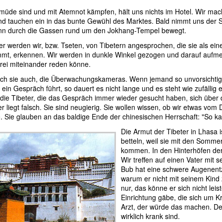
müde sind und mit Atemnot kämpfen, hält uns nichts im Hotel. Wir ma
d tauchen ein in das bunte Gewühl des Marktes. Bald nimmt uns der St
inn durch die Gassen rund um den Jokhang-Tempel bewegt.
r werden wir, bzw. Tseten, von Tibetern angesprochen, die sie als ein
t, erkennen. Wir werden in dunkle Winkel gezogen und darauf aufme
frei miteinander reden könne.
ch sie auch, die Überwachungskameras. Wenn jemand so unvorsichtig i
 ein Gespräch führt, so dauert es nicht lange und es steht wie zufällig 
 die Tibeter, die das Gespräch immer wieder gesucht haben, sich über d
r liegt falsch. Sie sind neugierig. Sie wollen wissen, ob wir etwas vo
 Sie glauben an das baldige Ende der chinesischen Herrschaft: "So ka
Die Armut der Tibeter in Lhasa 
betteln, weil sie mit den Somme
kommen. In den Hinterhöfen der
Wir treffen auf einen Vater mit
Bub hat eine schwere Augenentz
warum er nicht mit seinem Kind 
nur, das könne er sich nicht lei
Einrichtung gäbe, die sich um 
Arzt, der würde das machen. Der
wirklich krank sind.