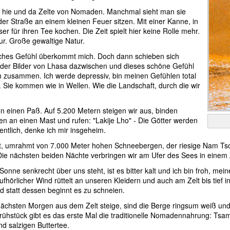
 hie und da Zelte von Nomaden. Manchmal sieht man sie
der Straße an einem kleinen Feuer sitzen. Mit einer Kanne, in
er für ihren Tee kochen. Die Zeit spielt hier keine Rolle mehr.
tur. Große gewaltige Natur.
sches Gefühl überkommt mich. Doch dann schieben sich
ieder Bilder von Lhasa dazwischen und dieses schöne Gefühl
ich zusammen. Ich werde depressiv, bin meinen Gefühlen total
t. Sie kommen wie in Wellen. Wie die Landschaft, durch die wir
en einen Paß. Auf 5.200 Metern steigen wir aus, binden
n an einen Mast und rufen: "Lakije Lho" - Die Götter werden
entlich, denke ich mir insgeheim.
gt, umrahmt von 7.000 Meter hohen Schneebergen, der riesige Nam Ts
e nächsten beiden Nächte verbringen wir am Ufer des Sees in einem 
Sonne senkrecht über uns steht, ist es bitter kalt und ich bin froh, me
ufhörlicher Wind rüttelt an unseren Kleidern und auch am Zelt bis tief 
d statt dessen beginnt es zu schneien.
nächsten Morgen aus dem Zelt steige, sind die Berge ringsum weiß und 
rühstück gibt es das erste Mal die traditionelle Nomadennahrung: Tsa
nd salzigen Buttertee.