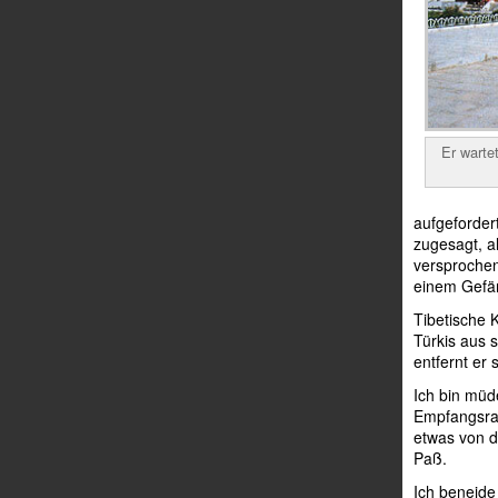
Er warte
aufgeforder
zugesagt, a
versprochen
einem Gefän
Tibetische K
Türkis aus 
entfernt er
Ich bin müde
Empfangsrau
etwas von de
Paß.
Ich beneide