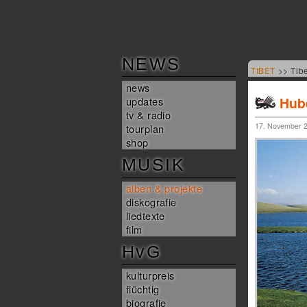
NEWS
TIBET
>> Tib
news
Hube
updates
tv & radio
17. November 20
tourplan
shop
MUSIK
alben & projekte
diskografie
liedtexte
film
HvG
kulturpreis
flüchtig
biografie