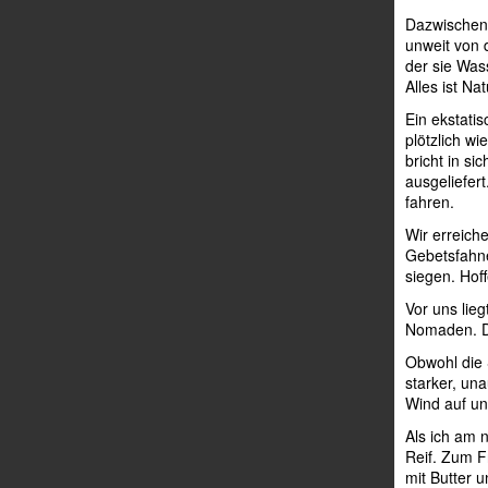
Dazwischen
unweit von 
der sie Wass
Alles ist Na
Ein ekstati
plötzlich w
bricht in s
ausgeliefer
fahren.
Wir erreich
Gebetsfahne
siegen. Hoff
Vor uns lie
Nomaden. Di
Obwohl die 
starker, una
Wind auf un
Als ich am 
Reif. Zum F
mit Butter u