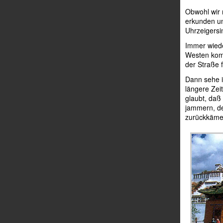
Obwohl wir 
erkunden un
Uhrzeigers
Immer wiede
Westen komm
der Straße 
Dann sehe i
längere Zeit
glaubt, daß
jammern, de
zurückkäme.