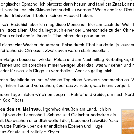
 englischer Sprache. Ich blätterte darin herum und fand ein Zitat Leni
t, verdient es, als Sklaven behandelt zu werden." Wenn das ihre Richtl
r den friedvollen Tibetern keinen Respekt haben.
in kein Buddhist, aber ich mag diese Menschen hier am Dach der Welt. I
en - trotz allem. Und da liegt auch einer der Unterschiede zu den Chines
Denn selbst das ist ihnen in Tibet abhanden gekommen.
f dieser vier Wochen dauernden Reise durch Tibet hunderte, ja tause
rei lachende Chinesen. Zwei davon waren stark besoffen.
n Morgen besuchen wir den Potala und am Nachmittag Norbulingka, d
Tseten und ich sprechen immer weniger über das, was wir sehen und h
eder für sich, die Dinge zu verarbeiten. Aber es gelingt nicht.
ische Begleiterin hat am nächsten Tag einen Nervenzusammenbruch. W
, trinken Tee und versuchen, über das zu reden, was in uns vorgeht.
hsten Tage mieten wir einen Jeep mit Fahrer und Guide, um nach No
n See Tibets.
ben den 10. Mai 1996
. Irgendwo draußen am Land. Ich bin
ältigt von der Landschaft. Schnee und Gletscher bedecken die
ll. Dazwischen unendlich weite Täler, tausende halbwilde Yaks
hwarze Punkte über die unendlichen Ebenen und Hügel
enso Schafe und zottelige Ziegen.