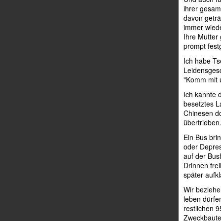
ihrer gesamt
davon getr
immer wieder
Ihre Mutter
prompt fest
Ich habe Ts
Leidensgesc
"Komm mit u
Ich kannte 
besetztes L
Chinesen do
übertrieben.
Ein Bus bri
oder Depres
auf der Bus
Drinnen frei
später aufkl
Wir beziehe
leben dürfe
restlichen 
Zweckbauten