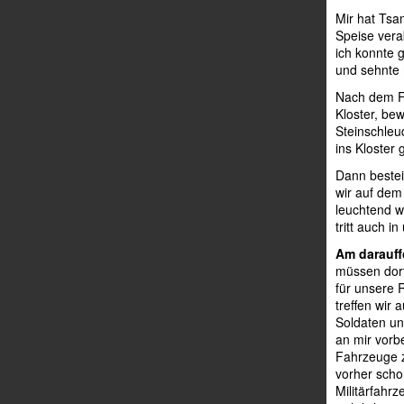
Mir hat Tsa
Speise vera
ich konnte 
und sehnte 
Nach dem Fr
Kloster, be
Steinschleu
ins Kloster 
Dann besteig
wir auf dem
leuchtend w
tritt auch i
Am darauf
müssen dort
für unsere 
treffen wir
Soldaten un
an mir vorb
Fahrzeuge z
vorher scho
Militärfahr