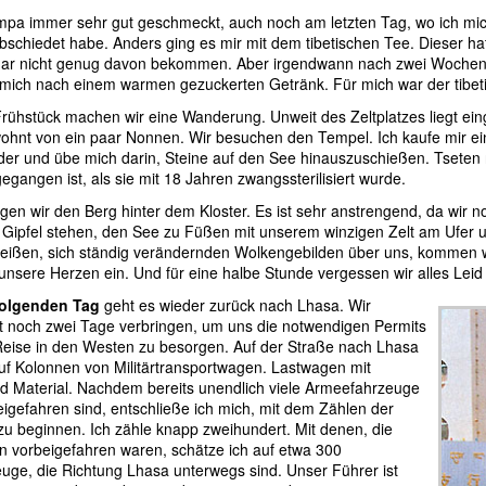
mpa immer sehr gut geschmeckt, auch noch am letzten Tag, wo ich mi
bschiedet habe. Anders ging es mir mit dem tibetischen Tee. Dieser h
gar nicht genug davon bekommen. Aber irgendwann nach zwei Wochen h
mich nach einem warmen gezuckerten Getränk. Für mich war der tibet
ühstück machen wir eine Wanderung. Unweit des Zeltplatzes liegt einge
wohnt von ein paar Nonnen. Wir besuchen den Tempel. Ich kaufe mir e
der und übe mich darin, Steine auf den See hinauszuschießen. Tseten r
gegangen ist, als sie mit 18 Jahren zwangssterilisiert wurde.
en wir den Berg hinter dem Kloster. Es ist sehr anstrengend, da wir noc
 Gipfel stehen, den See zu Füßen mit unserem winzigen Zelt am Ufer 
eißen, sich ständig verändernden Wolkengebilden über uns, kommen wir
n unsere Herzen ein. Und für eine halbe Stunde vergessen wir alles Leid 
folgenden Tag
geht es wieder zurück nach Lhasa. Wir
 noch zwei Tage verbringen, um uns die notwendigen Permits
Reise in den Westen zu besorgen. Auf der Straße nach Lhasa
 auf Kolonnen von Militärtransportwagen. Lastwagen mit
d Material. Nachdem bereits unendlich viele Armeefahrzeuge
eigefahren sind, entschließe ich mich, mit dem Zählen der
u beginnen. Ich zähle knapp zweihundert. Mit denen, die
n vorbeigefahren waren, schätze ich auf etwa 300
zeuge, die Richtung Lhasa unterwegs sind. Unser Führer ist