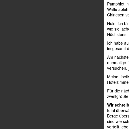
Pamphlet in
Waffe ablehn
Chinesen vo
Nein, ich b
wie sie lach
Höchstens. 
Ich habe au
insgesamt d
Am nächste
ehemalige. 
versuchen, j
Meine tibet
Hotelzimmer
Für die näc
zweitgrößte
Wir schrei
total überw
Berge übera
sind wie sc
verteilt, eb