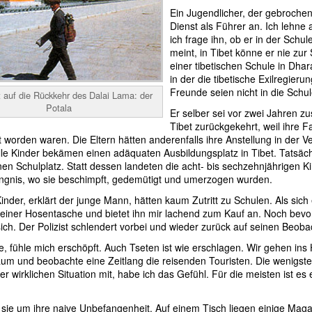
Ein Jugendlicher, der gebrochene
Dienst als Führer an. Ich lehn
ich frage ihn, ob er in der Schul
meint, in Tibet könne er nie zur
einer tibetischen Schule in Dhar
in der die tibetische Exilregieru
Freunde seien nicht in die Sch
t auf die Rückkehr des Dalai Lama: der
Potala
Er selber sei vor zwei Jahren 
Tibet zurückgekehrt, weil ihre 
t worden waren. Die Eltern hätten anderenfalls ihre Anstellung in der 
lle Kinder bekämen einen adäquaten Ausbildungsplatz in Tibet. Tatsäc
en Schulplatz. Statt dessen landeten die acht- bis sechzehnjährigen K
gnis, wo sie beschimpft, gedemütigt und umerzogen wurden.
inder, erklärt der junge Mann, hätten kaum Zutritt zu Schulen. Als sich ei
seiner Hosentasche und bietet ihn mir lachend zum Kauf an. Noch bevo
 sich. Der Polizist schlendert vorbei und wieder zurück auf seinen Beob
, fühle mich erschöpft. Auch Tseten ist wie erschlagen. Wir gehen ins 
m und beobachte eine Zeitlang die reisenden Touristen. Die wenigst
r wirklichen Situation mit, habe ich das Gefühl. Für die meisten ist es
 sie um ihre naive Unbefangenheit. Auf einem Tisch liegen einige Mag