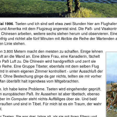
Mai 1996
. Tseten und ich sind seit etwa zwei Stunden hier am Flughaf
und Amerika mit dem Flugzeug angereist sind. Die Paß- und Visakontr
e Chinesen arbeiten, weitere sechs stehen herum und observieren. Eine j
ifrig und richtet alle fünf Minuten mit Akribie die Reihe der Wartende
en Linie stehen.
n 3.800 Metern macht den meisten zu schaffen. Einige lehnen
ft an die Wand an. Eine ältere Frau, eine Kanadierin, fächelt
 Paß Luft zu. Die Chinesin wird handgreiflich und zerrt sie
ie Reihe. Eine Gruppe Tibeter, ebenfalls mit dem selben Flug
wird in einem eigenen Zimmer kontrolliert - unter Ausschluß der
it. Ohne Bestechung ginge da gar nichts, teilten sie mir vorher
Man überläßt halt irgendwas vom Mitgebrachten.
e. Ich habe keine Probleme. Tseten wird eingehender geprüft.
en europäischen Paß. Ihr Aussehen ist aber tibetisch, ebenso
ber im Computer steht nichts Auffälliges über sie. Und bald
draußen und sind in Tibet. Für mich ist es ein Traum, der wahr
t.
 Tseten. Sie war drei Jahre alt, als sie mit ihren Eltern und