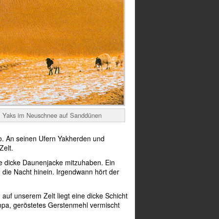
Yaks im Neuschnee auf Sanddünen
o. An seinen Ufern Yakherden und
Zelt.
ine dicke Daunenjacke mitzuhaben. Ein
in die Nacht hinein. Irgendwann hört der
auf unserem Zelt liegt eine dicke Schicht
mpa, geröstetes Gerstenmehl vermischt