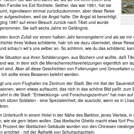
en Familie ins Exil flüchtete. Seither, das war 1961, hat sie
äumt, irgendwann einmal zurückzukommen, aber diese Reise
 aufgeschoben, weil sie Angst hatte. Die Angst ist berechtigt.
 ging 1987 auf einen Besuch zurück nach Tibet und wurde
genommen. Sie saß sechs Jahre im Gefängnis.
eten durch Zufall vor einem halben Jahr kennengelernt und als sie mir
hichte ihres Volkes schilderte, hab' ich sie dazu überredet, diese Rei
nd schau'n wir's uns selber an. So schlimm, wie du das schilderst, kan
die Situation aus ihren Schilderungen, aus Büchern und wußte, daß Tibe
and war, in dem sich die Menschenrechtsverletzungen eigentlich am la
rt sind. Aber all diese Geschichten von Folterungen und Greueltaten 
 Ich sollte eines Besseren belehrt werden.
ngt uns vom Flughafen ins Zentrum der Stadt. Bei mir löst der Sauerst
sionen, wenn etwas auftaucht, das nich in das schöne Bild paßt: zum B
fahrt in die Stadt: "Entwicklungs- und Forschungszentrum" hat man auf 
lich sitzen Soldaten - eine Spezialeinheit, die ausrückt, wenn es in Lha
ären.
n Unterkunft in einem Hotel in der Nähe des Barkhor, jenes Viertels, in
n, wie sie gern leben wollen. Das tibetische Ghetto macht etwa fünf Pr
95 Prozent der tibetischen Gebäude wurden von den Chinesen niedergew
 errichtet - mit der Ästhetik von Schuhschachteln.