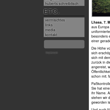
huberts schreibtisch
ETC.
vermischtes
Lhasa, 7. 
links
aus Europa 
media
uniformiert
kontakt
besonders e
einer gerad
Die Höhe vo
sich erschöp
Impressum
sich mit dem
zurück in d
angereist, 
Öffentlichke
schon mit. 
Paßkontroll
Sie hat ein
ihr Name. A
stehen wir 
geworden is
Und auch für