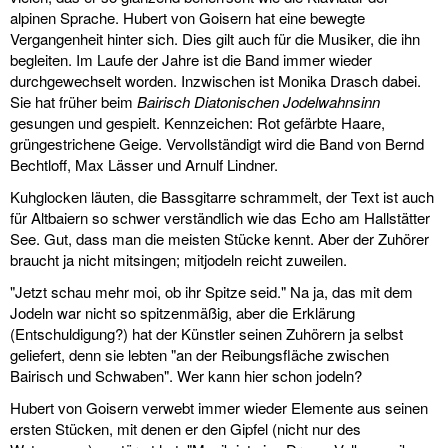
alpinen Sprache. Hubert von Goisern hat eine bewegte
Vergangenheit hinter sich. Dies gilt auch für die Musiker, die ihn
begleiten. Im Laufe der Jahre ist die Band immer wieder
durchgewechselt worden. Inzwischen ist Monika Drasch dabei.
Sie hat früher beim
Bairisch Diatonischen Jodelwahnsinn
gesungen und gespielt. Kennzeichen: Rot gefärbte Haare,
grüngestrichene Geige. Vervollständigt wird die Band von Bernd
Bechtloff, Max Lässer und Arnulf Lindner.
Kuhglocken läuten, die Bassgitarre schrammelt, der Text ist auch
für Altbaiern so schwer verständlich wie das Echo am Hallstätter
See. Gut, dass man die meisten Stücke kennt. Aber der Zuhörer
braucht ja nicht mitsingen; mitjodeln reicht zuweilen.
"Jetzt schau mehr moi, ob ihr Spitze seid." Na ja, das mit dem
Jodeln war nicht so spitzenmäßig, aber die Erklärung
(Entschuldigung?) hat der Künstler seinen Zuhörern ja selbst
geliefert, denn sie lebten "an der Reibungsfläche zwischen
Bairisch und Schwaben". Wer kann hier schon jodeln?
Hubert von Goisern verwebt immer wieder Elemente aus seinen
ersten Stücken, mit denen er den Gipfel (nicht nur des