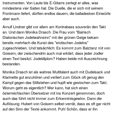
Instrumenten. Von Laute bis E-Gitarre zerlegt er alles, was
mindestens vier Saiten hat. Die Duelle, die er sich mit seinem
Frontmann liefert, dürften endlos dauern, die balladesken Einwürfe
aber auch.
Arnulf Lindner gibt vor allem am Kontrabass souverän den Takt
an. Und dann Monika Drasch. Die Frau vom "Bairisch
Diatonischen Jodelwahnsinn" mit der grünen Geige bekam
bereits mehrfach die Kunst des "erotischen Jodelns"
zugeschrieben. Und tatsächlich: Es kommt zum Balztanz mit von
Goisern, der zwischendrin auch mal erklärt, dass jeder Jodler
einen Text besitzt. Jodeldiplom? Haben beide mit Auszeichnung
bestanden.
Monika Drasch ist als wahres Multitalent auch mit Dudelsack und
Klarinette gut anzuhören und verliert zum Glück oft genug den
Kampf gegen das Stillstehen und hupft wie gestochen zum Takt.
Worum geht es eigentlich? Wer kann, hat sich einen
österreichischen Übersetzer mit ins Konzert genommen, doch
auch das führt nicht immer zum Erkenntnisgewinn. Dann die
Auflösung: Hubert von Goisern selbst verrät, dass es oft gar nicht
auf den Sinn der Texte ankommt. Puh! Schön, dass er ihn