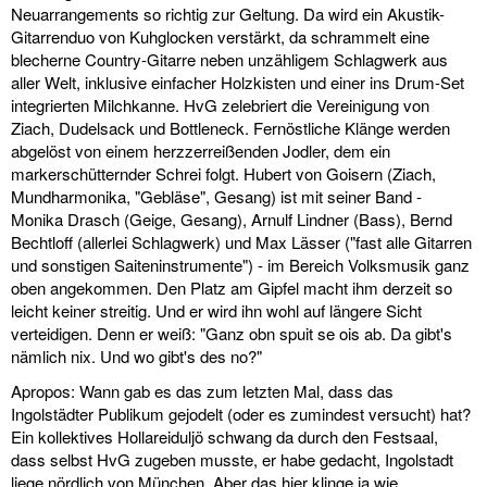
Neuarrangements so richtig zur Geltung. Da wird ein Akustik-
Gitarrenduo von Kuhglocken verstärkt, da schrammelt eine
blecherne Country-Gitarre neben unzähligem Schlagwerk aus
aller Welt, inklusive einfacher Holzkisten und einer ins Drum-Set
integrierten Milchkanne. HvG zelebriert die Vereinigung von
Ziach, Dudelsack und Bottleneck. Fernöstliche Klänge werden
abgelöst von einem herzzerreißenden Jodler, dem ein
markerschütternder Schrei folgt. Hubert von Goisern (Ziach,
Mundharmonika, "Gebläse", Gesang) ist mit seiner Band -
Monika Drasch (Geige, Gesang), Arnulf Lindner (Bass), Bernd
Bechtloff (allerlei Schlagwerk) und Max Lässer ("fast alle Gitarren
und sonstigen Saiteninstrumente") - im Bereich Volksmusik ganz
oben angekommen. Den Platz am Gipfel macht ihm derzeit so
leicht keiner streitig. Und er wird ihn wohl auf längere Sicht
verteidigen. Denn er weiß: "Ganz obn spuit se ois ab. Da gibt's
nämlich nix. Und wo gibt's des no?"
Apropos: Wann gab es das zum letzten Mal, dass das
Ingolstädter Publikum gejodelt (oder es zumindest versucht) hat?
Ein kollektives Hollareiduljö schwang da durch den Festsaal,
dass selbst HvG zugeben musste, er habe gedacht, Ingolstadt
liege nördlich von München. Aber das hier klinge ja wie