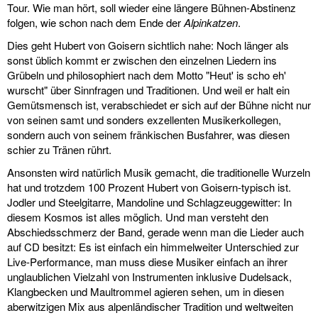
Tour. Wie man hört, soll wieder eine längere Bühnen-Abstinenz
folgen, wie schon nach dem Ende der
Alpinkatzen
.
Dies geht Hubert von Goisern sichtlich nahe: Noch länger als
sonst üblich kommt er zwischen den einzelnen Liedern ins
Grübeln und philosophiert nach dem Motto "Heut' is scho eh'
wurscht" über Sinnfragen und Traditionen. Und weil er halt ein
Gemütsmensch ist, verabschiedet er sich auf der Bühne nicht nur
von seinen samt und sonders exzellenten Musikerkollegen,
sondern auch von seinem fränkischen Busfahrer, was diesen
schier zu Tränen rührt.
Ansonsten wird natürlich Musik gemacht, die traditionelle Wurzeln
hat und trotzdem 100 Prozent Hubert von Goisern-typisch ist.
Jodler und Steelgitarre, Mandoline und Schlagzeuggewitter: In
diesem Kosmos ist alles möglich. Und man versteht den
Abschiedsschmerz der Band, gerade wenn man die Lieder auch
auf CD besitzt: Es ist einfach ein himmelweiter Unterschied zur
Live-Performance, man muss diese Musiker einfach an ihrer
unglaublichen Vielzahl von Instrumenten inklusive Dudelsack,
Klangbecken und Maultrommel agieren sehen, um in diesen
aberwitzigen Mix aus alpenländischer Tradition und weltweiten