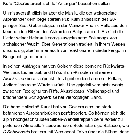
Kurs "Oberöstereichisch für Anfänger" besuchen sollen.
Unmissverständlich ist aber die Musik, die der weltgereiste
Alpenländer dem begeisterten Publikum anlässlich des 20-
jährigen 3sat-Geburtstages in der Mainzer Phönix-Halle aus den
keuchenden Ritzen des Akkordeon-Balgs zaubert. Es sind die
Lieder seiner Heimat, knorrig-ausgelassene Folksongs von
archaischer Wucht, über Generationen tradiert, in ihrem Wesen
unschuldig, aber immer auch von reaktionärem Gedankengut in
Beugehaft genommen.
In seinen Anfängen hat von Goisern diese bornierte Rückwärts-
Welt aus Eichenlaub und Hirschhorn-Knöpfen mit seinen
Alpinkatzen
böse verpunkt. Jetzt gibt er den Ländlern, Polkas,
Jodlern ihre reine Würde zurück. Und gejodelt wird nicht wenig
zwischen Rockgitarren-Riffs, Akustikbass, Violinenspiel und
krachendem Schlagwerk seiner vierköpfigen Band.
Die hohe Holladihö-Kunst hat von Goisern einst an stark
befahrenen Autobahnbrücken perfektioniert. So können sich die
alpin hochgeschraubten Silben-Wendeltreppen beim
Kohler
zu
perlenden Almdudlern auswachsen. Bodenständige Balladen, wie
D'Schwoagrin
brettern mit Westcoast-Drive über die Bühne, dann