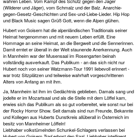
wahren Leben. Vom Kampf des Schütz gegen den Jager
(Wilderer und Jäger), vom Schmalz und der Balz. Anarchie-
gegen-Gesetz-Geschichten und Sex-und-Liebe-Lieder. Hip Hop
und Black Music sagen Grüß Gott, wenn die Alpen glühen.
Hubert von Goisern hat die alpenländischen Traditionals seiner
Heimat hergenommen und mit neuem Leben erfüllt. Eine
Hommage an seine Heimat, an die Bergwelt und die Sennerinnen.
Damit erntet er überall in der Welt staunende Anerkennung. Auch
in Mannheim war der Musensaal im Rosengarten beinah
vollständig ausverkauft. Das Publikum - an das sich nicht nur
Hubert noch von seiner Watzmann-Tour 1991 liebevoll erinnert -
war trotz Sitzplätzen und teilweise wahrhaft vorgeschrittenen
Alters von Anfang an mit ihm.
Ja, Mannheim ist ihm im Gedächtnis geblieben. Damals sang und
jodelte er im Mozartsaal und als die Stelle mit dem Löffel kam,
erwies sich das Publikum als so gut vorbereitet, wie sonst nur bei
der Rocky Horror Show. Seit damals sind nun Freunde, Bekannte
und Kollegen aus Huberts Dunstkreis allüberall in Österreich im
besitz von Mannheimer Löffeln!
Liebhaber volkstümelnden Schunkel-Schlagers verlassen bei
Hubert von Goisern
Trad
erbost den Saal. Liebhaber intelligent