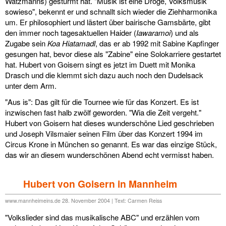
Watzmanns) gestürmt hat. "Musik ist eine Droge, Volksmusik
sowieso", bekennt er und schnallt sich wieder die Ziehharmonika
um. Er philosophiert und lästert über bairische Gamsbärte, gibt
den immer noch tagesaktuellen Haider (
Iawaramoi
) und als
Zugabe sein
Koa Hiatamadl
, das er ab 1992 mit Sabine Kapfinger
gesungen hat, bevor diese als "Zabine" eine Solokarriere gestartet
hat. Hubert von Goisern singt es jetzt im Duett mit Monika
Drasch und die klemmt sich dazu auch noch den Dudelsack
unter dem Arm.
"Aus is": Das gilt für die Tournee wie für das Konzert. Es ist
inzwischen fast halb zwölf geworden. "Wia die Zeit vergeht."
Hubert von Goisern hat dieses wunderschöne Lied geschrieben
und Joseph Vilsmaier seinen Film über das Konzert 1994 im
Circus Krone in München so genannt. Es war das einzige Stück,
das wir an diesem wunderschönen Abend echt vermisst haben.
Hubert von Goisern in Mannheim
www.mannheimeins.de 28. November 2004 | Text: Carmen Reiss
"Volkslieder sind das musikalische ABC" und erzählen vom