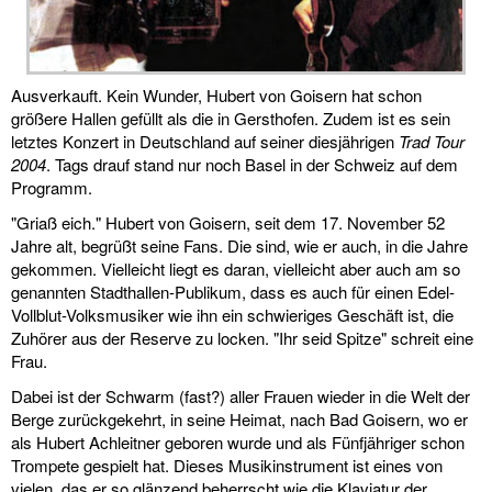
Ausverkauft. Kein Wunder, Hubert von Goisern hat schon
größere Hallen gefüllt als die in Gersthofen. Zudem ist es sein
letztes Konzert in Deutschland auf seiner diesjährigen
Trad Tour
2004
. Tags drauf stand nur noch Basel in der Schweiz auf dem
Programm.
"Griaß eich." Hubert von Goisern, seit dem 17. November 52
Jahre alt, begrüßt seine Fans. Die sind, wie er auch, in die Jahre
gekommen. Vielleicht liegt es daran, vielleicht aber auch am so
genannten Stadthallen-Publikum, dass es auch für einen Edel-
Vollblut-Volksmusiker wie ihn ein schwieriges Geschäft ist, die
Zuhörer aus der Reserve zu locken. "Ihr seid Spitze" schreit eine
Frau.
Dabei ist der Schwarm (fast?) aller Frauen wieder in die Welt der
Berge zurückgekehrt, in seine Heimat, nach Bad Goisern, wo er
als Hubert Achleitner geboren wurde und als Fünfjähriger schon
Trompete gespielt hat. Dieses Musikinstrument ist eines von
vielen, das er so glänzend beherrscht wie die Klaviatur der