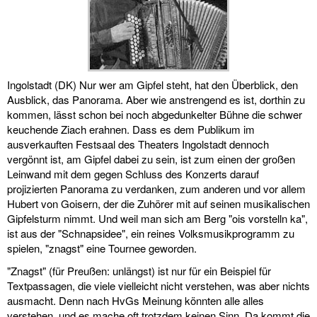
links
media
kontakt
Ingolstadt (DK) Nur wer am Gipfel steht, hat den Überblick, den
Ausblick, das Panorama. Aber wie anstrengend es ist, dorthin zu
kommen, lässt schon bei noch abgedunkelter Bühne die schwer
keuchende Ziach erahnen. Dass es dem Publikum im
ausverkauften Festsaal des Theaters Ingolstadt dennoch
Impressum
vergönnt ist, am Gipfel dabei zu sein, ist zum einen der großen
Leinwand mit dem gegen Schluss des Konzerts darauf
projizierten Panorama zu verdanken, zum anderen und vor allem
Hubert von Goisern, der die Zuhörer mit auf seinen musikalischen
Gipfelsturm nimmt. Und weil man sich am Berg "ois vorstelln ka",
ist aus der "Schnapsidee", ein reines Volksmusikprogramm zu
spielen, "znagst" eine Tournee geworden.
"Znagst" (für Preußen: unlängst) ist nur für ein Beispiel für
Textpassagen, die viele vielleicht nicht verstehen, was aber nichts
ausmacht. Denn nach HvGs Meinung könnten alle alles
verstehen, und es mache oft trotzdem keinen Sinn. Da kommt die