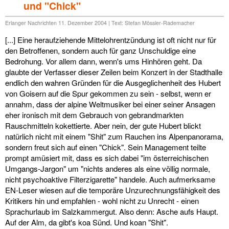
und "Chick"
Erlanger Nachrichten 11. Dezember 2004 | Text: Stefan Mössler-Rademacher
[...] Eine heraufziehende Mittelohrentzündung ist oft nicht nur für
den Betroffenen, sondern auch für ganz Unschuldige eine
Bedrohung. Vor allem dann, wenn's ums Hinhören geht. Da
glaubte der Verfasser dieser Zeilen beim Konzert in der Stadthalle
endlich den wahren Gründen für die Ausgeglichenheit des Hubert
von Goisern auf die Spur gekommen zu sein - selbst, wenn er
annahm, dass der alpine Weltmusiker bei einer seiner Ansagen
eher ironisch mit dem Gebrauch von gebrandmarkten
Rauschmitteln kokettierte. Aber nein, der gute Hubert blickt
natürlich nicht mit einem "Shit" zum Rauchen ins Alpenpanorama,
sondern freut sich auf einen "Chick". Sein Management teilte
prompt amüsiert mit, dass es sich dabei "im österreichischen
Umgangs-Jargon" um "nichts anderes als eine völlig normale,
nicht psychoaktive Filterzigarette" handele. Auch aufmerksame
EN-Leser wiesen auf die temporäre Unzurechnungsfähigkeit des
Kritikers hin und empfahlen - wohl nicht zu Unrecht - einen
Sprachurlaub im Salzkammergut. Also denn: Asche aufs Haupt.
Auf der Alm, da gibt's koa Sünd. Und koan "Shit".