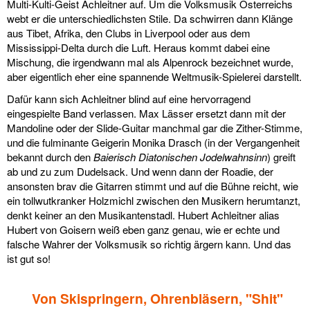
Multi-Kulti-Geist Achleitner auf. Um die Volksmusik Österreichs
webt er die unterschiedlichsten Stile. Da schwirren dann Klänge
aus Tibet, Afrika, den Clubs in Liverpool oder aus dem
Mississippi-Delta durch die Luft. Heraus kommt dabei eine
Mischung, die irgendwann mal als Alpenrock bezeichnet wurde,
aber eigentlich eher eine spannende Weltmusik-Spielerei darstellt.
Dafür kann sich Achleitner blind auf eine hervorragend
eingespielte Band verlassen. Max Lässer ersetzt dann mit der
Mandoline oder der Slide-Guitar manchmal gar die Zither-Stimme,
und die fulminante Geigerin Monika Drasch (in der Vergangenheit
bekannt durch den
Baierisch Diatonischen Jodelwahnsinn
) greift
ab und zu zum Dudelsack. Und wenn dann der Roadie, der
ansonsten brav die Gitarren stimmt und auf die Bühne reicht, wie
ein tollwutkranker Holzmichl zwischen den Musikern herumtanzt,
denkt keiner an den Musikantenstadl. Hubert Achleitner alias
Hubert von Goisern weiß eben ganz genau, wie er echte und
falsche Wahrer der Volksmusik so richtig ärgern kann. Und das
ist gut so!
Von Skispringern, Ohrenbläsern, "Shit"