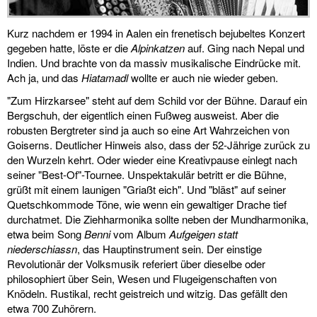
Kurz nachdem er 1994 in Aalen ein frenetisch bejubeltes Konzert
gegeben hatte, löste er die
Alpinkatzen
auf. Ging nach Nepal und
Indien. Und brachte von da massiv musikalische Eindrücke mit.
Ach ja, und das
Hiatamadl
wollte er auch nie wieder geben.
"Zum Hirzkarsee" steht auf dem Schild vor der Bühne. Darauf ein
Bergschuh, der eigentlich einen Fußweg ausweist. Aber die
robusten Bergtreter sind ja auch so eine Art Wahrzeichen von
Goiserns. Deutlicher Hinweis also, dass der 52-Jährige zurück zu
den Wurzeln kehrt. Oder wieder eine Kreativpause einlegt nach
seiner "Best-Of"-Tournee. Unspektakulär betritt er die Bühne,
grüßt mit einem launigen "Griaßt eich". Und "bläst" auf seiner
Quetschkommode Töne, wie wenn ein gewaltiger Drache tief
durchatmet. Die Ziehharmonika sollte neben der Mundharmonika,
etwa beim Song
Benni
vom Album
Aufgeigen statt
niederschiassn
, das Hauptinstrument sein. Der einstige
Revolutionär der Volksmusik referiert über dieselbe oder
philosophiert über Sein, Wesen und Flugeigenschaften von
Knödeln. Rustikal, recht geistreich und witzig. Das gefällt den
etwa 700 Zuhörern.