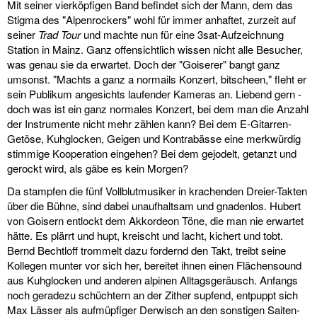
Mit seiner vierköpfigen Band befindet sich der Mann, dem das
Stigma des "Alpenrockers" wohl für immer anhaftet, zurzeit auf
seiner
Trad
Tour
und machte nun für eine 3sat-Aufzeichnung
Station in Mainz. Ganz offensichtlich wissen nicht alle Besucher,
was genau sie da erwartet. Doch der "Goiserer" bangt ganz
umsonst. "Machts a ganz a normails Konzert, bitscheen," fleht er
sein Publikum angesichts laufender Kameras an. Liebend gern -
doch was ist ein ganz normales Konzert, bei dem man die Anzahl
der Instrumente nicht mehr zählen kann? Bei dem E-Gitarren-
Getöse, Kuhglocken, Geigen und Kontrabässe eine merkwürdig
stimmige Kooperation eingehen? Bei dem gejodelt, getanzt und
gerockt wird, als gäbe es kein Morgen?
Da stampfen die fünf Vollblutmusiker in krachenden Dreier-Takten
über die Bühne, sind dabei unaufhaltsam und gnadenlos. Hubert
von Goisern entlockt dem Akkordeon Töne, die man nie erwartet
hätte. Es plärrt und hupt, kreischt und lacht, kichert und tobt.
Bernd Bechtloff trommelt dazu fordernd den Takt, treibt seine
Kollegen munter vor sich her, bereitet ihnen einen Flächensound
aus Kuhglocken und anderen alpinen Alltagsgeräusch. Anfangs
noch geradezu schüchtern an der Zither supfend, entpuppt sich
Max Lässer als aufmüpfiger Derwisch an den sonstigen Saiten-