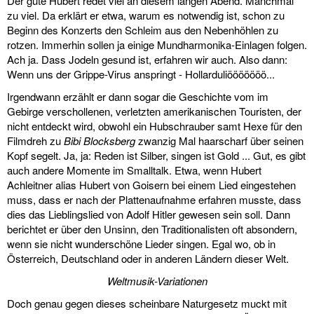
Der gute Hubert redet viel an diesem langen Abend. Manchmal
zu viel. Da erklärt er etwa, warum es notwendig ist, schon zu
Beginn des Konzerts den Schleim aus den Nebenhöhlen zu
rotzen. Immerhin sollen ja einige Mundharmonika-Einlagen folgen.
Ach ja. Dass Jodeln gesund ist, erfahren wir auch. Also dann:
Wenn uns der Grippe-Virus anspringt - Hollarduliööööööö...
Irgendwann erzählt er dann sogar die Geschichte vom im
Gebirge verschollenen, verletzten amerikanischen Touristen, der
nicht entdeckt wird, obwohl ein Hubschrauber samt Hexe für den
Filmdreh zu
Bibi Blocksberg
zwanzig Mal haarscharf über seinen
Kopf segelt. Ja, ja: Reden ist Silber, singen ist Gold ... Gut, es gibt
auch andere Momente im Smalltalk. Etwa, wenn Hubert
Achleitner alias Hubert von Goisern bei einem Lied eingestehen
muss, dass er nach der Plattenaufnahme erfahren musste, dass
dies das Lieblingslied von Adolf Hitler gewesen sein soll. Dann
berichtet er über den Unsinn, den Traditionalisten oft absondern,
wenn sie nicht wunderschöne Lieder singen. Egal wo, ob in
Österreich, Deutschland oder in anderen Ländern dieser Welt.
Weltmusik-Variationen
Doch genau gegen dieses scheinbare Naturgesetz muckt mit