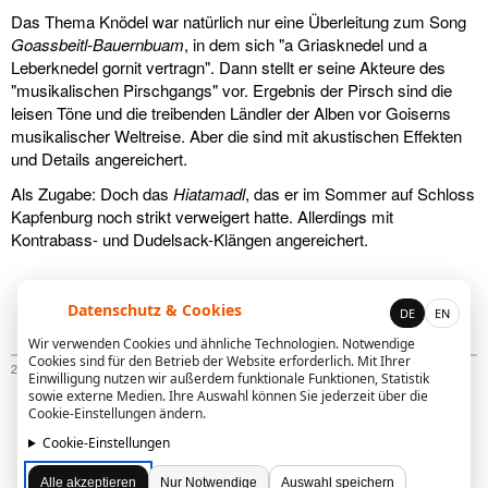
Das Thema Knödel war natürlich nur eine Überleitung zum Song
Goassbeitl-Bauernbuam
, in dem sich "a Griasknedel und a
Leberknedel gornit vertragn". Dann stellt er seine Akteure des
"musikalischen Pirschgangs" vor. Ergebnis der Pirsch sind die
leisen Töne und die treibenden Ländler der Alben vor Goiserns
musikalischer Weltreise. Aber die sind mit akustischen Effekten
und Details angereichert.
Als Zugabe: Doch das
Hiatamadl
, das er im Sommer auf Schloss
Kapfenburg noch strikt verweigert hatte. Allerdings mit
Kontrabass- und Dudelsack-Klängen angereichert.
Hubert von Goisern: Live in Germering -
Datenschutz & Cookies
DE
EN
26. November 2004
Wir verwenden Cookies und ähnliche Technologien. Notwendige
Cookies sind für den Betrieb der Website erforderlich. Mit Ihrer
27. November 2004 | Fotos: © Elli Christl
Einwilligung nutzen wir außerdem funktionale Funktionen, Statistik
sowie externe Medien. Ihre Auswahl können Sie jederzeit über die
Cookie-Einstellungen ändern.
Cookie-Einstellungen
Alle akzeptieren
Nur Notwendige
Auswahl speichern