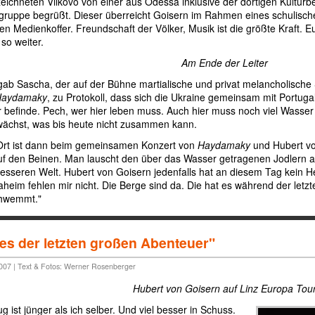
eichneten Vilkovo von einer aus Odessa inklusive der dortigen Kulturb
ruppe begrüßt. Dieser überreicht Goisern im Rahmen eines schulisch
en Medienkoffer. Freundschaft der Völker, Musik ist die größte Kraf
so weiter.
Am Ende der Leiter
gab Sascha, der auf der Bühne martialische und privat melancholische 
Haydamaky
, zu Protokoll, dass sich die Ukraine gemeinsam mit Portu
r befinde. Pech, wer hier leben muss. Auch hier muss noch viel Wasser
chst, was bis heute nicht zusammen kann.
Ort ist dann beim gemeinsamen Konzert von
Haydamaky
und Hubert vo
uf den Beinen. Man lauscht den über das Wasser getragenen Jodlern al
 besseren Welt. Hubert von Goisern jedenfalls hat an diesem Tag kein
aheim fehlen mir nicht. Die Berge sind da. Die hat es während der letz
chwemmt."
es der letzten großen Abenteuer"
2007 | Text & Fotos: Werner Rosenberger
Hubert von Goisern auf Linz Europa Tou
 ist jünger als ich selber. Und viel besser in Schuss.