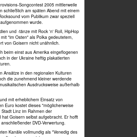
visions-Songcontest 2005 mittlerweile
n schließlich am späten Abend mit einem
 Rocksound vom Publikum zwar speziell
ar aufgenommen wurde.
dien und -tänze mit Rock 'n' Roll, HipHop
h mit "im Osten" als Polka gedeutetem,
rt von Goisern nicht unähnlich.
ich beim einst aus Amerika eingeflogenen
ch in der Ukraine heftig plakatierten
turen.
en Ansätze in den regionalen Kulturen
noch die zunehmend kleiner werdende
 musikalischen Ausdrucksweise außerhalb
und mit erheblichem Einsatz von
nen Euro kostet dieses "möglicherweise
ie Stadt Linz im Rahmen der
 hat Goisern selbst aufgebracht. Er hofft
t anschließender DVD-Verwertung.
eten Kanäle vollmundig als "Venedig des