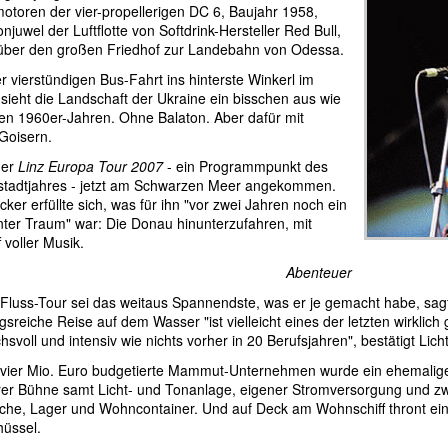
otoren der vier-propellerigen DC 6, Baujahr 1958,
njuwel der Luftflotte von Softdrink-Hersteller Red Bull,
über den großen Friedhof zur Landebahn von Odessa.
 vierstündigen Bus-Fahrt ins hinterste Winkerl im
sieht die Landschaft der Ukraine ein bisschen aus wie
en 1960er-Jahren. Ohne Balaton. Aber dafür mit
Goisern.
der
Linz Europa Tour 2007
- ein Programmpunkt des
stadtjahres - jetzt am Schwarzen Meer angekommen.
ker erfüllte sich, was für ihn "vor zwei Jahren noch ein
nter Traum" war: Die Donau hinunterzufahren, mit
 voller Musik.
Abenteuer
Fluss-Tour sei das weitaus Spannendste, was er je gemacht habe, sagt
sreiche Reise auf dem Wasser "ist vielleicht eines der letzten wirklic
svoll und intensiv wie nichts vorher in 20 Berufsjahren", bestätigt Li
 vier Mio. Euro budgetierte Mammut-Unternehmen wurde ein ehemaliger 
rer Bühne samt Licht- und Tonanlage, eigener Stromversorgung und 
che, Lager und Wohncontainer. Und auf Deck am Wohnschiff thront e
hüssel.