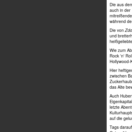
Die aus dem
auch in der
mitreißende
während de
Die von
Zdo
und bretter
heißgeliebt
Wie zum Ab
Rock 'n' Ro
Hollywood-K
Hier heftig
zwischen Ba
Zuckerhaube
das Alte b
Auch Hubert
Eigenkapita
letzte Aben
Kulturhaupts
auf die gel
Tags darauf