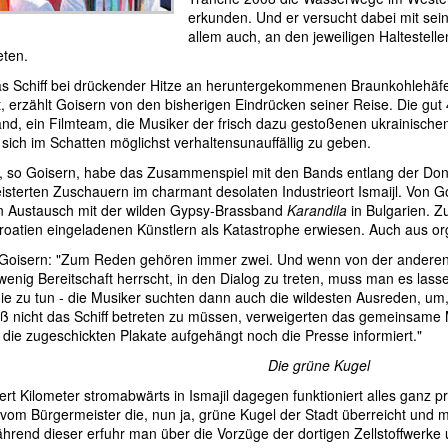
erkunden. Und er versucht dabei mit sei
allem auch, an den jeweiligen Haltestelle
eten.
s Schiff bei drückender Hitze an heruntergekommenen Braunkohlehäf
t, erzählt Goisern von den bisherigen Eindrücken seiner Reise. Die gut
nd, ein Filmteam, die Musiker der frisch dazu gestoßenen ukrainisch
 sich im Schatten möglichst verhaltensunauffällig zu geben.
, so Goisern, habe das Zusammenspiel mit den Bands entlang der Dona
eisterten Zuschauern im charmant desolaten Industrieort Ismaijl. Von 
n Austausch mit der wilden Gypsy-Brassband
Karandila
in Bulgarien. Z
Kroatien eingeladenen Künstlern als Katastrophe erwiesen. Auch aus org
Goisern: "Zum Reden gehören immer zwei. Und wenn von der anderen 
wenig Bereitschaft herrscht, in den Dialog zu treten, muss man es lasse
ie zu tun - die Musiker suchten dann auch die wildesten Ausreden, 
oß nicht das Schiff betreten zu müssen, verweigerten das gemeinsame M
 die zugeschickten Plakate aufgehängt noch die Presse informiert."
Die grüne Kugel
ert Kilometer stromabwärts in Ismajil dagegen funktioniert alles ganz 
vom Bürgermeister die, nun ja, grüne Kugel der Stadt überreicht und m
hrend dieser erfuhr man über die Vorzüge der dortigen Zellstoffwerke u