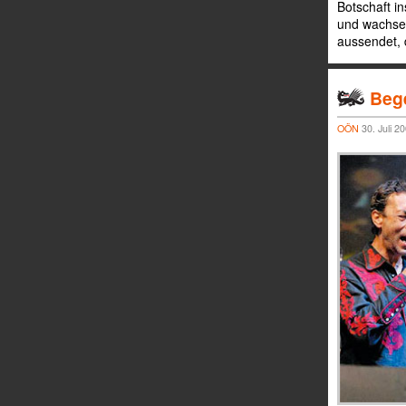
Botschaft i
und wachsen
aussendet,
Beg
OÖN
30. Juli 2