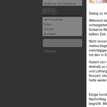
huberts schreibtisch
ETC.
Dialog zu tr
vermischtes
Während da
links
vorbeigleite
media
Goiserns Ba
kontakt
selben Zeit,
Nicht immer
restlos beg
mehrtägige
Impressum
mit den in 
Hubert von 
deshalb zu 
und Letharg
Konzert, bl
hatte weder
Einige hund
Nachmittag 
begrüßt. Wä