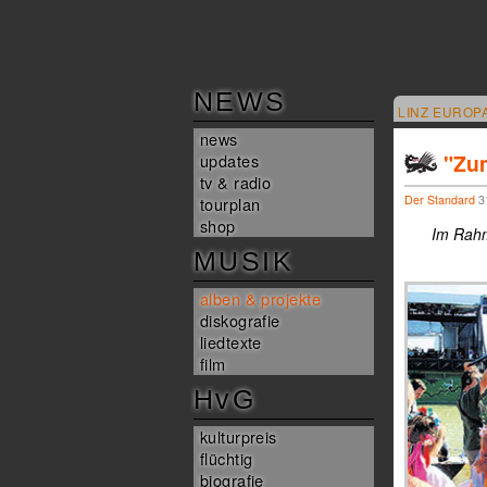
NEWS
LINZ EUROP
news
"Zu
updates
tv & radio
Der Standard
31
tourplan
shop
Im Rahm
MUSIK
alben & projekte
diskografie
liedtexte
film
HvG
kulturpreis
flüchtig
biografie