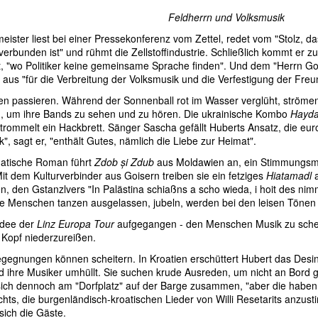
Feldherrn und Volksmusik
eister liest bei einer Pressekonferenz vom Zettel, redet vom "Stolz, d
erbunden ist" und rühmt die Zellstoffindustrie. Schließlich kommt er zu
t, "wo Politiker keine gemeinsame Sprache finden". Und dem "Herrn Go
 aus "für die Verbreitung der Volksmusik und die Verfestigung der Fre
 passieren. Während der Sonnenball rot im Wasser verglüht, ströme
, um ihre Bands zu sehen und zu hören. Die ukrainische Kombo
Hayd
trommelt ein Hackbrett. Sänger Sascha gefällt Huberts Ansatz, die europ
", sagt er, "enthält Gutes, nämlich die Liebe zur Heimat".
matische Roman führt
Zdob și Zdub
aus Moldawien an, ein Stimmungsma
Mit dem Kulturverbinder aus Goisern treiben sie ein fetziges
Hiatamadl
a
en, den Gstanzlvers "In Palästina schiaßns a scho wieda, i hoit des ni
die Menschen tanzen ausgelassen, jubeln, werden bei den leisen Tönen
 Idee der
Linz Europa Tour
aufgegangen - den Menschen Musik zu schen
Kopf niederzureißen.
gegnungen können scheitern. In Kroatien erschüttert Hubert das Desin
 ihre Musiker umhüllt. Sie suchen krude Ausreden, um nicht an Bor
ich dennoch am "Dorfplatz" auf der Barge zusammen, "aber die haben s
chts, die burgenländisch-kroatischen Lieder von Willi Resetarits anzusti
sich die Gäste.