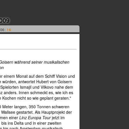
009
006:
16
Goisern während seiner musikalischen
on
er einem Monat auf dem Schiff Vision und
n würden, antwortet Hubert von Goisern
 Spielorten Ismajil und Vilkovo nahe dem
z anders. Innen schmeckt es, wie ich es
m Kochen nicht so wie geplant geraten."
80 Meter langen, 350 Tonnen schweren
 Wallsee gestartet. Als Hauptprojekt der
ahmen einer
Linz Europa Tour
jetzt im
s ins Delta und in einer zweiten
n bis nach Amsterdam musikalisch