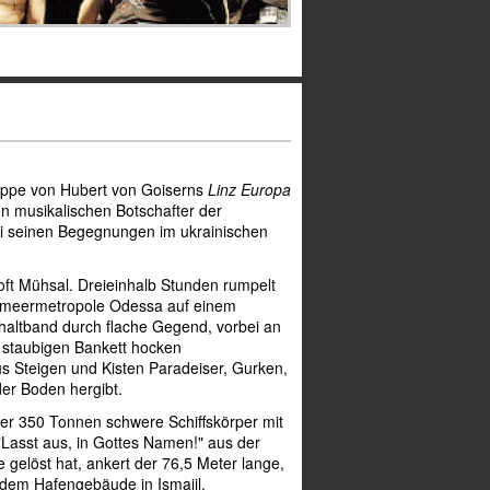
tappe von Hubert von Goiserns
Linz Europa
 musikalischen Botschafter der
ei seinen Begegnungen im ukrainischen
t Mühsal. Dreieinhalb Stunden rumpelt
zmeermetropole Odessa auf einem
haltband durch flache Gegend, vorbei an
 staubigen Bankett hocken
us Steigen und Kisten Paradeiser, Gurken,
der Boden hergibt.
er 350 Tonnen schwere Schiffskörper mit
Lasst aus, in Gottes Namen!" aus der
 gelöst hat, ankert der 76,5 Meter lange,
dem Hafengebäude in Ismajil.