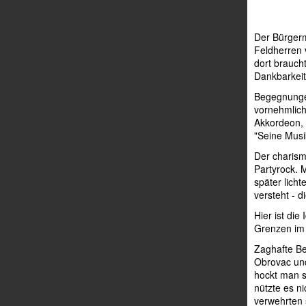
Der Bürgerm
Feldherren v
dort brauch
Dankbarkeit
Begegnungen
vornehmlich
Akkordeon, 
"Seine Musik
Der charis
Partyrock. 
später licht
versteht - 
Hier ist die
Grenzen im 
Zaghafte Be
Obrovac und
hockt man s
nützte es ni
verwehrten 