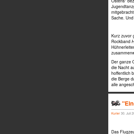
Ostens" bez
Jugendtanzg
mitgebracht
Sache. Und 
Kurz zuvor 
Rockband
Hühnerleite
zusammenwä
Der ganze 
die Nacht a
hoffentlich
die Berge d
alle anges
"Ein
Kurier
30. Juli 
Das Flugzeug