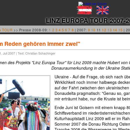
LINZ EUROPA TOUR 2007-2
A TOUR
>> Presse 2008-09:
1
2
3
4
5
6
7
8
| 2007:
9
10
11
12
13
14
15
| 2
m Reden gehören immer zwei"
. Juli 2007 | Text: Christian Schachinger
en des Projekts "Linz Europa Tour" für Linz 2009 machte Hubert von 
Donauraumerkundung in der Ukraine Stati
Ukraine - Auf die Frage, ob sich nach üb
Wirklichkeit noch immer halbwegs decke
auf der Fahrt zwischen den ukrainischen
Donaudelta pragmatisch: "Genau so, gan
mir erträumt habe, nur die Kruste ist bei
Ende Juni ist Goisern mit einem knapp 
Schiffsverband im niederösterreichischen
Kulturhauptstadt Linz 2009 will er im R
Sommer 2007 die Donau Richtung Osten bi
Tranche 2008 die Wasserwege im Weste