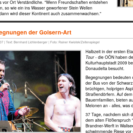
ns vor Ort Verständliche. "Wenn Freundschaften entstehen
, so wie ein ins Wasser geworfener Stein Wellen
 dann wird dieser Kontinent auch zusammenwachsen."
egnungen der Goisern-Art
007 | Text: Bernhard Lichtenberger | Foto: Rainer Kwiotek/Zeitenspiegel
Halbzeit in der ersten E
Tour
- die OÖN haben den
Kulturhauptstadt 2009 b
Donaudelta besucht.
Begegnungen bedeuten of
der Bus von der Schwar
brüchigen, holprigen Asp
Straßendörfern. Auf dem
Bauernfamilien, bieten a
Melonen an - alles, was 
37 Tage, nachdem sich d
dem alten Flößerspruch "
Brandner-Werft in Wallsee
schwimmende Riese vor 