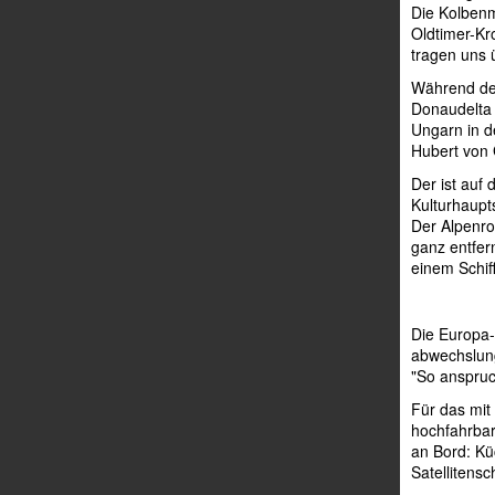
Die Kolbenm
Oldtimer-Kro
tragen uns 
Während der
Donaudelta 
Ungarn in d
Hubert von 
Der ist auf 
Kulturhaupt
Der Alpenroc
ganz entfer
einem Schiff
Die Europa-
abwechslung
"So anspruch
Für das mit
hochfahrba
an Bord: Kü
Satellitensc