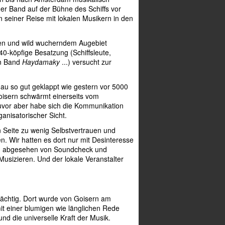
ner Band auf der Bühne des Schiffs vor
n seiner Reise mit lokalen Musikern in den
en und wild wucherndem Augebiet
 40-köpfige Besatzung (Schiffsleute,
en Band
Haydamaky
...) versucht zur
u so gut geklappt wie gestern vor 5000
Goisern schwärmt einerseits vom
uvor aber habe sich die Kommunikation
anisatorischer Sicht.
Seite zu wenig Selbstvertrauen und
n. Wir hatten es dort nur mit Desinteresse
um, abgesehen von Soundcheck und
usizieren. Und der lokale Veranstalter
prächtig. Dort wurde von Goisern am
it einer blumigen wie länglichen Rede
nd die universelle Kraft der Musik.