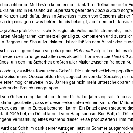
 benachbarten Moldawien kommenden, dank ihrer Teilnahme beim Euro
 Ukraine und in Russland als Superstars geltenden
Zdob și Zdub
sorgte
n Konzert auch dafür, dass im Anschluss Hubert von Goiserns alpiner
r Jodelpassagen etwas befremdet bis belustigt, aber dennoch dankb
b și Zdub
praktizierte Technik, regionale Volksmusikinstrumente, -melo
harten Metalgitarren kommerziell gefällig zu kombinieren und zusätzlic
em Reggae und Ska aufzufrisieren, ist schließlich dem Ansatz des Hube
schluss ein gemeinsam vorgetragenes
Hiatamadl
zeigte, handelt es s
ll, neben den Errungenschaften des aktuell in Form von
Die Hard 4.0
au
inos, um den mit Sicherheit größten aller Mittler zwischen fremden Kul
es Jodeln, da wildes Kasatschok-Gebrüll: Die unterschiedlichen populär
d Goisern und Odessa bilden hier, abgesehen von der Sprache, nur 
 einer möglicherweise in 20 Jahren gar nicht mehr unterscheidbaren
ewahrender Brauchtumsgruppen.
 von Goisern mag das ahnen. Immerhin hat er jahrelang sehr intensiv 
l daran gearbeitet, dass er diese Reise unternehmen kann. Vier Millio
teuer, das man in Europa bestehen kann". Ein Drittel davon steuerte d
tadt 2009 bei, ein Drittel kommt vom Hauptsponsor Red Bull, ein Drittel
ungene Vermarktung eines während dieser Reise produzierten Films mi
 wird das Schiff im dank seiner winzigen, jetzt im Sommer ausgetrockn