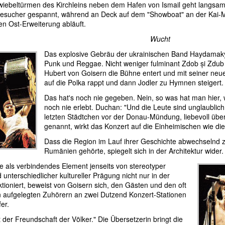
iebeltürmen des Kirchleins neben dem Hafen von Ismail geht langsam
esucher gespannt, während an Deck auf dem "Showboat" an der Kai-
en Ost-Erweiterung abläuft.
Wucht
Das explosive Gebräu der ukrainischen Band Haydamaky 
Punk und Reggae. Nicht weniger fulminant Zdob și Zdub
Hubert von Goisern die Bühne entert und mit seiner neu
auf die Polka rappt und dann Jodler zu Hymnen steigert.
Das hat's noch nie gegeben. Nein, so was hat man hier
noch nie erlebt. Duchan: "Und die Leute sind unglaublich
letzten Städtchen vor der Donau-Mündung, liebevoll übe
genannt, wirkt das Konzert auf die Einheimischen wie d
Dass die Region im Lauf ihrer Geschichte abwechselnd z
Rumänien gehörte, spiegelt sich in der Architektur wider.
e als verbindendes Element jenseits von stereotyper
 unterschiedlicher kultureller Prägung nicht nur in der
ktioniert, beweist von Goisern sich, den Gästen und den oft
aufgelegten Zuhörern an zwei Dutzend Konzert-Stationen
er.
 der Freundschaft der Völker." Die Übersetzerin bringt die