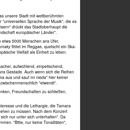
ass unsere Stadt mit weltberühmten
r "universellen Sprache der Musik", die es
isern" drückt das Stadtoberhaupt die
undschaft europäischer Länder".
n etwa 5000 Menschen ans Ufer,
amaky
flötet im Reggae, quetscht ein Ska-
äische Vielfalt als Einheit zu leben.
cher, aufwühlend, einpeitschend,
ns Gestade. Auch wenn sich die Reihen
mma aus und sauf mi nieda" hier keiner
 zwischenmenschlich "eiwendi".
ken, Freundschaften zu schließen,
teresse und die Lethargie, die Tamara
d gehen zu müssen. Nach dem Konzert
ich nur unter sich unterhalten". Da
mmen. "Bitte, nur keine Tonalitäten",