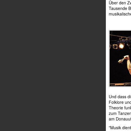
Über den Zw
Tausende B
musikalisch
Und dass di
Folklore und
Theorie fun
zum Tanzen 
am Donauuf
"Musik dient