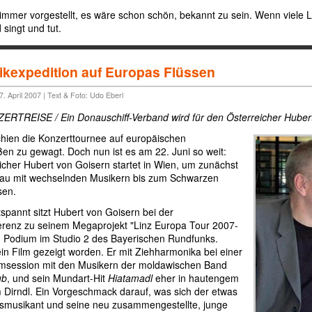
 immer vorgestellt, es wäre schon schön, bekannt zu sein. Wenn viele
 singt und tut.
kexpedition auf Europas Flüssen
. April 2007 | Text & Foto: Udo Eberl
ERTREISE / Ein Donauschiff-Verband wird für den Österreicher Huber
hien die Konzerttournee auf europäischen
en zu gewagt. Doch nun ist es am 22. Juni so weit:
icher Hubert von Goisern startet in Wien, um zunächst
nau mit wechselnden Musikern bis zum Schwarzen
sen.
tspannt sitzt Hubert von Goisern bei der
renz zu seinem Megaprojekt "Linz Europa Tour 2007-
 Podium im Studio 2 des Bayerischen Rundfunks.
ein Film gezeigt worden. Er mit Ziehharmonika bei einer
amsession mit den Musikern der moldawischen Band
ub
, und sein Mundart-Hit
Hiatamadl
eher in hautengem
m Dirndl. Ein Vorgeschmack darauf, was sich der etwas
smusikant und seine neu zusammengestellte, junge