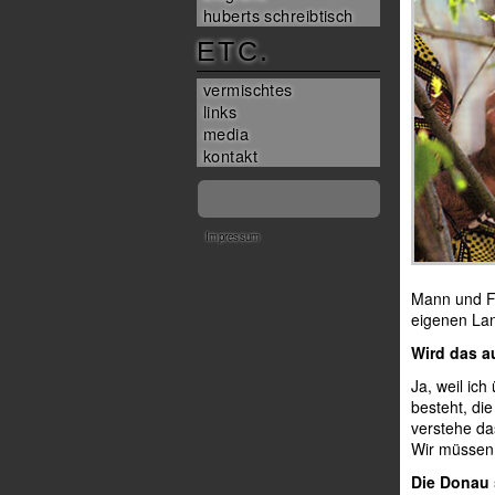
huberts schreibtisch
ETC.
vermischtes
links
media
kontakt
Impressum
Mann und Fr
eigenen La
Wird das a
Ja, weil ic
besteht, di
verstehe da
Wir müssen 
Die Donau 