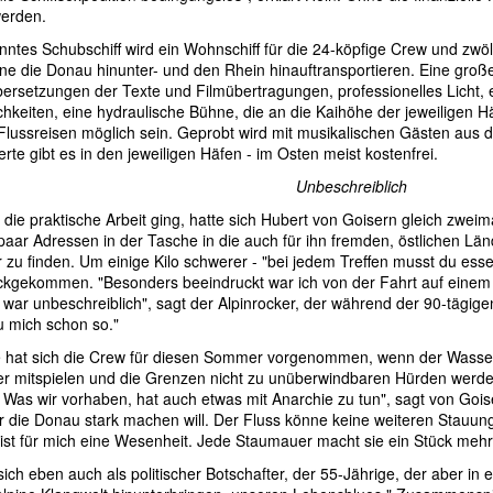
erden.
nntes Schubschiff wird ein Wohnschiff für die 24-köpfige Crew und zwölf
e die Donau hinunter- und den Rhein hinauftransportieren. Eine groß
ersetzungen der Texte und Filmübertragungen, professionelles Licht,
hkeiten, eine hydraulische Bühne, die an die Kaihöhe der jeweiligen H
Flussreisen möglich sein. Geprobt wird mit musikalischen Gästen aus
rte gibt es in den jeweiligen Häfen - im Osten meist kostenfrei.
Unbeschreiblich
 die praktische Arbeit ging, hatte sich Hubert von Goisern gleich zwe
 paar Adressen in der Tasche in die auch für ihn fremden, östlichen Lä
 zu finden. Um einige Kilo schwerer - "bei jedem Treffen musst du esse
ckgekommen. "Besonders beeindruckt war ich von der Fahrt auf einem Sc
war unbeschreiblich", sagt der Alpinrocker, der während der 90-tägigen
reu mich schon so."
 hat sich die Crew für diesen Sommer vorgenommen, wenn der Wasser
r mitspielen und die Grenzen nicht zu unüberwindbaren Hürden werden.
Was wir vorhaben, hat auch etwas mit Anarchie zu tun", sagt von Goise
r die Donau stark machen will. Der Fluss könne keine weiteren Stauu
ist für mich eine Wesenheit. Jede Staumauer macht sie ein Stück mehr 
sich eben auch als politischer Botschafter, der 55-Jährige, der aber in er