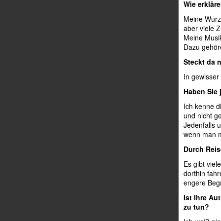
Wie erkläre
Meine Wurze
aber viele 
Meine Musik
Dazu gehör
Steckt da 
In gewisser
Haben Sie 
Ich kenne d
und nicht g
Jedenfalls 
wenn man mi
Durch Reise
Es gibt vie
dorthin fah
engere Begr
Ist Ihre Au
zu tun?