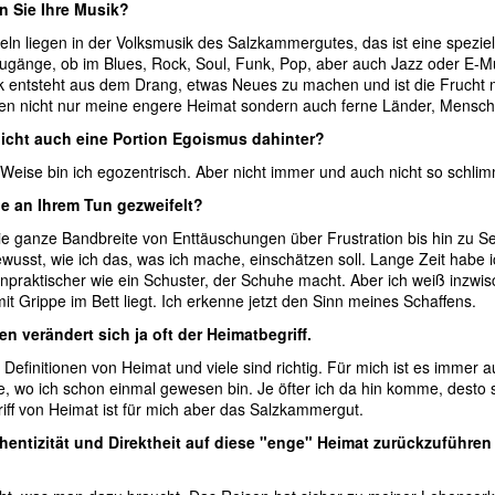
n Sie Ihre Musik?
ln liegen in der Volksmusik des Salzkammergutes, das ist eine spezie
Zugänge, ob im Blues, Rock, Soul, Funk, Pop, aber auch Jazz oder E-M
 entsteht aus dem Drang, etwas Neues zu machen und ist die Frucht 
en nicht nur meine engere Heimat sondern auch ferne Länder, Mensc
nicht auch eine Portion Egoismus dahinter?
 Weise bin ich egozentrisch. Aber nicht immer und auch nicht so sch
je an Ihrem Tun gezweifelt?
ie ganze Bandbreite von Enttäuschungen über Frustration bis hin zu Selb
ewusst, wie ich das, was ich mache, einschätzen soll. Lange Zeit habe i
unpraktischer wie ein Schuster, der Schuhe macht. Aber ich weiß inzwis
t Grippe im Bett liegt. Ich erkenne jetzt den Sinn meines Schaffens.
n verändert sich ja oft der Heimatbegriff.
le Definitionen von Heimat und viele sind richtig. Für mich ist es imm
re, wo ich schon einmal gewesen bin. Je öfter ich da hin komme, desto s
iff von Heimat ist für mich aber das Salzkammergut.
thentizität und Direktheit auf diese "enge" Heimat zurückzuführen