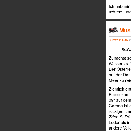
Ich hab mir
schreibt und
Musi
Südwest Aktiv
27
KONZ
Zunächst sc
Wasserstraß
Der Österre
auf der Do
Meer zu rei
Ziemlich en
Pressekonfe
09" auf dem
Gerade ist 
rockigen J
Zdob Si Zd
Leder als i
andere Volk