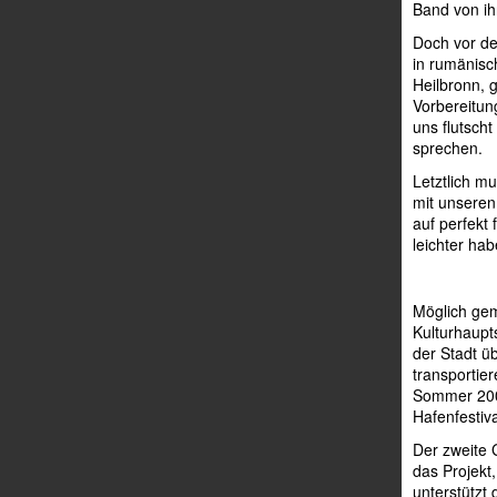
Band von ih
Doch vor de
in rumänisc
Heilbronn, 
Vorbereitun
uns flutscht
sprechen.
Letztlich m
mit unseren 
auf perfekt
leichter hab
Möglich gem
Kulturhaupts
der Stadt ü
transportier
Sommer 2009
Hafenfestiva
Der zweite 
das Projekt
unterstützt 