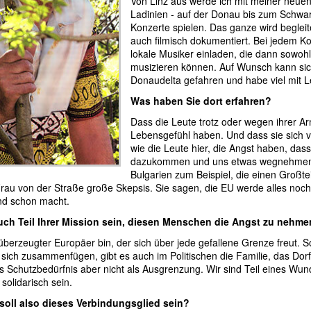
Von Linz aus werde ich mit meiner neue
Ladinien - auf der Donau bis zum Schwa
Konzerte spielen. Das ganze wird beglei
auch filmisch dokumentiert. Bei jedem K
lokale Musiker einladen, die dann sowoh
musizieren können. Auf Wunsch kann sich
Donaudelta gefahren und habe viel mit 
Was haben Sie dort erfahren?
Dass die Leute trotz oder wegen ihrer A
Lebensgefühl haben. Und dass sie sich 
wie die Leute hier, die Angst haben, da
dazukommen und uns etwas wegnehmen.
Bulgarien zum Beispiel, die einen Großt
au von der Straße große Skepsis. Sie sagen, die EU werde alles noch 
nd schon macht.
uch Teil Ihrer Mission sein, diesen Menschen die Angst zu nehm
h überzeugter Europäer bin, der sich über jede gefallene Grenze freut. 
e sich zusammenfügen, gibt es auch im Politischen die Familie, das Dorf
s Schutzbedürfnis aber nicht als Ausgrenzung. Wir sind Teil eines W
solidarisch sein.
soll also dieses Verbindungsglied sein?