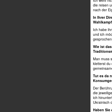
Ich weiß ni
die reisen 
nach der Ei
In Ihrer Di
Wahlkampfv
Ich habe ih
und ich möch
gesprochen
Wie ist da
Traditions
Man muss si
kletterst d
gemeinsame 
Tut es da 
Konsumges
Der Berühru
die jeweili
ich hinunte
Ukrainisch 
Haben Sie d