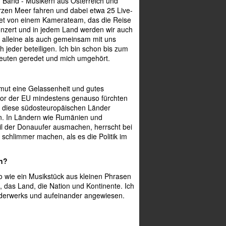
n Band - Musikern aus Österreich und
rzen Meer fahren und dabei etwa 25 Live-
tet von einem Kamerateam, das die Reise
onzert und in jedem Land werden wir auch
l alleine als auch gemeinsam mit uns
 jeder beteiligen. Ich bin schon bis zum
Leuten geredet und mich umgehört.
rmut eine Gelassenheit und gutes
vor der EU mindestens genauso fürchten
ss diese südosteuropäischen Länder
 In Ländern wie Rumänien und
eil der Donauufer ausmachen, herrscht bei
schlimmer machen, als es die Politik im
en?
So wie ein Musikstück aus kleinen Phrasen
, das Land, die Nation und Kontinente. Ich
underwerks und aufeinander angewiesen.