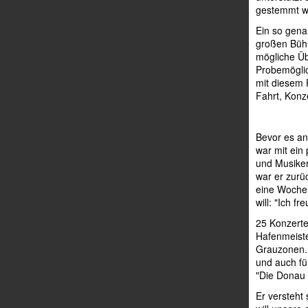
gestemmt w
Ein so gena
großen Bühn
mögliche Üb
Probemöglic
mit diesem 
Fahrt, Konze
Bevor es an
war mit ein
und Musiker
war er zurü
eine Woche 
will: "Ich f
25 Konzerte
Hafenmeiste
Grauzonen. 
und auch fü
"Die Donau 
Er versteht 