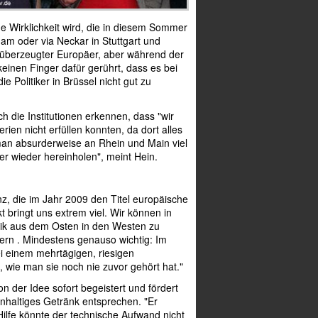
 Wirklichkeit wird, die in diesem Sommer
am oder via Neckar in Stuttgart und
in überzeugter Europäer, aber während der
inen Finger dafür gerührt, dass es bei
ie Politiker in Brüssel nicht gut zu
die Institutionen erkennen, dass "wir
rien nicht erfüllen konnten, da dort alles
e man absurderweise an Rhein und Main viel
der wieder hereinholen", meint Hein.
z, die im Jahr 2009 den Titel europäische
t bringt uns extrem viel. Wir können in
sik aus dem Osten in den Westen zu
stern . Mindestens genauso wichtig: Im
i einem mehrtägigen, riesigen
, wie man sie noch nie zuvor gehört hat."
n der Idee sofort begeistert und fördert
inhaltiges Getränk entsprechen. "Er
 Hilfe könnte der technische Aufwand nicht