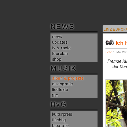
NEWS
LINZ EUROP
news
Ich 
updates
tv & radio
Echo
1. Mai 200
tourplan
shop
Fremde Kul
der Don
MUSIK
alben & projekte
diskografie
liedtexte
film
HvG
kulturpreis
flüchtig
biografie