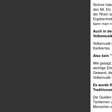
Ströme habe
den Nil. Ei
der Rhein i
Ergebenheit
kann man ni
Auch in de
Volksmusik
Volksmusik 
Karikiertes.
Also kein
Wie gesagt,
wichtige Er
Gewand, die
Volksmusik
Es wurde I
Traditions
Die Quellen
Tantiemen u
Menschen d