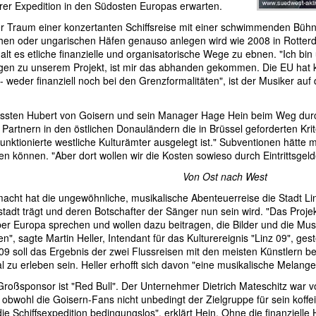
rer Expedition in den Südosten Europas erwarten.
r Traum einer konzertanten Schiffsreise mit einer schwimmenden Bühne
hen oder ungarischen Häfen genauso anlegen wird wie 2008 in Rotterd
galt es etliche finanzielle und organisatorische Wege zu ebnen. "Ich b
gen zu unserem Projekt, ist mir das abhanden gekommen. Die EU hat ke
 - weder finanziell noch bei den Grenzformalitäten", ist der Musiker auf d
ussten Hubert von Goisern und sein Manager Hage Hein beim Weg durch 
Partnern in den östlichen Donauländern die in Brüssel geforderten Krite
 funktionierte westliche Kulturämter ausgelegt ist." Subventionen hätt
en können. "Aber dort wollen wir die Kosten sowieso durch Eintrittsgel
Von Ost nach West
acht hat die ungewöhnliche, musikalische Abenteuerreise die Stadt Lin
tadt trägt und deren Botschafter der Sänger nun sein wird. "Das Projek
ber Europa sprechen und wollen dazu beitragen, die Bilder und die Mu
en", sagte Martin Heller, Intendant für das Kulturereignis "Linz 09", ge
 soll das Ergebnis der zwei Flussreisen mit den meisten Künstlern be
l zu erleben sein. Heller erhofft sich davon "eine musikalische Melange
Großsponsor ist "Red Bull". Der Unternehmer Dietrich Mateschitz war vo
, obwohl die Goisern-Fans nicht unbedingt der Zielgruppe für sein koffe
die Schiffsexpedition bedingungslos", erklärt Hein. Ohne die finanzielle