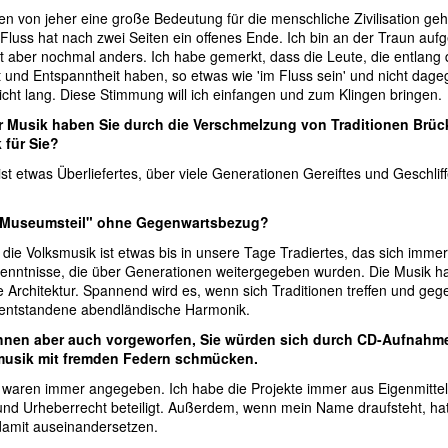
n von jeher eine große Bedeutung für die menschliche Zivilisation g
n Fluss hat nach zwei Seiten ein offenes Ende. Ich bin an der Traun a
st aber nochmal anders. Ich habe gemerkt, dass die Leute, die entlang
 und Entspanntheit haben, so etwas wie 'im Fluss sein' und nicht d
cht lang. Diese Stimmung will ich einfangen und zum Klingen bringen.
r Musik haben Sie durch die Verschmelzung von Traditionen Brü
 für Sie?
ist etwas Überliefertes, über viele Generationen Gereiftes und Geschl
 "Museumsteil" ohne Gegenwartsbezug?
 die Volksmusik ist etwas bis in unsere Tage Tradiertes, das sich immer
kenntnisse, die über Generationen weitergegeben wurden. Die Musik hat
 Architektur. Spannend wird es, wenn sich Traditionen treffen und gege
 entstandene abendländische Harmonik.
hnen aber auch vorgeworfen, Sie würden sich durch CD-Aufnahmen
musik mit fremden Federn schmücken.
 waren immer angegeben. Ich habe die Projekte immer aus Eigenmitteln 
nd Urheberrecht beteiligt. Außerdem, wenn mein Name draufsteht, hat 
amit auseinandersetzen.