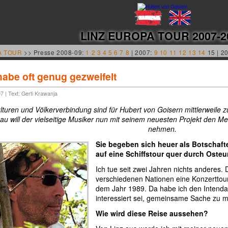
LINZ EUROPA TOUR 2007-2
A TOUR
>> Presse 2008-09:
1
2
3
4
5
6
7
8
| 2007:
9
10
11
12
13
14
15 | 2
habe oft genug gezweifelt
7 | Text: Gerti Krawanja
turen und Völkerverbindung sind für Hubert von Goisern mittlerweile 
au will der vielseitige Musiker nun mit seinem neuesten Projekt den M
nehmen.
Sie begeben sich heuer als Botschafte
auf eine Schiffstour quer durch Osteu
Ich tue seit zwei Jahren nichts anderes.
verschiedenen Nationen eine Konzertto
dem Jahr 1989. Da habe ich den Intendan
interessiert sei, gemeinsame Sache zu 
Wie wird diese Reise aussehen?