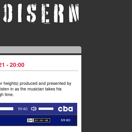
21 - 20:00
or heights) produced and presented by
isten in as the musician takes his
gh time.