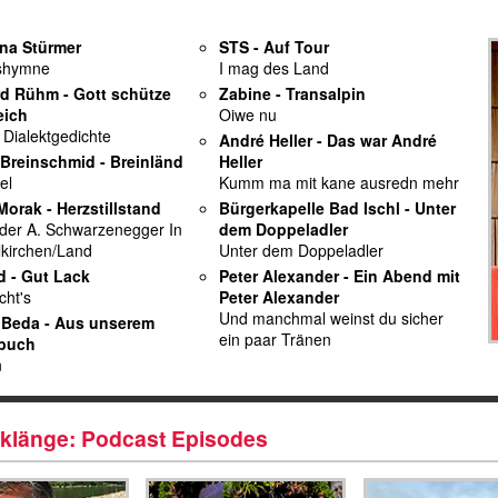
ina Stürmer
STS - Auf Tour
shymne
I mag des Land
d Rühm - Gott schütze
Zabine - Transalpin
eich
Oiwe nu
 Dialektgedichte
André Heller - Das war André
Breinschmid - Breinländ
Heller
el
Kumm ma mit kane ausredn mehr
Morak - Herzstillstand
Bürgerkapelle Bad Ischl - Unter
er A. Schwarzenegger In
dem Doppeladler
lkirchen/Land
Unter dem Doppeladler
ed - Gut Lack
Peter Alexander - Ein Abend mit
cht's
Peter Alexander
Und manchmal weinst du sicher
 Beda - Aus unserem
ein paar Tränen
rbuch
n
lklänge: Podcast Episodes