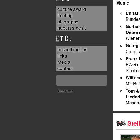
Music
culture award
Christ
flüchtig
Bunde
biography
Gerhar
hubert's desk
Österr
ETC.
Wiener
Georg 
miscellaneous
Carous
links
Franz 
media
EWG od
contact
Sinabe
Wilfri
Mir Rei
Tom &
Disclaimer
Liede
Maser
Stei