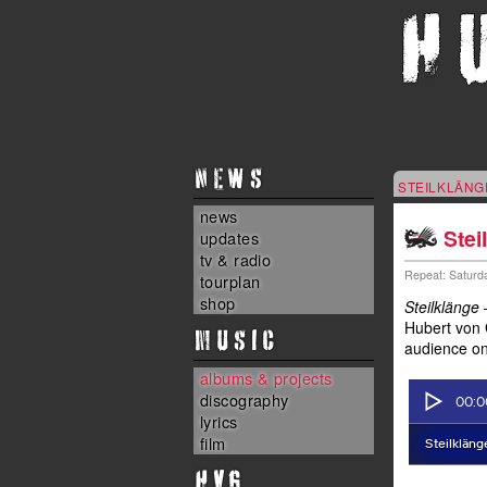
NEWS
STEILKLÄNG
news
Stei
updates
tv & radio
Repeat: Saturda
tourplan
shop
Steilklänge 
Hubert von G
MUSIC
audience on
albums & projects
discography
lyrics
film
HvG