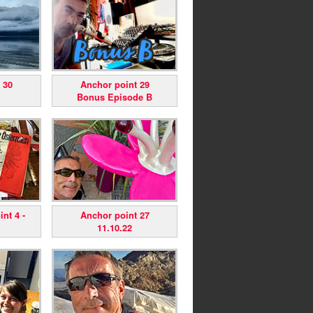
 30
Anchor point 29
Bonus Episode B
nt 4 -
Anchor point 27
11.10.22