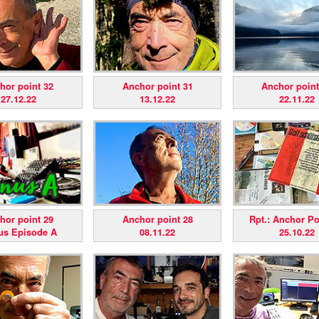
hor point 32
Anchor point 31
Anchor point
27.12.22
13.12.22
22.11.22
hor point 29
Anchor point 28
Rpt.: Anchor Poi
us Episode A
08.11.22
25.10.22