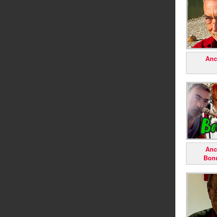
Anc
Anc
Bon