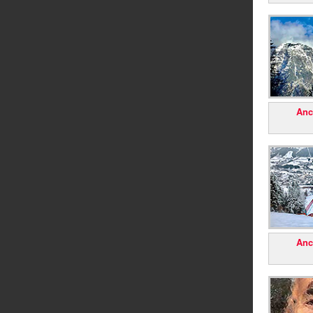
Anc
Anc