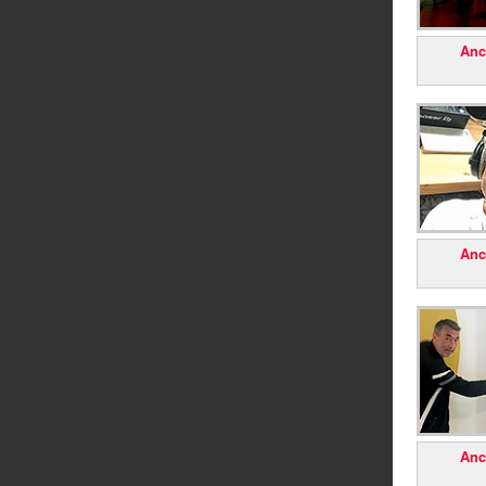
Anc
Anc
Anc