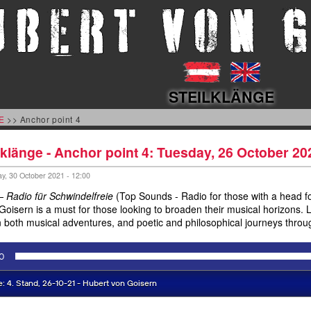
STEILKLÄNGE
E
>> Anchor point 4
lklänge - Anchor point 4: Tuesday, 26 October 20
y, 30 October 2021 - 12:00
– Radio für Schwindelfreie
(Top Sounds - Radio for those with a head f
oisern is a must for those looking to broaden their musical horizons. L
 both musical adventures, and poetic and philosophical journeys throu