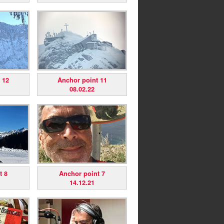
 12
Anchor point 11
08.02.22
t 8
Anchor point 7
14.12.21